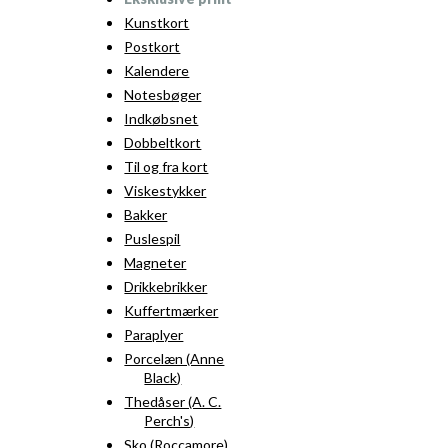
Kunstkort
Postkort
Kalendere
Notesbøger
Indkøbsnet
Dobbeltkort
Til og fra kort
Viskestykker
Bakker
Puslespil
Magneter
Drikkebrikker
Kuffertmærker
Paraplyer
Porcelæn (Anne
Black)
Thedåser (A. C.
Perch's)
Sko (Roccamore)