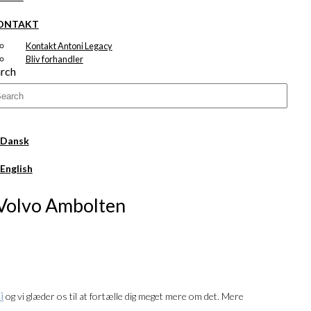
ONTAKT
Kontakt Antoni Legacy
Bliv forhandler
rch
: Volvo Ambolten
al:
i
og vi glæder os til at fortælle dig meget mere om det. Mere
00