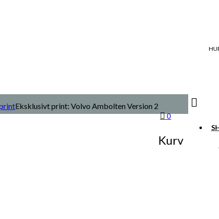
HUR
print
Eksklusivt print: Volvo Ambolten Version 2
0
S
Kurv