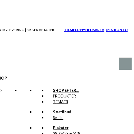
TIG LEVERING | SIKKER BETALING
TILMELD NYHEDSBREV
MIN KONTO
HOP
SHOP EFTER…
PRODUKTER
TEMAER
Særtilbud
Se alle
Plakater
29,7×42 cm (A3)