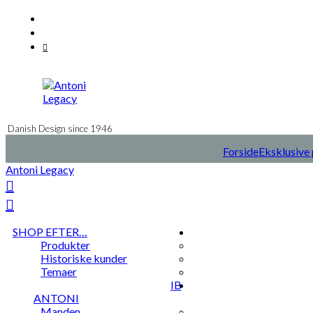
Videre
Facebook
til
Instagram
indhold
Mail
Danish Design since 1946
Forside
Eksklusive 
Antoni Legacy
SHOP EFTER…
Produkter
Historiske kunder
Temaer
IB
ANTONI
Manden