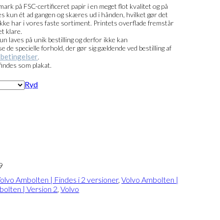
ark på FSC-certificeret papir i en meget flot kvalitet og på
ntes kun ét ad gangen og skæres ud i hånden, hvilket gør det
i ikke har i vores faste sortiment. Printets overflade fremstår
t klare.
kun laves på unik bestilling og derfor ikke kan
de specielle forhold, der gør sig gældende ved bestilling af
betingelser
.
findes som plakat.
Ryd
9
olvo Ambolten | Findes i 2 versioner
,
Volvo Ambolten |
olten | Version 2
,
Volvo