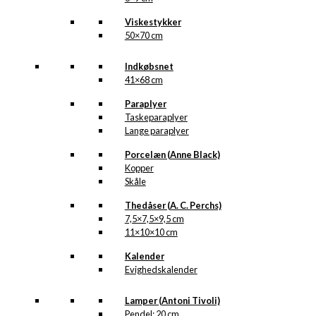
Viskestykker
50×70 cm
Indkøbsnet
41×68 cm
Paraplyer
Taskeparaplyer
Lange paraplyer
Porcelæn (Anne Black)
Kopper
Skåle
Thedåser (A. C. Perchs)
7,5×7,5×9,5 cm
11×10×10 cm
Kalender
Evighedskalender
Lamper (Antoni Tivoli)
Pendel: 20 cm