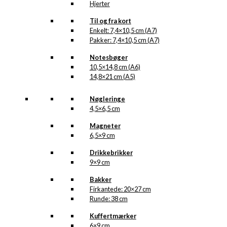
Hjerter
Til og fra kort
Enkelt: 7,4×10,5 cm (A7)
Pakker: 7,4×10,5 cm (A7)
Notesbøger
10,5×14,8 cm (A6)
14,8×21 cm (A5)
Nøgleringe
4,5×6,5 cm
Magneter
6,5×9 cm
Drikkebrikker
9×9 cm
Bakker
Firkantede: 20×27 cm
Runde: 38 cm
Kuffertmærker
6×9 cm