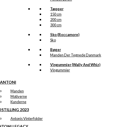
Tæpper
150 cm
200 cm
300 cm
Sko (Roccamore)
Sko
Bøger
Manden Der Tegnede Danmark
Vingummier (Wally And Whiz)
Vingummier
 ANTONI
Manden
Motiverne
Kunderne
STILLING 2023
Antonis Vinterfolder
NTONI LEGACY