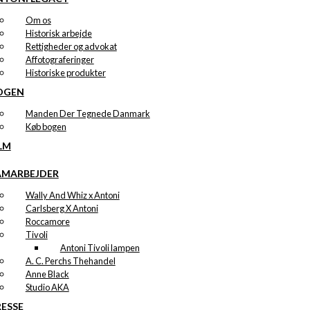
Om os
Historisk arbejde
Rettigheder og advokat
Affotograferinger
Historiske produkter
OGEN
Manden Der Tegnede Danmark
Køb bogen
LM
AMARBEJDER
Wally And Whiz x Antoni
Carlsberg X Antoni
Roccamore
Tivoli
Antoni Tivoli lampen
A. C. Perchs Thehandel
Anne Black
Studio AKA
RESSE