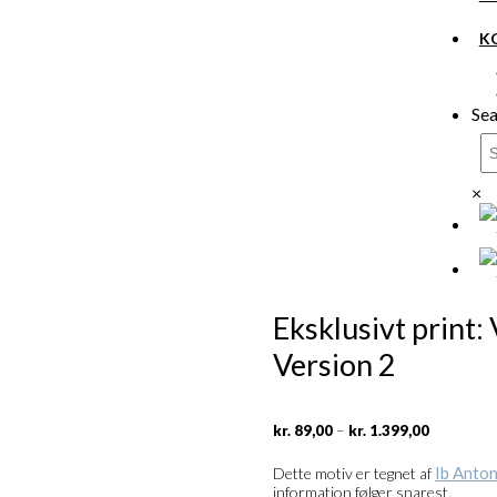
K
Sea
×
Eksklusivt print
Version 2
Prisinterv
–
kr.
89,00
kr.
1.399,00
kr. 89,00
til
Ib Anton
Dette motiv er tegnet af
kr. 1.399,
information følger snarest.