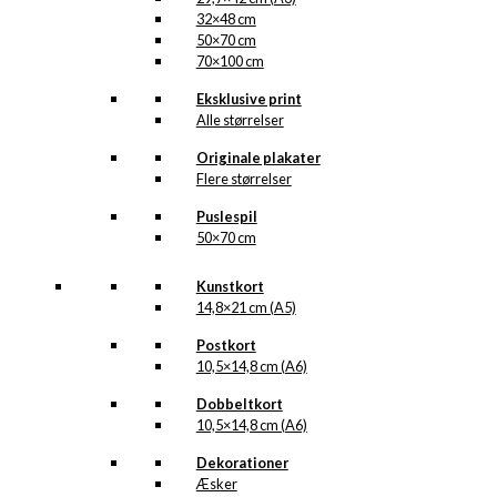
32×48 cm
50×70 cm
70×100 cm
Eksklusive print
Alle størrelser
Originale plakater
Flere størrelser
Puslespil
50×70 cm
Kunstkort
14,8×21 cm (A5)
Postkort
10,5×14,8 cm (A6)
Dobbeltkort
10,5×14,8 cm (A6)
Dekorationer
Æsker