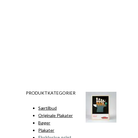
PRODUKTKATEGORIER
Særtilbud
Originale Plakater
Bøger
Plakater
Eksklusive print