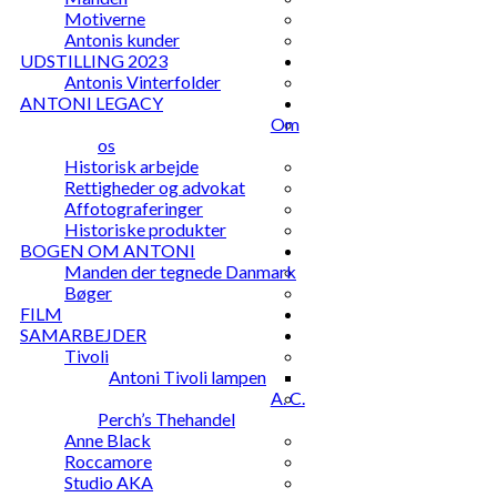
Motiverne
Antonis kunder
UDSTILLING 2023
Antonis Vinterfolder
ANTONI LEGACY
Om
os
Historisk arbejde
Rettigheder og advokat
Affotograferinger
Historiske produkter
BOGEN OM ANTONI
Manden der tegnede Danmark
Bøger
FILM
SAMARBEJDER
Tivoli
Antoni Tivoli lampen
A. C.
Perch’s Thehandel
Anne Black
Roccamore
Studio AKA