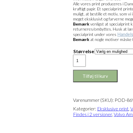
Alle vores print produceres i Danm
kraftigt papir. Et specialprint pri
muligt, at bestille et motiv, som v
meget eksklusivt og farverne mege
Bemærk
venligst at specialprint 
returneres/ombyttes. Husk at læse 
Handels
specialprint under vores
Bemærk
at nogle motiver måske 
Størrelse
Eksklusivt
print:
Volvo
Ambolten
Tilføj til kurv
Version
2
antal
Varenummer (SKU):
POD-86
Kategorier:
Eksklusive print
,
V
Findes i 2 versioner
,
Volvo Amb