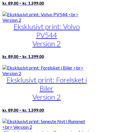
Prisinterval:
Dette
–
kr.
89,00
kr.
1.399,00
kr. 89,00
vare
til
har
kr. 1.399,00
flere
Eksklusivt print: Volvo
varianter.
Mulighederne
PV544
kan
vælges
Version 2
på
varesiden
Prisinterval:
Dette
–
kr.
89,00
kr.
1.399,00
kr. 89,00
vare
til
har
kr. 1.399,00
flere
Eksklusivt print: Forelsket i
varianter.
Mulighederne
Biler
kan
vælges
Version 2
på
varesiden
Prisinterval:
Dette
–
kr.
89,00
kr.
1.399,00
kr. 89,00
vare
til
har
kr. 1.399,00
flere
varianter.