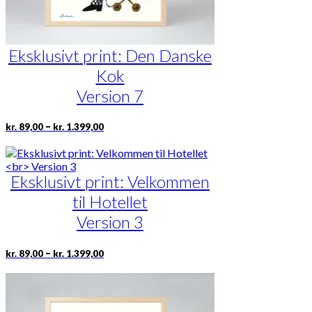
Eksklusivt print: Den Danske
Kok
Version 7
Prisinterval:
Dette
–
kr.
89,00
kr.
1.399,00
kr. 89,00
vare
til
har
kr. 1.399,00
flere
Eksklusivt print: Velkommen
varianter.
Mulighederne
til Hotellet
kan
vælges
Version 3
på
varesiden
Prisinterval:
Dette
–
kr.
89,00
kr.
1.399,00
kr. 89,00
vare
til
har
kr. 1.399,00
flere
varianter.