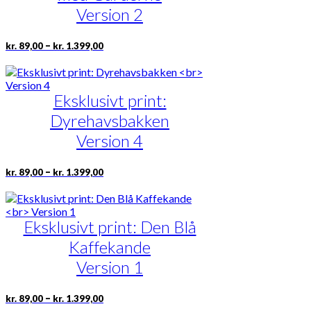
vælges
Version 2
på
varesiden
Prisinterval:
Dette
–
kr.
89,00
kr.
1.399,00
kr. 89,00
vare
til
har
kr. 1.399,00
flere
Eksklusivt print:
varianter.
Mulighederne
Dyrehavsbakken
kan
vælges
Version 4
på
varesiden
Prisinterval:
Dette
–
kr.
89,00
kr.
1.399,00
kr. 89,00
vare
til
har
kr. 1.399,00
flere
Eksklusivt print: Den Blå
varianter.
Mulighederne
Kaffekande
kan
vælges
Version 1
på
varesiden
Prisinterval:
Dette
–
kr.
89,00
kr.
1.399,00
kr. 89,00
vare