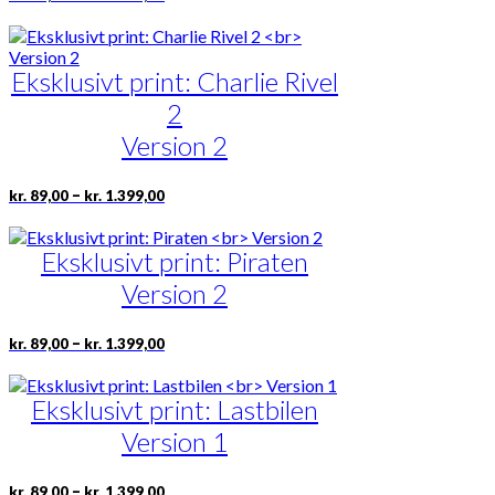
kr. 89,00
vare
til
har
kr. 1.399,00
flere
Eksklusivt print: Charlie Rivel
varianter.
Mulighederne
2
kan
vælges
Version 2
på
varesiden
Prisinterval:
Dette
–
kr.
89,00
kr.
1.399,00
kr. 89,00
vare
til
har
kr. 1.399,00
Eksklusivt print: Piraten
flere
varianter.
Version 2
Mulighederne
kan
vælges
Prisinterval:
Dette
–
kr.
89,00
kr.
1.399,00
kr. 89,00
på
vare
til
varesiden
har
kr. 1.399,00
Eksklusivt print: Lastbilen
flere
varianter.
Version 1
Mulighederne
kan
vælges
Prisinterval:
Dette
–
kr.
89,00
kr.
1.399,00