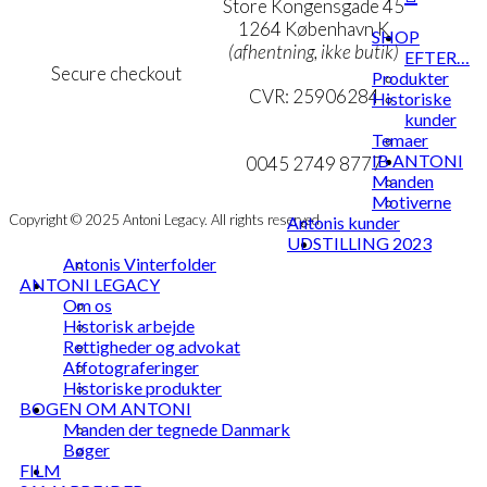
Persondatapolitik
Store Kongensgade 45
Cookie- & Privatlivspolitik
1264 København K
SHOP
(afhentning, ikke butik)
EFTER…
Secure checkout
Produkter
CVR: 25906284
Historiske
kunder
MIN KONTO
mail@ibantoni.com
Temaer
IB ANTONI
NYHEDSBREV
0045 2749 8777
Manden
Motiverne
Copyright © 2025 Antoni Legacy. All rights reserved
Antonis kunder
UDSTILLING 2023
Antonis Vinterfolder
ANTONI LEGACY
Om os
Historisk arbejde
Rettigheder og advokat
Affotograferinger
Historiske produkter
BOGEN OM ANTONI
Manden der tegnede Danmark
Bøger
FILM