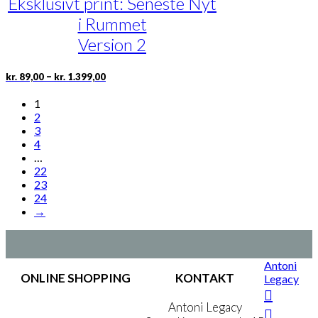
Eksklusivt print: Seneste Nyt
Mulighederne
i Rummet
kan
vælges
Version 2
på
varesiden
Prisinterval:
Dette
–
kr.
89,00
kr.
1.399,00
kr. 89,00
vare
til
har
1
kr. 1.399,00
flere
2
varianter.
3
Mulighederne
4
kan
…
vælges
22
på
23
varesiden
24
→
Antoni
ONLINE SHOPPING
KONTAKT
Legacy
Handelsbetingelser
Antoni Legacy