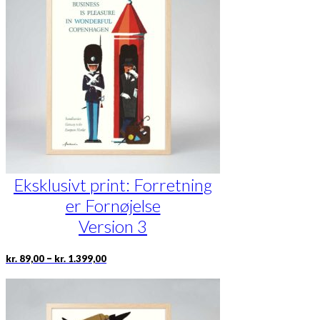
Mulighederne
kan
vælges
på
varesiden
Eksklusivt print: Forretning
er Fornøjelse
Version 3
Prisinterval:
Dette
–
kr.
89,00
kr.
1.399,00
kr. 89,00
vare
til
har
kr. 1.399,00
flere
varianter.