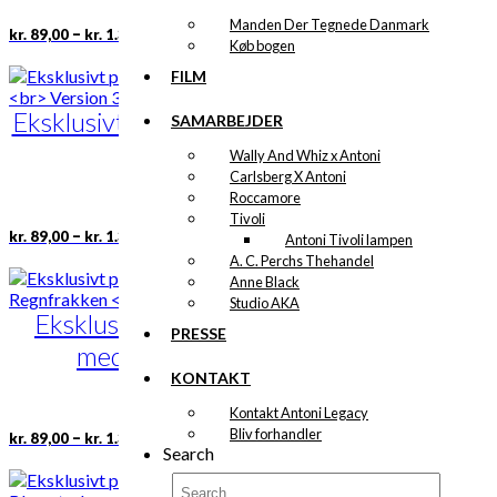
varesiden
Manden Der Tegnede Danmark
Prisinterval:
Dette
–
kr.
89,00
kr.
1.399,00
Køb bogen
kr. 89,00
vare
til
har
FILM
kr. 1.399,00
flere
Eksklusivt print: Københavns
varianter.
SAMARBEJDER
Mulighederne
Rådhus
Wally And Whiz x Antoni
kan
Carlsberg X Antoni
vælges
Version 3
Roccamore
på
Tivoli
varesiden
Prisinterval:
Dette
–
kr.
89,00
kr.
1.399,00
Antoni Tivoli lampen
kr. 89,00
vare
A. C. Perchs Thehandel
til
har
Anne Black
kr. 1.399,00
flere
Studio AKA
Eksklusivt print: Manden
varianter.
PRESSE
Mulighederne
med Regnfrakken
kan
KONTAKT
vælges
Version 2
på
Kontakt Antoni Legacy
varesiden
Prisinterval:
Dette
Bliv forhandler
–
kr.
89,00
kr.
1.399,00
Search
kr. 89,00
vare
til
har
kr. 1.399,00