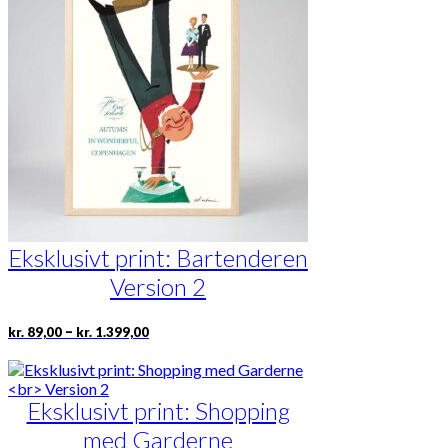
Mulighederne
kan
vælges
på
varesiden
Eksklusivt print: Bartenderen
Version 2
Prisinterval:
Dette
–
kr.
89,00
kr.
1.399,00
kr. 89,00
vare
til
har
kr. 1.399,00
flere
Eksklusivt print: Shopping
varianter.
Mulighederne
med Garderne
kan