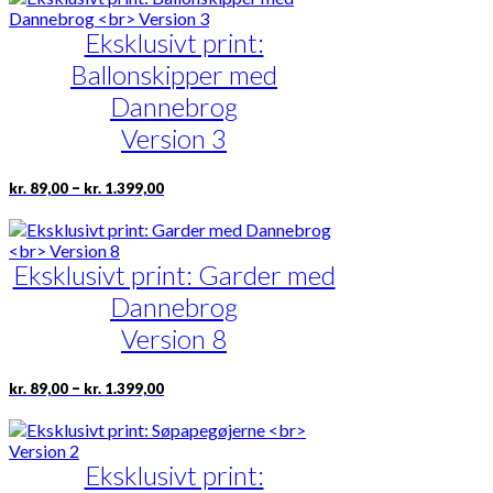
kr. 1.399,00
flere
Eksklusivt print:
varianter.
Mulighederne
Ballonskipper med
kan
vælges
Dannebrog
på
Version 3
varesiden
Prisinterval:
Dette
–
kr.
89,00
kr.
1.399,00
kr. 89,00
vare
til
har
kr. 1.399,00
flere
Eksklusivt print: Garder med
varianter.
Mulighederne
Dannebrog
kan
vælges
Version 8
på
varesiden
Prisinterval:
Dette
–
kr.
89,00
kr.
1.399,00
kr. 89,00
vare
til
har
kr. 1.399,00
flere
Eksklusivt print:
varianter.
Mulighederne