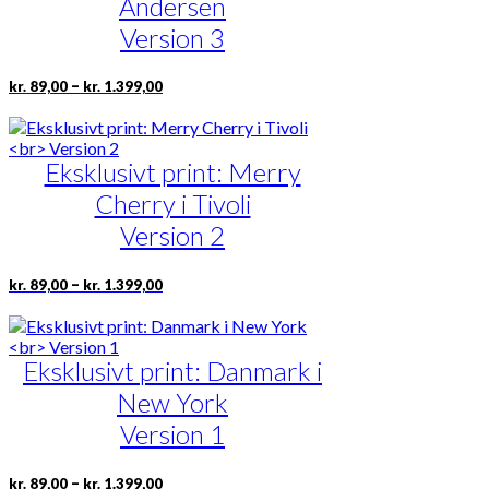
Andersen
kan
vælges
Version 3
på
varesiden
Prisinterval:
Dette
–
kr.
89,00
kr.
1.399,00
kr. 89,00
vare
til
har
kr. 1.399,00
flere
Eksklusivt print: Merry
varianter.
Mulighederne
Cherry i Tivoli
kan
vælges
Version 2
på
varesiden
Prisinterval:
Dette
–
kr.
89,00
kr.
1.399,00
kr. 89,00
vare
til
har
kr. 1.399,00
flere
Eksklusivt print: Danmark i
varianter.
Mulighederne
New York
kan
vælges
Version 1
på
varesiden
Prisinterval:
Dette
–
kr.
89,00
kr.
1.399,00