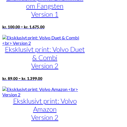
Mulighederne
om Fangsten
kan
vælges
Version 1
på
varesiden
Prisinterval:
Dette
–
kr.
100,00
kr.
1.675,00
kr. 100,00
vare
til
har
kr. 1.675,00
flere
Eksklusivt print: Volvo Duet
varianter.
Mulighederne
& Combi
kan
vælges
Version 2
på
varesiden
Prisinterval:
Dette
–
kr.
89,00
kr.
1.399,00
kr. 89,00
vare
til
har
kr. 1.399,00
flere
Eksklusivt print: Volvo
varianter.
Mulighederne
Amazon
kan
vælges
Version 2
på
varesiden