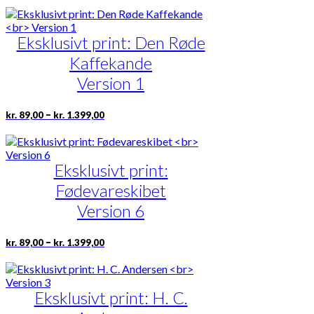
til
har
kr. 1.399,00
flere
Eksklusivt print: Den Røde
varianter.
Mulighederne
Kaffekande
kan
vælges
Version 1
på
varesiden
Prisinterval:
Dette
–
kr.
89,00
kr.
1.399,00
kr. 89,00
vare
til
har
kr. 1.399,00
flere
Eksklusivt print:
varianter.
Mulighederne
Fødevareskibet
kan
vælges
Version 6
på
varesiden
Prisinterval:
Dette
–
kr.
89,00
kr.
1.399,00
kr. 89,00
vare
til
har
kr. 1.399,00
flere
Eksklusivt print: H. C.
varianter.
Mulighederne