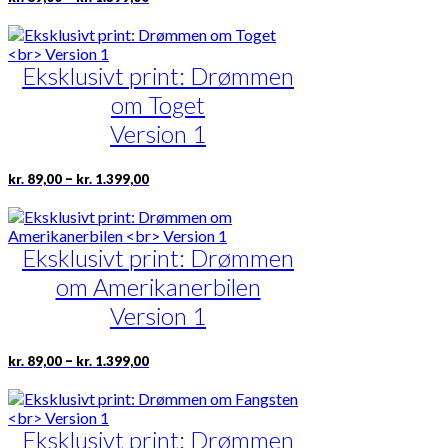
kr. 89,00
på
vare
til
varesiden
har
kr. 1.399,00
flere
Eksklusivt print: Drømmen
varianter.
Mulighederne
om Toget
kan
vælges
Version 1
på
varesiden
Prisinterval:
Dette
–
kr.
89,00
kr.
1.399,00
kr. 89,00
vare
til
har
kr. 1.399,00
flere
Eksklusivt print: Drømmen
varianter.
Mulighederne
om Amerikanerbilen
kan
vælges
Version 1
på
varesiden
Prisinterval:
Dette
–
kr.
89,00
kr.
1.399,00
kr. 89,00
vare
til
har
kr. 1.399,00
flere
Eksklusivt print: Drømmen
varianter.