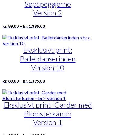
Søpapegøjerne
kan
vælges
Version 2
på
varesiden
Prisinterval:
Dette
–
kr.
89,00
kr.
1.399,00
kr. 89,00
vare
til
har
kr. 1.399,00
flere
Eksklusivt print:
varianter.
Mulighederne
Balletdanserinden
kan
vælges
Version 10
på
varesiden
Prisinterval:
Dette
–
kr.
89,00
kr.
1.399,00
kr. 89,00
vare
til
har
kr. 1.399,00
flere
Eksklusivt print: Garder med
varianter.
Mulighederne
Blomsterkanon
kan
vælges
Version 1
på
varesiden
Prisinterval: