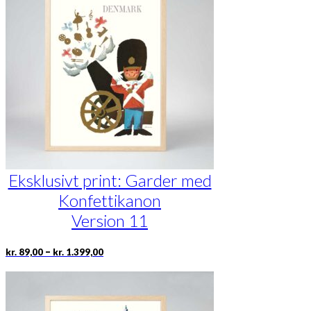
Mulighederne
kan
vælges
på
varesiden
Eksklusivt print: Garder med
Konfettikanon
Version 11
Prisinterval:
Dette
–
kr.
89,00
kr.
1.399,00
kr. 89,00
vare
til
har
kr. 1.399,00
flere
varianter.