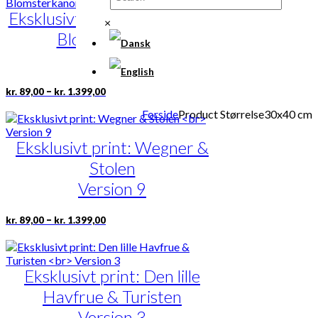
flere
Eksklusivt print: Garder med
varianter.
×
Mulighederne
Blomsterkanon
kan
vælges
Version 9
på
varesiden
Prisinterval:
Dette
–
kr.
89,00
kr.
1.399,00
kr. 89,00
vare
til
Forside
Product Størrelse
30x40 cm
har
kr. 1.399,00
flere
Eksklusivt print: Wegner &
varianter.
Mulighederne
Stolen
kan
vælges
Version 9
på
varesiden
Prisinterval:
Dette
–
kr.
89,00
kr.
1.399,00
kr. 89,00
vare
til
har
kr. 1.399,00
flere
Eksklusivt print: Den lille
varianter.
Mulighederne
Havfrue & Turisten
kan
vælges
Version 3