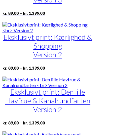
på
varesiden
Prisinterval:
Dette
–
kr.
89,00
kr.
1.399,00
kr. 89,00
vare
til
har
kr. 1.399,00
flere
Eksklusivt print: Kærlighed &
varianter.
Mulighederne
Shopping
kan
vælges
Version 2
på
varesiden
Prisinterval:
Dette
–
kr.
89,00
kr.
1.399,00
kr. 89,00
vare
til
har
kr. 1.399,00
flere
Eksklusivt print: Den lille
varianter.
Mulighederne
Havfrue & Kanalrundfarten
kan
vælges
Version 2
på
varesiden
Prisinterval:
Dette
–
kr.
89,00
kr.
1.399,00
kr. 89,00
vare
til
har