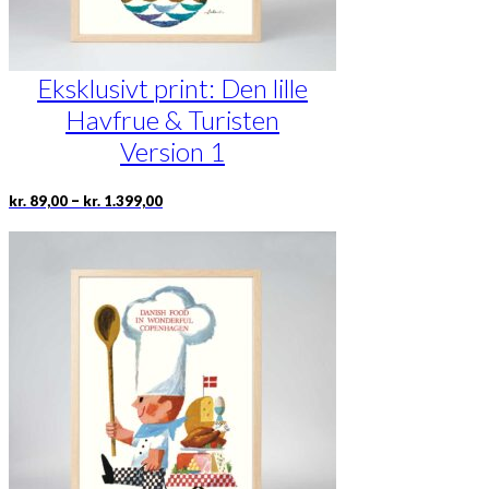
Eksklusivt print: Den lille
Havfrue & Turisten
Version 1
Prisinterval:
Dette
–
kr.
89,00
kr.
1.399,00
kr. 89,00
vare
til
har
kr. 1.399,00
flere
varianter.
Mulighederne
kan
vælges
på
varesiden