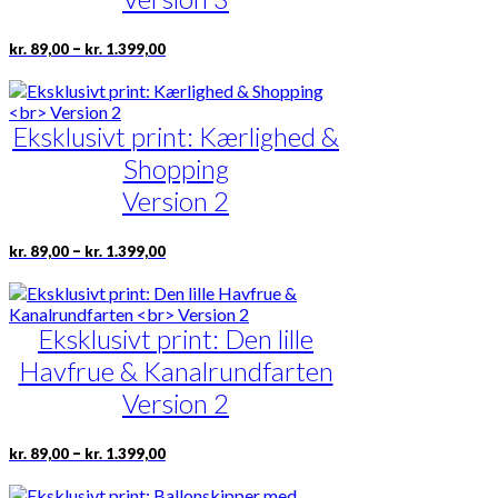
på
varesiden
Prisinterval:
Dette
–
kr.
89,00
kr.
1.399,00
kr. 89,00
vare
til
har
kr. 1.399,00
flere
Eksklusivt print: Kærlighed &
varianter.
Mulighederne
Shopping
kan
vælges
Version 2
på
varesiden
Prisinterval:
Dette
–
kr.
89,00
kr.
1.399,00
kr. 89,00
vare
til
har
kr. 1.399,00
flere
Eksklusivt print: Den lille
varianter.
Mulighederne
Havfrue & Kanalrundfarten
kan
vælges
Version 2
på
varesiden
Prisinterval:
Dette
–
kr.
89,00
kr.
1.399,00
kr. 89,00
vare
til
har