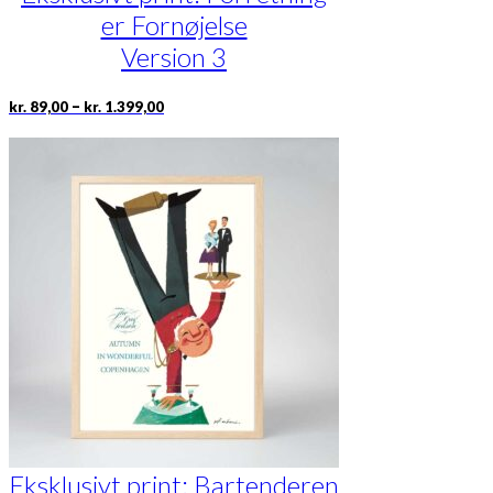
er Fornøjelse
Version 3
Prisinterval:
Dette
–
kr.
89,00
kr.
1.399,00
kr. 89,00
vare
til
har
kr. 1.399,00
flere
varianter.
Mulighederne
kan
vælges
på
varesiden
Eksklusivt print: Bartenderen