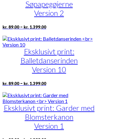
Søpapegøjerne
kan
vælges
Version 2
på
varesiden
Prisinterval:
Dette
–
kr.
89,00
kr.
1.399,00
kr. 89,00
vare
til
har
kr. 1.399,00
flere
Eksklusivt print:
varianter.
Mulighederne
Balletdanserinden
kan
vælges
Version 10
på
varesiden
Prisinterval:
Dette
–
kr.
89,00
kr.
1.399,00
kr. 89,00
vare
til
har
kr. 1.399,00
flere
Eksklusivt print: Garder med
varianter.
Mulighederne
Blomsterkanon
kan
vælges
Version 1
på
varesiden
Prisinterval: