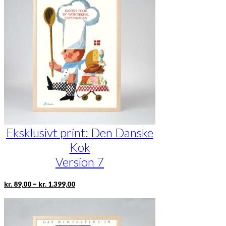
Mulighederne
kan
vælges
på
varesiden
Eksklusivt print: Den Danske
Kok
Version 7
Prisinterval:
Dette
–
kr.
89,00
kr.
1.399,00
kr. 89,00
vare
til
har
kr. 1.399,00
flere
varianter.