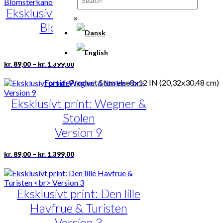
flere
Eksklusivt print: Garder med
varianter.
×
Mulighederne
Blomsterkanon
kan
vælges
Version 9
på
varesiden
Prisinterval:
Dette
–
kr.
89,00
kr.
1.399,00
kr. 89,00
vare
til
har
Forside
Product Størrelse
8x12 IN (20,32x30,48 cm)
kr. 1.399,00
flere
Eksklusivt print: Wegner &
varianter.
Mulighederne
Stolen
kan
vælges
Version 9
på
varesiden
Prisinterval:
Dette
–
kr.
89,00
kr.
1.399,00
kr. 89,00
vare
til
har
kr. 1.399,00
flere
Eksklusivt print: Den lille
varianter.
Mulighederne
Havfrue & Turisten
kan
vælges
Version 3