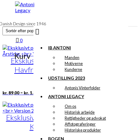
til
indhold
Danish Design since 1946
0
IB ANTONI
Kurv
Manden
Eksklusivt print: Den lille
Motiverne
Havfrue i alle Årstider
Kunderne
Version 2
UDSTILLING 2023
Antonis Vinterfolder
Prisinterval:
Dette
–
kr.
89,00
kr.
1.399,00
ANTONI LEGACY
kr. 89,00
vare
til
har
Om os
kr. 1.399,00
flere
Historisk arbejde
Eksklusivt print: Jægeren &
varianter.
Rettigheder og advokat
Mulighederne
Affotograferinger
Kronhjorten
kan
Historiske produkter
vælges
Version 2
BOGEN
på