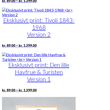
Dette
–
kr.
89,00
kr.
1.399,00
kr. 89,00
vare
til
har
kr. 1.399,00
flere
Eksklusivt print: Tivoli 1843-
varianter.
Mulighederne
1968
kan
vælges
Version 2
på
varesiden
Prisinterval:
Dette
–
kr.
89,00
kr.
1.399,00
kr. 89,00
vare
til
har
kr. 1.399,00
flere
Eksklusivt print: Den lille
varianter.
Mulighederne
Havfrue & Turisten
kan
vælges
Version 1
på
varesiden
Prisinterval:
Dette
–
kr.
89,00
kr.
1.399,00
kr. 89,00
vare
til
har
kr. 1.399,00
flere
varianter.