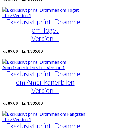
kr. 89,00
på
vare
til
varesiden
har
kr. 1.399,00
flere
Eksklusivt print: Drømmen
varianter.
Mulighederne
om Toget
kan
vælges
Version 1
på
varesiden
Prisinterval:
Dette
–
kr.
89,00
kr.
1.399,00
kr. 89,00
vare
til
har
kr. 1.399,00
flere
Eksklusivt print: Drømmen
varianter.
Mulighederne
om Amerikanerbilen
kan
vælges
Version 1
på
varesiden
Prisinterval:
Dette
–
kr.
89,00
kr.
1.399,00
kr. 89,00
vare
til
har
kr. 1.399,00
flere
Eksklusivt print: Drømmen
varianter.