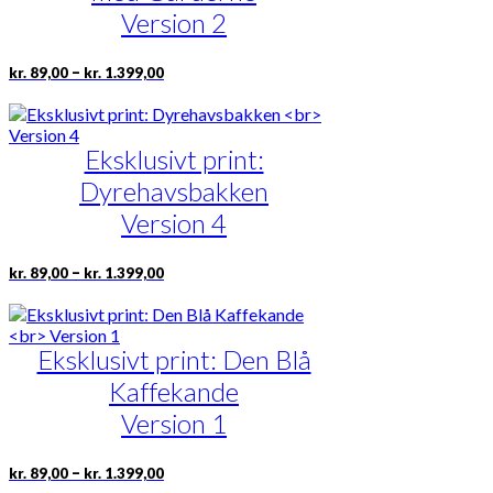
Version 2
Prisinterval:
Dette
–
kr.
89,00
kr.
1.399,00
kr. 89,00
vare
til
har
kr. 1.399,00
flere
Eksklusivt print:
varianter.
Mulighederne
Dyrehavsbakken
kan
vælges
Version 4
på
varesiden
Prisinterval:
Dette
–
kr.
89,00
kr.
1.399,00
kr. 89,00
vare
til
har
kr. 1.399,00
flere
Eksklusivt print: Den Blå
varianter.
Mulighederne
Kaffekande
kan
vælges
Version 1
på
varesiden
Prisinterval:
Dette
–
kr.
89,00
kr.
1.399,00
kr. 89,00
vare