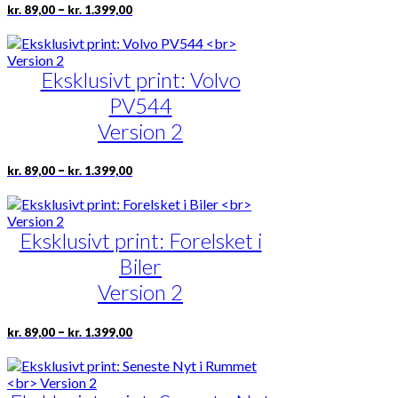
Prisinterval:
Dette
–
kr.
89,00
kr.
1.399,00
kr. 89,00
vare
til
har
kr. 1.399,00
flere
Eksklusivt print: Volvo
varianter.
Mulighederne
PV544
kan
vælges
Version 2
på
varesiden
Prisinterval:
Dette
–
kr.
89,00
kr.
1.399,00
kr. 89,00
vare
til
har
kr. 1.399,00
flere
Eksklusivt print: Forelsket i
varianter.
Mulighederne
Biler
kan
vælges
Version 2
på
varesiden
Prisinterval:
Dette
–
kr.
89,00
kr.
1.399,00
kr. 89,00
vare
til
har
kr. 1.399,00
flere
varianter.