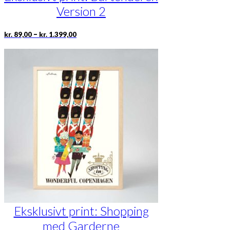
Version 2
Prisinterval:
Dette
–
kr.
89,00
kr.
1.399,00
kr. 89,00
vare
til
har
kr. 1.399,00
flere
varianter.
Mulighederne
kan
vælges
på
varesiden
Eksklusivt print: Shopping
med Garderne