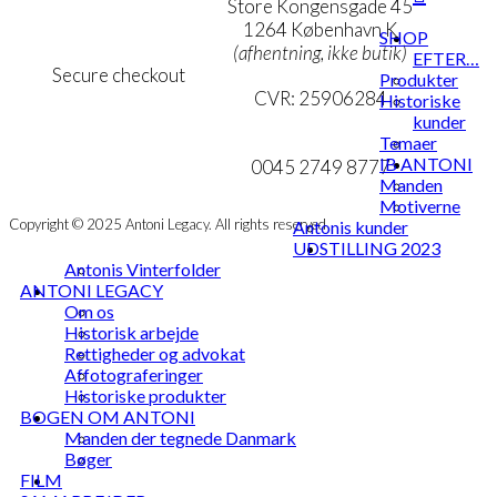
Persondatapolitik
Store Kongensgade 45
Cookie- & Privatlivspolitik
1264 København K
SHOP
(afhentning, ikke butik)
EFTER…
Secure checkout
Produkter
CVR: 25906284
Historiske
kunder
MIN KONTO
mail@ibantoni.com
Temaer
IB ANTONI
NYHEDSBREV
0045 2749 8777
Manden
Motiverne
Copyright © 2025 Antoni Legacy. All rights reserved
Antonis kunder
UDSTILLING 2023
Antonis Vinterfolder
ANTONI LEGACY
Om os
Historisk arbejde
Rettigheder og advokat
Affotograferinger
Historiske produkter
BOGEN OM ANTONI
Manden der tegnede Danmark
Bøger
FILM