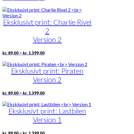
kr. 89,00
vare
til
har
kr. 1.399,00
flere
Eksklusivt print: Charlie Rivel
varianter.
Mulighederne
2
kan
vælges
Version 2
på
varesiden
Prisinterval:
Dette
–
kr.
89,00
kr.
1.399,00
kr. 89,00
vare
til
har
kr. 1.399,00
Eksklusivt print: Piraten
flere
varianter.
Version 2
Mulighederne
kan
vælges
Prisinterval:
Dette
–
kr.
89,00
kr.
1.399,00
kr. 89,00
på
vare
til
varesiden
har
kr. 1.399,00
Eksklusivt print: Lastbilen
flere
varianter.
Version 1
Mulighederne
kan
vælges
Prisinterval:
Dette
–
kr.
89,00
kr.
1.399,00