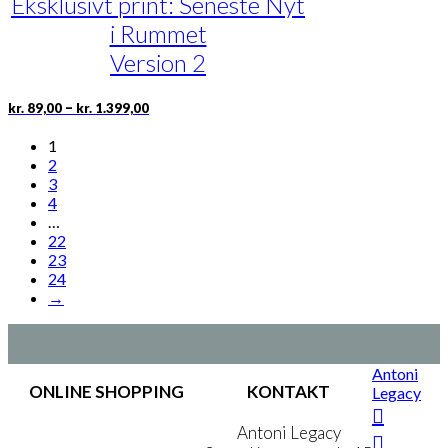
Eksklusivt print: Seneste Nyt
Mulighederne
i Rummet
kan
vælges
Version 2
på
varesiden
Prisinterval:
Dette
–
kr.
89,00
kr.
1.399,00
kr. 89,00
vare
til
har
1
kr. 1.399,00
flere
2
varianter.
3
Mulighederne
4
kan
…
vælges
22
på
23
varesiden
24
→
Antoni
ONLINE SHOPPING
KONTAKT
Legacy
Handelsbetingelser
Antoni Legacy