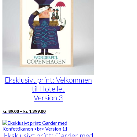
Mulighederne
kan
vælges
på
varesiden
Eksklusivt print: Velkommen
til Hotellet
Version 3
Prisinterval:
Dette
–
kr.
89,00
kr.
1.399,00
kr. 89,00
vare
til
har
kr. 1.399,00
flere
Eksklusivt print: Garder med
varianter.