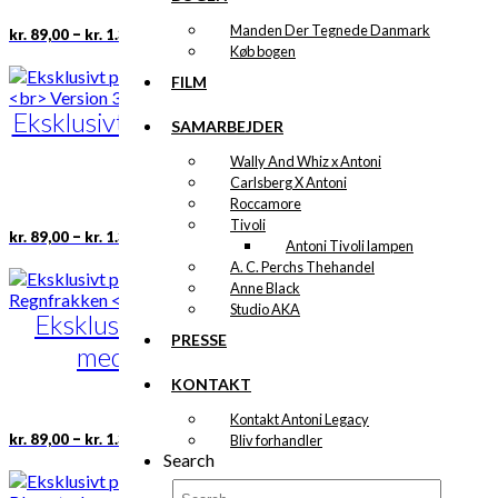
varesiden
Prisinterval:
Dette
Manden Der Tegnede Danmark
–
kr.
89,00
kr.
1.399,00
kr. 89,00
vare
Køb bogen
til
har
FILM
kr. 1.399,00
flere
Eksklusivt print: Københavns
varianter.
SAMARBEJDER
Mulighederne
Rådhus
kan
Wally And Whiz x Antoni
vælges
Version 3
Carlsberg X Antoni
på
Roccamore
varesiden
Tivoli
Prisinterval:
Dette
–
kr.
89,00
kr.
1.399,00
Antoni Tivoli lampen
kr. 89,00
vare
A. C. Perchs Thehandel
til
har
Anne Black
kr. 1.399,00
flere
Studio AKA
Eksklusivt print: Manden
varianter.
Mulighederne
PRESSE
med Regnfrakken
kan
vælges
Version 2
KONTAKT
på
Kontakt Antoni Legacy
varesiden
Prisinterval:
Dette
–
kr.
89,00
kr.
1.399,00
Bliv forhandler
kr. 89,00
vare
Search
til
har
kr. 1.399,00