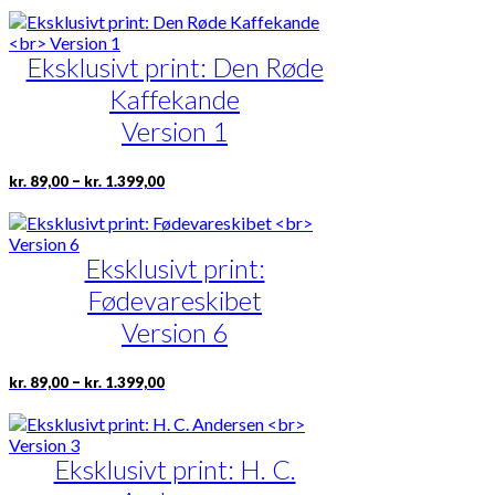
til
har
kr. 1.399,00
flere
Eksklusivt print: Den Røde
varianter.
Mulighederne
Kaffekande
kan
vælges
Version 1
på
varesiden
Prisinterval:
Dette
–
kr.
89,00
kr.
1.399,00
kr. 89,00
vare
til
har
kr. 1.399,00
flere
Eksklusivt print:
varianter.
Mulighederne
Fødevareskibet
kan
vælges
Version 6
på
varesiden
Prisinterval:
Dette
–
kr.
89,00
kr.
1.399,00
kr. 89,00
vare
til
har
kr. 1.399,00
flere
Eksklusivt print: H. C.
varianter.
Mulighederne