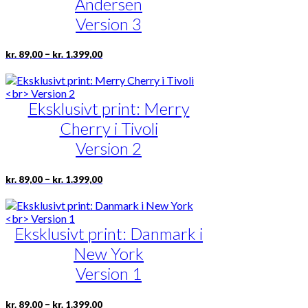
Andersen
kan
vælges
Version 3
på
varesiden
Prisinterval:
Dette
–
kr.
89,00
kr.
1.399,00
kr. 89,00
vare
til
har
kr. 1.399,00
flere
Eksklusivt print: Merry
varianter.
Mulighederne
Cherry i Tivoli
kan
vælges
Version 2
på
varesiden
Prisinterval:
Dette
–
kr.
89,00
kr.
1.399,00
kr. 89,00
vare
til
har
kr. 1.399,00
flere
Eksklusivt print: Danmark i
varianter.
Mulighederne
New York
kan
vælges
Version 1
på
varesiden
Prisinterval:
Dette
–
kr.
89,00
kr.
1.399,00