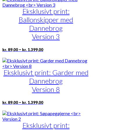
kr. 1.399,00
flere
Eksklusivt print:
varianter.
Mulighederne
Ballonskipper med
kan
vælges
Dannebrog
på
Version 3
varesiden
Prisinterval:
Dette
–
kr.
89,00
kr.
1.399,00
kr. 89,00
vare
til
har
kr. 1.399,00
flere
Eksklusivt print: Garder med
varianter.
Mulighederne
Dannebrog
kan
vælges
Version 8
på
varesiden
Prisinterval:
Dette
–
kr.
89,00
kr.
1.399,00
kr. 89,00
vare
til
har
kr. 1.399,00
flere
Eksklusivt print:
varianter.
Mulighederne