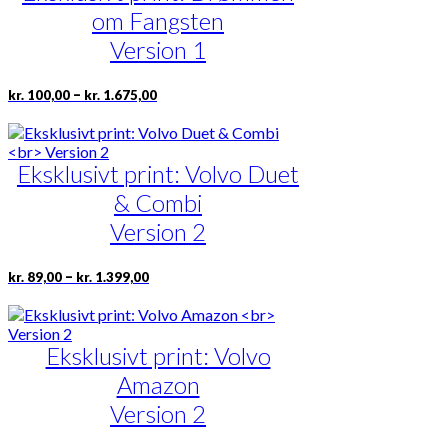
Mulighederne
om Fangsten
kan
vælges
Version 1
på
varesiden
Prisinterval:
Dette
–
kr.
100,00
kr.
1.675,00
kr. 100,00
vare
til
har
kr. 1.675,00
flere
Eksklusivt print: Volvo Duet
varianter.
Mulighederne
& Combi
kan
vælges
Version 2
på
varesiden
Prisinterval:
Dette
–
kr.
89,00
kr.
1.399,00
kr. 89,00
vare
til
har
kr. 1.399,00
flere
Eksklusivt print: Volvo
varianter.
Mulighederne
Amazon
kan
vælges
Version 2
på
varesiden