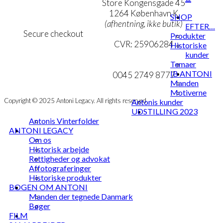
Persondatapolitik
Store Kongensgade 45
Cookie- & Privatlivspolitik
1264 København K
SHOP
(afhentning, ikke butik)
EFTER…
Secure checkout
Produkter
CVR: 25906284
Historiske
kunder
MIN KONTO
mail@ibantoni.com
Temaer
IB ANTONI
NYHEDSBREV
0045 2749 8777
Manden
Motiverne
Copyright © 2025 Antoni Legacy. All rights reserved
Antonis kunder
UDSTILLING 2023
Antonis Vinterfolder
ANTONI LEGACY
Om os
Historisk arbejde
Rettigheder og advokat
Affotograferinger
Historiske produkter
BOGEN OM ANTONI
Manden der tegnede Danmark
Bøger
FILM