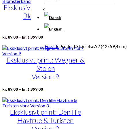
flere
Eksklusivt print: Garder med
varianter.
×
Mulighederne
Blomsterkanon
kan
vælges
Version 9
på
varesiden
Prisinterval:
Dette
–
kr.
89,00
kr.
1.399,00
kr. 89,00
vare
til
Forside
Product Størrelse
A2 (42x59,4 cm)
har
kr. 1.399,00
flere
Eksklusivt print: Wegner &
varianter.
Mulighederne
Stolen
kan
vælges
Version 9
på
varesiden
Prisinterval:
Dette
–
kr.
89,00
kr.
1.399,00
kr. 89,00
vare
til
har
kr. 1.399,00
flere
Eksklusivt print: Den lille
varianter.
Mulighederne
Havfrue & Turisten
kan
vælges
Version 3