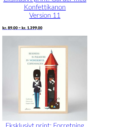
Konfettikanon
Version 11
Prisinterval:
Dette
–
kr.
89,00
kr.
1.399,00
kr. 89,00
vare
til
har
kr. 1.399,00
flere
varianter.
Mulighederne
kan
vælges
på
varesiden
Eksklusivt print: Forretning