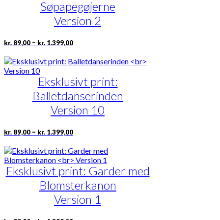
Søpapegøjerne
kan
vælges
Version 2
på
varesiden
Prisinterval:
Dette
–
kr.
89,00
kr.
1.399,00
kr. 89,00
vare
til
har
kr. 1.399,00
flere
Eksklusivt print:
varianter.
Mulighederne
Balletdanserinden
kan
vælges
Version 10
på
varesiden
Prisinterval:
Dette
–
kr.
89,00
kr.
1.399,00
kr. 89,00
vare
til
har
kr. 1.399,00
flere
Eksklusivt print: Garder med
varianter.
Mulighederne
Blomsterkanon
kan
vælges
Version 1
på
varesiden
Prisinterval: