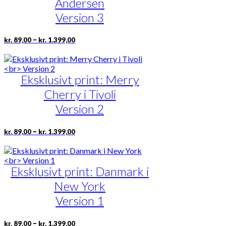
Andersen
kan
vælges
Version 3
på
varesiden
Prisinterval:
Dette
–
kr.
89,00
kr.
1.399,00
kr. 89,00
vare
til
har
kr. 1.399,00
flere
Eksklusivt print: Merry
varianter.
Mulighederne
Cherry i Tivoli
kan
vælges
Version 2
på
varesiden
Prisinterval:
Dette
–
kr.
89,00
kr.
1.399,00
kr. 89,00
vare
til
har
kr. 1.399,00
flere
Eksklusivt print: Danmark i
varianter.
Mulighederne
New York
kan
vælges
Version 1
på
varesiden
Prisinterval:
Dette
–
kr.
89,00
kr.
1.399,00