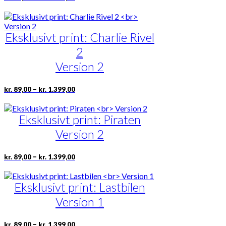
kr. 89,00
vare
til
har
kr. 1.399,00
flere
Eksklusivt print: Charlie Rivel
varianter.
Mulighederne
2
kan
vælges
Version 2
på
varesiden
Prisinterval:
Dette
–
kr.
89,00
kr.
1.399,00
kr. 89,00
vare
til
har
kr. 1.399,00
Eksklusivt print: Piraten
flere
varianter.
Version 2
Mulighederne
kan
vælges
Prisinterval:
Dette
–
kr.
89,00
kr.
1.399,00
kr. 89,00
på
vare
til
varesiden
har
kr. 1.399,00
Eksklusivt print: Lastbilen
flere
varianter.
Version 1
Mulighederne
kan
vælges
Prisinterval:
Dette
–
kr.
89,00
kr.
1.399,00