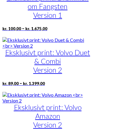
Mulighederne
om Fangsten
kan
vælges
Version 1
på
varesiden
Prisinterval:
Dette
–
kr.
100,00
kr.
1.675,00
kr. 100,00
vare
til
har
kr. 1.675,00
flere
Eksklusivt print: Volvo Duet
varianter.
Mulighederne
& Combi
kan
vælges
Version 2
på
varesiden
Prisinterval:
Dette
–
kr.
89,00
kr.
1.399,00
kr. 89,00
vare
til
har
kr. 1.399,00
flere
Eksklusivt print: Volvo
varianter.
Mulighederne
Amazon
kan
vælges
Version 2
på
varesiden