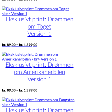
kr. 89,00
på
vare
til
varesiden
har
kr. 1.399,00
flere
Eksklusivt print: Drømmen
varianter.
Mulighederne
om Toget
kan
vælges
Version 1
på
varesiden
Prisinterval:
Dette
–
kr.
89,00
kr.
1.399,00
kr. 89,00
vare
til
har
kr. 1.399,00
flere
Eksklusivt print: Drømmen
varianter.
Mulighederne
om Amerikanerbilen
kan
vælges
Version 1
på
varesiden
Prisinterval:
Dette
–
kr.
89,00
kr.
1.399,00
kr. 89,00
vare
til
har
kr. 1.399,00
flere
Eksklusivt print: Drømmen
varianter.