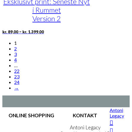
Eksklusivt print: Seneste Nyt
Mulighederne
i Rummet
kan
vælges
Version 2
på
varesiden
Prisinterval:
Dette
–
kr.
89,00
kr.
1.399,00
kr. 89,00
vare
til
har
1
kr. 1.399,00
flere
2
varianter.
3
Mulighederne
4
kan
…
vælges
22
på
23
varesiden
24
→
Antoni
ONLINE SHOPPING
KONTAKT
Legacy
Handelsbetingelser
Antoni Legacy