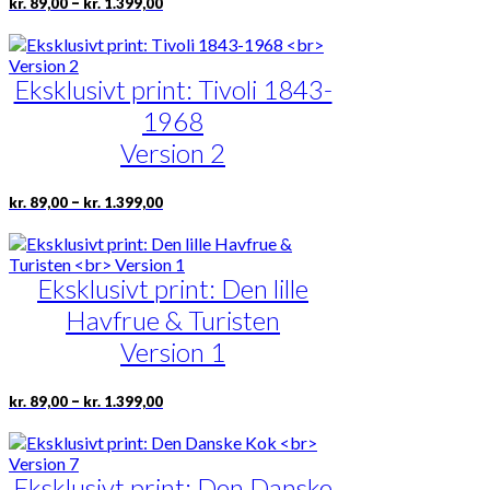
Dette
–
kr.
89,00
kr.
1.399,00
kr. 89,00
vare
til
har
kr. 1.399,00
flere
Eksklusivt print: Tivoli 1843-
varianter.
Mulighederne
1968
kan
vælges
Version 2
på
varesiden
Prisinterval:
Dette
–
kr.
89,00
kr.
1.399,00
kr. 89,00
vare
til
har
kr. 1.399,00
flere
Eksklusivt print: Den lille
varianter.
Mulighederne
Havfrue & Turisten
kan
vælges
Version 1
på
varesiden
Prisinterval:
Dette
–
kr.
89,00
kr.
1.399,00
kr. 89,00
vare
til
har
kr. 1.399,00
flere
Eksklusivt print: Den Danske
varianter.