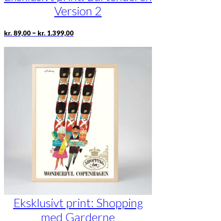
Version 2
Prisinterval:
Dette
–
kr.
89,00
kr.
1.399,00
kr. 89,00
vare
til
har
kr. 1.399,00
flere
varianter.
Mulighederne
kan
vælges
på
varesiden
Eksklusivt print: Shopping
med Garderne