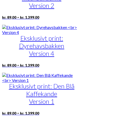
Version 2
Prisinterval:
Dette
–
kr.
89,00
kr.
1.399,00
kr. 89,00
vare
til
har
kr. 1.399,00
flere
Eksklusivt print:
varianter.
Mulighederne
Dyrehavsbakken
kan
vælges
Version 4
på
varesiden
Prisinterval:
Dette
–
kr.
89,00
kr.
1.399,00
kr. 89,00
vare
til
har
kr. 1.399,00
flere
Eksklusivt print: Den Blå
varianter.
Mulighederne
Kaffekande
kan
vælges
Version 1
på
varesiden
Prisinterval:
Dette
–
kr.
89,00
kr.
1.399,00
kr. 89,00
vare