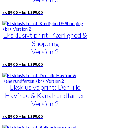
på
varesiden
Prisinterval:
Dette
–
kr.
89,00
kr.
1.399,00
kr. 89,00
vare
til
har
kr. 1.399,00
flere
Eksklusivt print: Kærlighed &
varianter.
Mulighederne
Shopping
kan
vælges
Version 2
på
varesiden
Prisinterval:
Dette
–
kr.
89,00
kr.
1.399,00
kr. 89,00
vare
til
har
kr. 1.399,00
flere
Eksklusivt print: Den lille
varianter.
Mulighederne
Havfrue & Kanalrundfarten
kan
vælges
Version 2
på
varesiden
Prisinterval:
Dette
–
kr.
89,00
kr.
1.399,00
kr. 89,00
vare
til
har