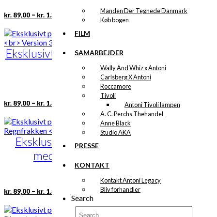
varesiden
Manden Der Tegnede Danmark
Prisinterval:
Dette
–
kr.
89,00
kr.
1.399,00
Køb bogen
kr. 89,00
vare
til
har
FILM
kr. 1.399,00
flere
Eksklusivt print: Københavns
varianter.
SAMARBEJDER
Mulighederne
Rådhus
Wally And Whiz x Antoni
kan
Carlsberg X Antoni
vælges
Version 3
Roccamore
på
Tivoli
varesiden
Prisinterval:
Dette
–
kr.
89,00
kr.
1.399,00
Antoni Tivoli lampen
kr. 89,00
vare
A. C. Perchs Thehandel
til
har
Anne Black
kr. 1.399,00
flere
Studio AKA
Eksklusivt print: Manden
varianter.
PRESSE
Mulighederne
med Regnfrakken
kan
KONTAKT
vælges
Version 2
på
Kontakt Antoni Legacy
varesiden
Prisinterval:
Dette
Bliv forhandler
–
kr.
89,00
kr.
1.399,00
Search
kr. 89,00
vare
til
har
kr. 1.399,00