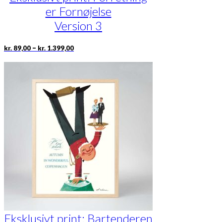
er Fornøjelse
Version 3
Prisinterval:
Dette
–
kr.
89,00
kr.
1.399,00
kr. 89,00
vare
til
har
kr. 1.399,00
flere
varianter.
Mulighederne
kan
vælges
på
varesiden
Eksklusivt print: Bartenderen