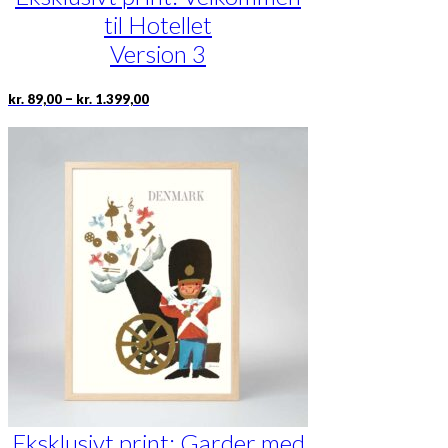
til Hotellet
Version 3
Prisinterval:
Dette
–
kr.
89,00
kr.
1.399,00
kr. 89,00
vare
til
har
kr. 1.399,00
flere
varianter.
Mulighederne
kan
vælges
på
varesiden
Eksklusivt print: Garder med