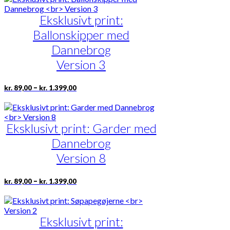
kr. 1.399,00
flere
Eksklusivt print:
varianter.
Mulighederne
Ballonskipper med
kan
vælges
Dannebrog
på
Version 3
varesiden
Prisinterval:
Dette
–
kr.
89,00
kr.
1.399,00
kr. 89,00
vare
til
har
kr. 1.399,00
flere
Eksklusivt print: Garder med
varianter.
Mulighederne
Dannebrog
kan
vælges
Version 8
på
varesiden
Prisinterval:
Dette
–
kr.
89,00
kr.
1.399,00
kr. 89,00
vare
til
har
kr. 1.399,00
flere
Eksklusivt print:
varianter.
Mulighederne