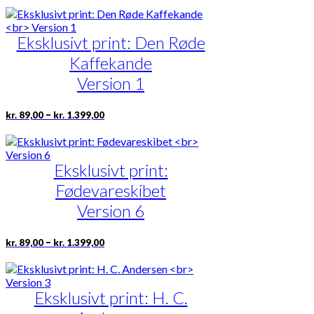
til
har
kr. 1.399,00
flere
Eksklusivt print: Den Røde
varianter.
Mulighederne
Kaffekande
kan
vælges
Version 1
på
varesiden
Prisinterval:
Dette
–
kr.
89,00
kr.
1.399,00
kr. 89,00
vare
til
har
kr. 1.399,00
flere
Eksklusivt print:
varianter.
Mulighederne
Fødevareskibet
kan
vælges
Version 6
på
varesiden
Prisinterval:
Dette
–
kr.
89,00
kr.
1.399,00
kr. 89,00
vare
til
har
kr. 1.399,00
flere
Eksklusivt print: H. C.
varianter.
Mulighederne