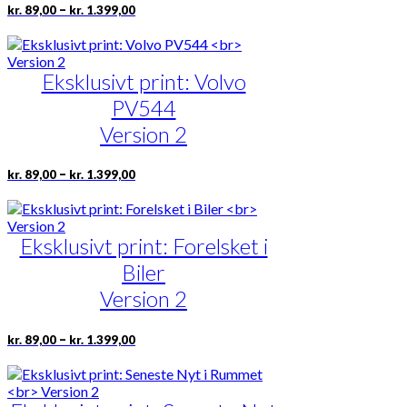
Prisinterval:
Dette
–
kr.
89,00
kr.
1.399,00
kr. 89,00
vare
til
har
kr. 1.399,00
flere
Eksklusivt print: Volvo
varianter.
Mulighederne
PV544
kan
vælges
Version 2
på
varesiden
Prisinterval:
Dette
–
kr.
89,00
kr.
1.399,00
kr. 89,00
vare
til
har
kr. 1.399,00
flere
Eksklusivt print: Forelsket i
varianter.
Mulighederne
Biler
kan
vælges
Version 2
på
varesiden
Prisinterval:
Dette
–
kr.
89,00
kr.
1.399,00
kr. 89,00
vare
til
har
kr. 1.399,00
flere
varianter.