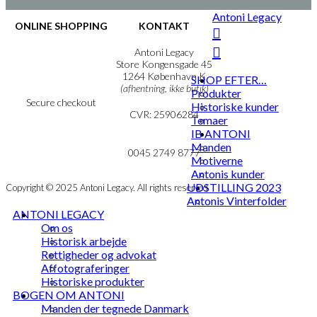
varianter.
Antoni Legacy
Mulighederne
ONLINE SHOPPING
KONTAKT
kan
vælges
Handelsbetingelser
Antoni Legacy
på
Persondatapolitik
Store Kongensgade 45
Cookie- & Privatlivspolitik
1264 København K
varesiden
SHOP EFTER…
(afhentning, ikke butik)
Produkter
Secure checkout
Historiske kunder
CVR: 25906284
Temaer
IB ANTONI
MIN KONTO
mail@ibantoni.com
Manden
NYHEDSBREV
0045 2749 8777
Motiverne
Antonis kunder
UDSTILLING 2023
Copyright © 2025 Antoni Legacy. All rights reserved
Antonis Vinterfolder
ANTONI LEGACY
Om os
Historisk arbejde
Rettigheder og advokat
Affotograferinger
Historiske produkter
BOGEN OM ANTONI
Manden der tegnede Danmark