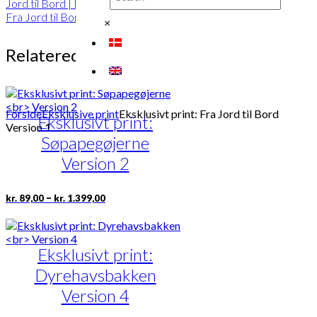
Jord til Bord | Findes i 2 versioner
,
Fra Jord til Bord | Version 1
,
AIDA
×
Relaterede varer
Forside
Eksklusive print
Eksklusivt print: Fra Jord til Bord
Eksklusivt print:
Version 1
Søpapegøjerne
Version 2
Prisinterval:
Dette
–
kr.
89,00
kr.
1.399,00
kr. 89,00
vare
til
har
kr. 1.399,00
flere
varianter.
Eksklusivt print:
Mulighederne
Dyrehavsbakken
kan
vælges
Version 4
på
varesiden