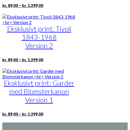
Prisinterval:
Dette
–
kr.
89,00
kr.
1.399,00
kr. 89,00
vare
til
har
kr. 1.399,00
flere
varianter.
Eksklusivt print: Tivoli
Mulighederne
1843-1968
kan
vælges
Version 2
på
varesiden
Prisinterval:
Dette
–
kr.
89,00
kr.
1.399,00
kr. 89,00
vare
til
har
kr. 1.399,00
flere
varianter.
Eksklusivt print: Garder
Mulighederne
med Blomsterkanon
kan
vælges
Version 1
på
varesiden
Prisinterval:
Dette
–
kr.
89,00
kr.
1.399,00
kr. 89,00
vare
til
har
kr. 1.399,00
flere