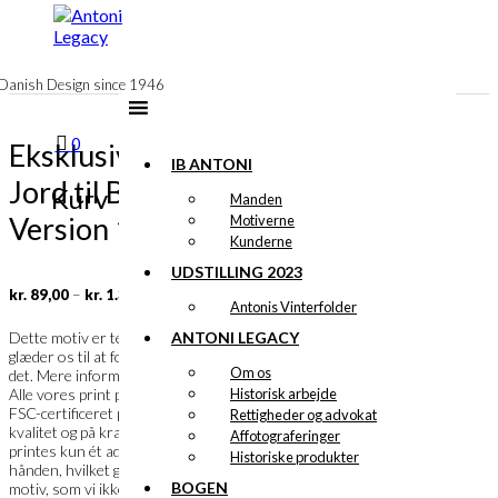
til
indhold
Danish Design since 1946
0
Eksklusivt print: Fra
IB ANTONI
Jord til Bord
Kurv
Manden
Version 1
Motiverne
Kunderne
UDSTILLING 2023
Prisinterval:
–
kr.
89,00
kr.
1.399,00
kr. 89,00
Antonis Vinterfolder
til
Ib Antoni
ANTONI LEGACY
Dette motiv er tegnet af
og vi
kr. 1.399,00
glæder os til at fortælle dig meget mere om
Om os
det. Mere information følger snarest.
Historisk arbejde
Alle vores print produceres i Danmark på
FSC-certificeret papir i en meget flot
Rettigheder og advokat
kvalitet og på kraftigt papir. Et specialprint
Affotograferinger
printes kun ét ad gangen og skæres ud i
Historiske produkter
hånden, hvilket gør det muligt, at bestille et
BOGEN
motiv, som vi ikke har i vores faste