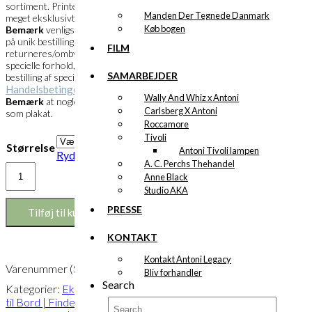
sortiment. Printets overflade fremstår
Manden Der Tegnede Danmark
meget eksklusivt og farverne meget klare.
Køb bogen
Bemærk
venligst at specialprint kun laves
på unik bestilling og derfor ikke kan
FILM
returneres/ombyttes. Husk at læse de
specielle forhold, der gør sig gældende ved
SAMARBEJDER
bestilling af specialprint under vores
Handelsbetingelser
.
Wally And Whiz x Antoni
Bemærk
at nogle motiver måske findes
Carlsberg X Antoni
som plakat.
Roccamore
Tivoli
Størrelse
Antoni Tivoli lampen
Ryd
A. C. Perchs Thehandel
Eksklusivt
Anne Black
print:
Studio AKA
Fra
Jord
PRESSE
Tilføj til kurv
til
Bord
KONTAKT
Version
Kontakt Antoni Legacy
1
Varenummer (SKU):
POD-850
Bliv forhandler
antal
Search
Kategorier:
Eksklusive print
,
Fra Jord
til Bord | Findes i 2 versioner
,
Fra