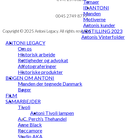
Temaer
IB ANTONI
MIN KONTO
mail@ibantoni.com
Manden
NYHEDSBREV
0045 2749 8777
Motiverne
Antonis kunder
UDSTILLING 2023
Copyright © 2025 Antoni Legacy. All rights reserved
Antonis Vinterfolder
ANTONI LEGACY
Om os
Historisk arbejde
Rettigheder og advokat
Affotograferinger
Historiske produkter
BOGEN OM ANTONI
Manden der tegnede Danmark
Bøger
FILM
SAMARBEJDER
Tivoli
Antoni Tivoli lampen
A. C. Perch’s Thehandel
Anne Black
Roccamore
Studio AKA