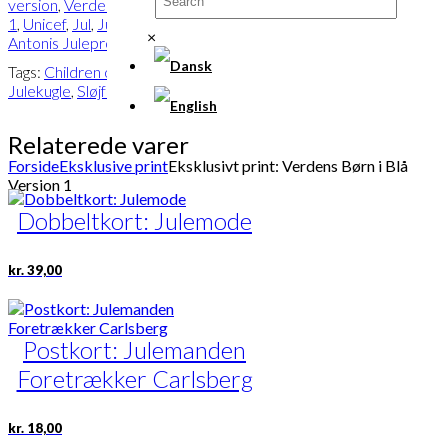
version
,
Verdens Børn i Blå | Version
1
,
Unicef
,
Jul
,
Jule Specialprint
,
Alle
×
Antonis Juleprodukter
Tags:
Children of the World
,
Gran
,
Jul
,
Julekugle
,
Sløjfe
,
Unicef
Relaterede varer
Forside
Eksklusive print
Eksklusivt print: Verdens Børn i Blå
Version 1
Dobbeltkort: Julemode
kr.
39,00
Postkort: Julemanden
Foretrækker Carlsberg
kr.
18,00