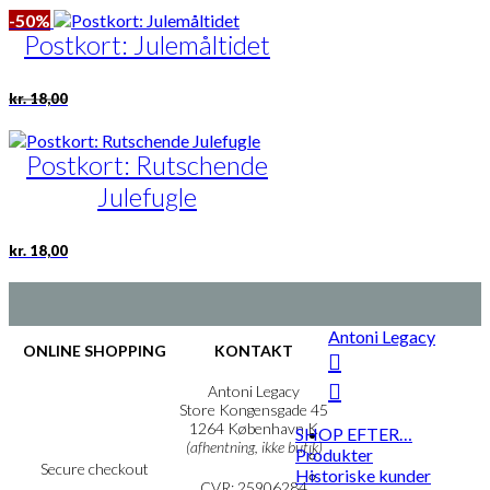
-50%
Postkort: Julemåltidet
Den
Den
kr.
18,00
oprindelige
aktuelle
pris
pris
var:
er:
Postkort: Rutschende
kr. 18,00.
kr. 9,00.
Julefugle
kr.
18,00
Antoni Legacy
ONLINE SHOPPING
KONTAKT
Handelsbetingelser
Antoni Legacy
Persondatapolitik
Store Kongensgade 45
Cookie- & Privatlivspolitik
1264 København K
SHOP EFTER…
(afhentning, ikke butik)
Produkter
Secure checkout
Historiske kunder
CVR: 25906284