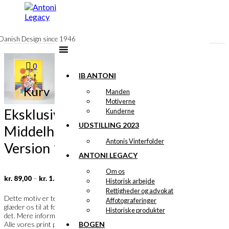
til
indhold
Danish Design since 1946
0
IB ANTONI
Kurv
Manden
Motiverne
Eksklusivt print:
Kunderne
UDSTILLING 2023
Middelhavsturen
Antonis Vinterfolder
Version 1
ANTONI LEGACY
Om os
Prisinterval:
–
kr.
89,00
kr.
1.399,00
Historisk arbejde
kr. 89,00
Rettigheder og advokat
til
Ib Antoni
Dette motiv er tegnet af
og vi
Affotograferinger
kr. 1.399,00
glæder os til at fortælle dig meget mere om
Historiske produkter
det. Mere information følger snarest.
BOGEN
Alle vores print produceres i Danmark på