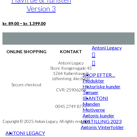
vælges
Version 3
på
varesiden
Prisinterval:
Dette
–
kr.
89,00
kr.
1.399,00
kr. 89,00
vare
til
har
kr. 1.399,00
flere
varianter.
Antoni Legacy
Mulighederne
ONLINE SHOPPING
KONTAKT
kan
vælges
Handelsbetingelser
Antoni Legacy
på
Persondatapolitik
Store Kongensgade 45
Cookie- & Privatlivspolitik
1264 København K
varesiden
SHOP EFTER…
(afhentning, ikke butik)
Produkter
Secure checkout
Historiske kunder
CVR: 25906284
Temaer
IB ANTONI
MIN KONTO
mail@ibantoni.com
Manden
NYHEDSBREV
0045 2749 8777
Motiverne
Antonis kunder
UDSTILLING 2023
Copyright © 2025 Antoni Legacy. All rights reserved
Antonis Vinterfolder
ANTONI LEGACY