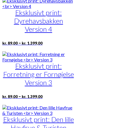
kr. 1.399,00
flere
varianter.
Eksklusivt print:
Mulighederne
Dyrehavsbakken
kan
vælges
Version 4
på
varesiden
Prisinterval:
Dette
–
kr.
89,00
kr.
1.399,00
kr. 89,00
vare
til
har
kr. 1.399,00
flere
varianter.
Eksklusivt print:
Mulighederne
Forretning er Fornøjelse
kan
vælges
Version 3
på
varesiden
Prisinterval:
Dette
–
kr.
89,00
kr.
1.399,00
kr. 89,00
vare
til
har
kr. 1.399,00
flere
varianter.
Eksklusivt print: Den lille
Mulighederne
Havfrue & Turisten
kan