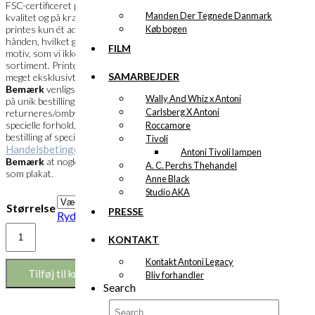
FSC-certificeret papir i en meget flot
Manden Der Tegnede Danmark
kvalitet og på kraftigt papir. Et specialprint
Køb bogen
printes kun ét ad gangen og skæres ud i
hånden, hvilket gør det muligt, at bestille et
FILM
motiv, som vi ikke har i vores faste
sortiment. Printets overflade fremstår
SAMARBEJDER
meget eksklusivt og farverne meget klare.
Bemærk
venligst at specialprint kun laves
Wally And Whiz x Antoni
på unik bestilling og derfor ikke kan
Carlsberg X Antoni
returneres/ombyttes. Husk at læse de
specielle forhold, der gør sig gældende ved
Roccamore
bestilling af specialprint under vores
Tivoli
Handelsbetingelser
.
Antoni Tivoli lampen
Bemærk
at nogle motiver måske findes
A. C. Perchs Thehandel
som plakat.
Anne Black
Studio AKA
Størrelse
PRESSE
Ryd
Eksklusivt
KONTAKT
print:
Middelhavsturen
Kontakt Antoni Legacy
Version
Tilføj til kurv
Bliv forhandler
1
Search
antal