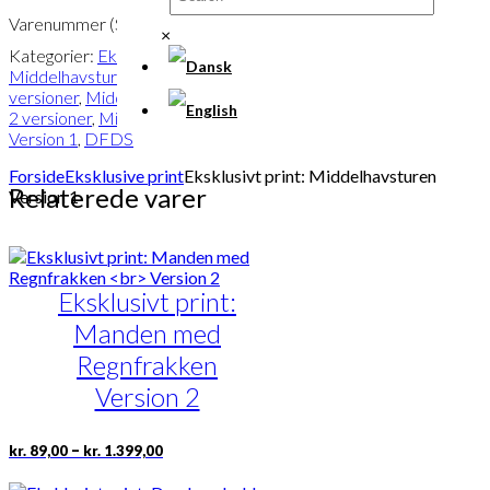
Varenummer (SKU):
POD-860
×
Kategorier:
Eksklusive print
,
Middelhavsturen | Findes i 2
versioner
,
Middelhavsturen | Findes i
2 versioner
,
Middelhavsturen |
Version 1
,
DFDS
Forside
Eksklusive print
Eksklusivt print: Middelhavsturen
Relaterede varer
Version 1
Eksklusivt print:
Manden med
Regnfrakken
Version 2
Prisinterval:
Dette
–
kr.
89,00
kr.
1.399,00
kr. 89,00
vare
til
har