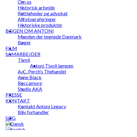
Om os
Historisk arbejde
Rettigheder og advokat
Affotograferinger
Historiske produkter
BOGEN OM ANTONI
Manden der tegnede Danmark
Bøger
FILM
SAMARBEJDER
Tivoli
Antoni Tivoli lampen
A. C. Perch’s Thehandel
Anne Black
Roccamore
Studio AKA
PRESSE
KONTAKT
Kontakt Antoni Legacy
Bliv forhandler
SØG