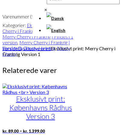
Frankrig
Version
×
1
Varenummer (SKU):
POD-838
antal
Kategorier:
Eksklusive print
,
Merry
Cherry i Frankrig | Findes i 1 version
,
Merry Cherry i Frankrig | Findes i 1
version
,
Merry Cherry i Frankrig |
Version 1
,
Cherry Heering
,
Merry
Forside
Eksklusive print
Eksklusivt print: Merry Cherry i
Cherry
Frankrig Version 1
Relaterede varer
Eksklusivt print:
Københavns Rådhus
Version 3
Prisinterval:
Dette
–
kr.
89,00
kr.
1.399,00
kr. 89,00
vare