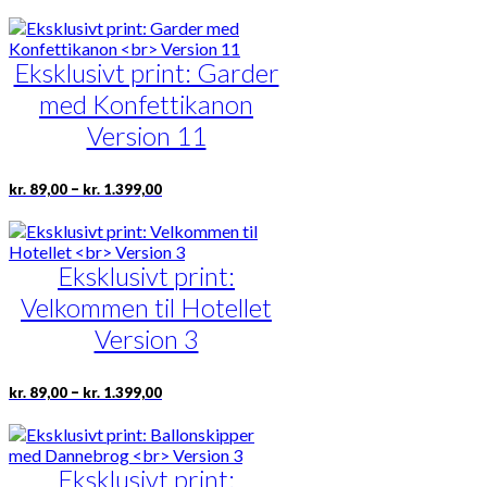
til
har
kr. 1.399,00
flere
varianter.
Eksklusivt print: Garder
Mulighederne
med Konfettikanon
kan
vælges
Version 11
på
varesiden
Prisinterval:
Dette
–
kr.
89,00
kr.
1.399,00
kr. 89,00
vare
til
har
kr. 1.399,00
flere
varianter.
Eksklusivt print:
Mulighederne
Velkommen til Hotellet
kan
vælges
Version 3
på
varesiden
Prisinterval:
Dette
–
kr.
89,00
kr.
1.399,00
kr. 89,00
vare
til
har
kr. 1.399,00
flere
varianter.
Eksklusivt print: