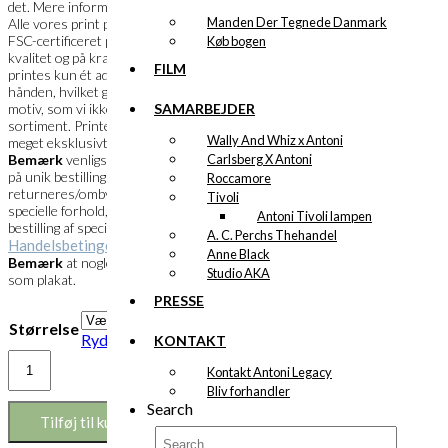
det. Mere information følger snarest.
Manden Der Tegnede Danmark
Alle vores print produceres i Danmark på
FSC-certificeret papir i en meget flot
Køb bogen
kvalitet og på kraftigt papir. Et specialprint
FILM
printes kun ét ad gangen og skæres ud i
hånden, hvilket gør det muligt, at bestille et
SAMARBEJDER
motiv, som vi ikke har i vores faste
sortiment. Printets overflade fremstår
Wally And Whiz x Antoni
meget eksklusivt og farverne meget klare.
Carlsberg X Antoni
Bemærk
venligst at specialprint kun laves
på unik bestilling og derfor ikke kan
Roccamore
returneres/ombyttes. Husk at læse de
Tivoli
specielle forhold, der gør sig gældende ved
Antoni Tivoli lampen
bestilling af specialprint under vores
A. C. Perchs Thehandel
Handelsbetingelser
.
Anne Black
Bemærk
at nogle motiver måske findes
Studio AKA
som plakat.
PRESSE
Størrelse
Ryd
KONTAKT
Eksklusivt
Kontakt Antoni Legacy
print:
Bliv forhandler
Merry
Search
Cherry
Tilføj til kurv
i