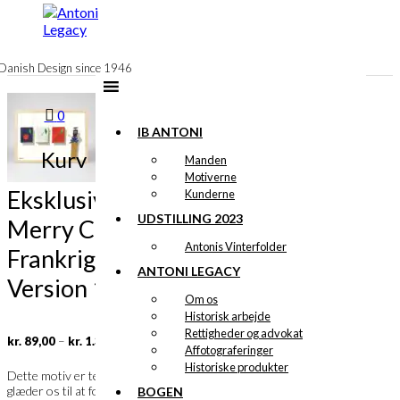
til
indhold
Danish Design since 1946
0
IB ANTONI
Kurv
Manden
Motiverne
Eksklusivt print:
Kunderne
UDSTILLING 2023
Merry Cherry i
Antonis Vinterfolder
Frankrig
ANTONI LEGACY
Version 1
Om os
Historisk arbejde
Rettigheder og advokat
Prisinterval:
–
kr.
89,00
kr.
1.399,00
kr. 89,00
Affotograferinger
til
Historiske produkter
Ib Antoni
Dette motiv er tegnet af
og vi
kr. 1.399,00
glæder os til at fortælle dig meget mere om
BOGEN