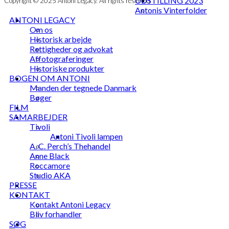
UDSTILLING 2023
Copyright © 2025 Antoni Legacy. All rights reserved
Antonis Vinterfolder
ANTONI LEGACY
Om os
Historisk arbejde
Rettigheder og advokat
Affotograferinger
Historiske produkter
BOGEN OM ANTONI
Manden der tegnede Danmark
Bøger
FILM
SAMARBEJDER
Tivoli
Antoni Tivoli lampen
A. C. Perch’s Thehandel
Anne Black
Roccamore
Studio AKA
PRESSE
KONTAKT
Kontakt Antoni Legacy
Bliv forhandler
SØG