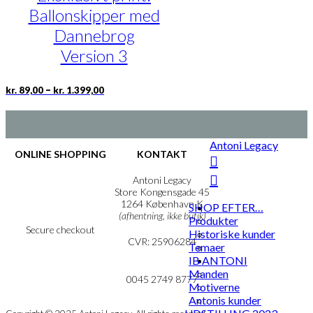
Mulighederne
Ballonskipper med
kan
vælges
Dannebrog
på
Version 3
varesiden
Prisinterval:
Dette
–
kr.
89,00
kr.
1.399,00
kr. 89,00
vare
til
har
kr. 1.399,00
flere
varianter.
Antoni Legacy
Mulighederne
ONLINE SHOPPING
KONTAKT
kan
vælges
Handelsbetingelser
Antoni Legacy
på
Persondatapolitik
Store Kongensgade 45
Cookie- & Privatlivspolitik
1264 København K
varesiden
SHOP EFTER…
(afhentning, ikke butik)
Produkter
Secure checkout
Historiske kunder
CVR: 25906284
Temaer
IB ANTONI
MIN KONTO
mail@ibantoni.com
Manden
NYHEDSBREV
0045 2749 8777
Motiverne
Antonis kunder