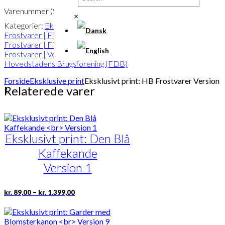
Varenummer (SKU):
POD-589
×
Kategorier:
Eksklusive print
,
HB
Frostvarer | Findes i 2 versioner
,
HB
Frostvarer | Findes i 2 versioner
,
HB
Frostvarer | Version 1
,
FDB
,
Hovedstadens Brugsforening (FDB)
Forside
Eksklusive print
Eksklusivt print: HB Frostvarer Version
Relaterede varer
1
Eksklusivt print: Den Blå
Kaffekande
Version 1
Prisinterval:
Dette
–
kr.
89,00
kr.
1.399,00
kr. 89,00
vare
til
har
kr. 1.399,00
flere