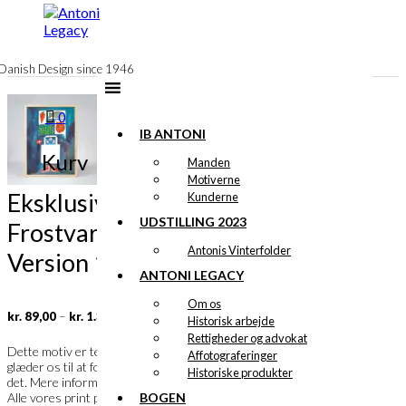
til
indhold
Danish Design since 1946
0
IB ANTONI
Kurv
Manden
Motiverne
Eksklusivt print: HB
Kunderne
UDSTILLING 2023
Frostvarer
Antonis Vinterfolder
Version 1
ANTONI LEGACY
Om os
Prisinterval:
–
kr.
89,00
kr.
1.399,00
Historisk arbejde
kr. 89,00
Rettigheder og advokat
til
Ib Antoni
Dette motiv er tegnet af
og vi
Affotograferinger
kr. 1.399,00
glæder os til at fortælle dig meget mere om
Historiske produkter
det. Mere information følger snarest.
BOGEN
Alle vores print produceres i Danmark på