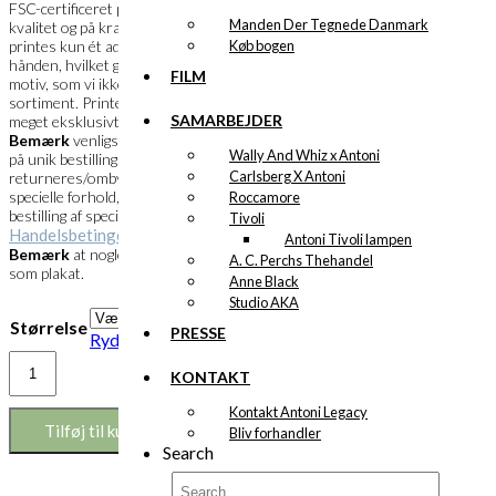
FSC-certificeret papir i en meget flot
Manden Der Tegnede Danmark
kvalitet og på kraftigt papir. Et specialprint
Køb bogen
printes kun ét ad gangen og skæres ud i
hånden, hvilket gør det muligt, at bestille et
FILM
motiv, som vi ikke har i vores faste
sortiment. Printets overflade fremstår
SAMARBEJDER
meget eksklusivt og farverne meget klare.
Bemærk
venligst at specialprint kun laves
Wally And Whiz x Antoni
på unik bestilling og derfor ikke kan
Carlsberg X Antoni
returneres/ombyttes. Husk at læse de
specielle forhold, der gør sig gældende ved
Roccamore
bestilling af specialprint under vores
Tivoli
Handelsbetingelser
.
Antoni Tivoli lampen
Bemærk
at nogle motiver måske findes
A. C. Perchs Thehandel
som plakat.
Anne Black
Studio AKA
Størrelse
PRESSE
Ryd
Eksklusivt
KONTAKT
print:
HB
Kontakt Antoni Legacy
Frostvarer
Tilføj til kurv
Bliv forhandler
Version
Search
1
antal