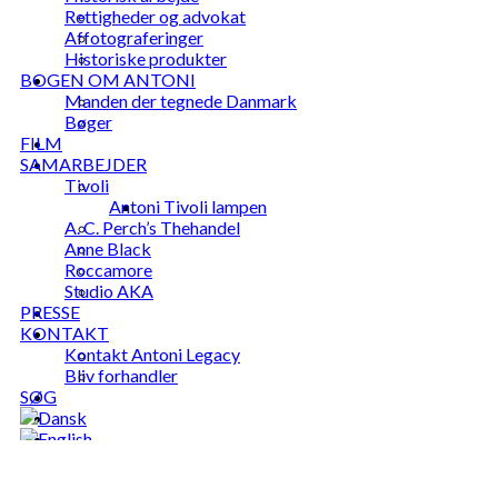
Rettigheder og advokat
Affotograferinger
Historiske produkter
BOGEN OM ANTONI
Manden der tegnede Danmark
Bøger
FILM
SAMARBEJDER
Tivoli
Antoni Tivoli lampen
A. C. Perch’s Thehandel
Anne Black
Roccamore
Studio AKA
PRESSE
KONTAKT
Kontakt Antoni Legacy
Bliv forhandler
SØG