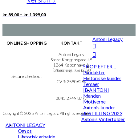
på
varesiden
Prisinterval:
Dette
–
kr.
89,00
kr.
1.399,00
kr. 89,00
vare
til
har
kr. 1.399,00
flere
varianter.
Antoni Legacy
Mulighederne
ONLINE SHOPPING
KONTAKT
kan
vælges
Handelsbetingelser
Antoni Legacy
på
Persondatapolitik
Store Kongensgade 45
Cookie- & Privatlivspolitik
1264 København K
varesiden
SHOP EFTER…
(afhentning, ikke butik)
Produkter
Secure checkout
Historiske kunder
CVR: 25906284
Temaer
IB ANTONI
MIN KONTO
mail@ibantoni.com
Manden
NYHEDSBREV
0045 2749 8777
Motiverne
Antonis kunder
UDSTILLING 2023
Copyright © 2025 Antoni Legacy. All rights reserved
Antonis Vinterfolder
ANTONI LEGACY
Om os
Historisk arbejde