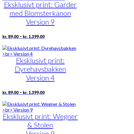
varianter.
Eksklusivt print: Garder
Mulighederne
med Blomsterkanon
kan
vælges
Version 9
på
varesiden
Prisinterval:
Dette
–
kr.
89,00
kr.
1.399,00
kr. 89,00
vare
til
har
kr. 1.399,00
flere
varianter.
Eksklusivt print:
Mulighederne
Dyrehavsbakken
kan
vælges
Version 4
på
varesiden
Prisinterval:
Dette
–
kr.
89,00
kr.
1.399,00
kr. 89,00
vare
til
har
kr. 1.399,00
flere
varianter.
Eksklusivt print: Wegner
Mulighederne
& Stolen
kan
vælges
Version 9