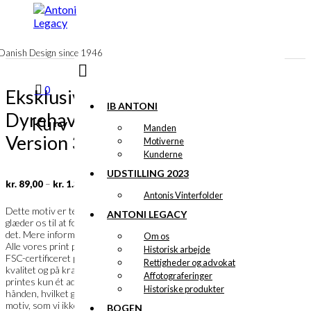
til
indhold
Danish Design since 1946
0
Eksklusivt print:
IB ANTONI
Dyrehavsbakken
Kurv
Manden
Version 3
Motiverne
Kunderne
UDSTILLING 2023
Prisinterval:
–
kr.
89,00
kr.
1.399,00
kr. 89,00
Antonis Vinterfolder
til
Ib Antoni
Dette motiv er tegnet af
og vi
ANTONI LEGACY
kr. 1.399,00
glæder os til at fortælle dig meget mere om
det. Mere information følger snarest.
Om os
Alle vores print produceres i Danmark på
Historisk arbejde
FSC-certificeret papir i en meget flot
Rettigheder og advokat
kvalitet og på kraftigt papir. Et specialprint
Affotograferinger
printes kun ét ad gangen og skæres ud i
Historiske produkter
hånden, hvilket gør det muligt, at bestille et
motiv, som vi ikke har i vores faste
BOGEN