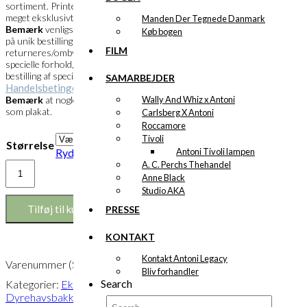
sortiment. Printets overflade fremstår
meget eksklusivt og farverne meget klare.
Manden Der Tegnede Danmark
Bemærk
venligst at specialprint kun laves
Køb bogen
på unik bestilling og derfor ikke kan
FILM
returneres/ombyttes. Husk at læse de
specielle forhold, der gør sig gældende ved
bestilling af specialprint under vores
SAMARBEJDER
Handelsbetingelser
.
Wally And Whiz x Antoni
Bemærk
at nogle motiver måske findes
som plakat.
Carlsberg X Antoni
Roccamore
Tivoli
Størrelse
Antoni Tivoli lampen
Ryd
A. C. Perchs Thehandel
Eksklusivt
Anne Black
print:
Studio AKA
Dyrehavsbakken
Version
Tilføj til kurv
PRESSE
3
antal
KONTAKT
Kontakt Antoni Legacy
Varenummer (SKU):
POD-847
Bliv forhandler
Search
Kategorier:
Eksklusive print
,
Dyrehavsbakken | Findes i 7