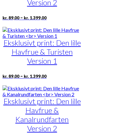
Version 2
på
varesiden
Prisinterval:
Dette
–
kr.
89,00
kr.
1.399,00
kr. 89,00
vare
til
har
kr. 1.399,00
flere
varianter.
Eksklusivt print: Den lille
Mulighederne
Havfrue & Turisten
kan
vælges
Version 1
på
varesiden
Prisinterval:
Dette
–
kr.
89,00
kr.
1.399,00
kr. 89,00
vare
til
har
kr. 1.399,00
flere
varianter.
Eksklusivt print: Den lille
Mulighederne
Havfrue &
kan
vælges
Kanalrundfarten
på
Version 2
varesiden