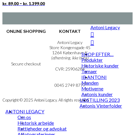
Prisinterval:
Dette
–
kr.
89,00
kr.
1.399,00
kr. 89,00
vare
til
har
kr. 1.399,00
flere
varianter.
Antoni Legacy
Mulighederne
ONLINE SHOPPING
KONTAKT
kan
vælges
Handelsbetingelser
Antoni Legacy
på
Persondatapolitik
Store Kongensgade 45
Cookie- & Privatlivspolitik
1264 København K
varesiden
SHOP EFTER…
(afhentning, ikke butik)
Produkter
Secure checkout
Historiske kunder
CVR: 25906284
Temaer
IB ANTONI
MIN KONTO
mail@ibantoni.com
Manden
NYHEDSBREV
0045 2749 8777
Motiverne
Antonis kunder
UDSTILLING 2023
Copyright © 2025 Antoni Legacy. All rights reserved
Antonis Vinterfolder
ANTONI LEGACY
Om os
Historisk arbejde
Rettigheder og advokat
Affotograferinger