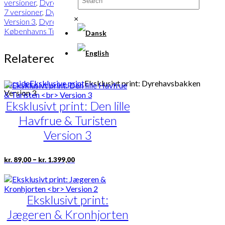
versioner
,
Dyrehavsbakken | Findes i
7 versioner
,
Dyrehavsbakken |
×
Version 3
,
Dyrehavsbakken
,
Københavns Turistforening
Relaterede varer
Forside
Eksklusive print
Eksklusivt print: Dyrehavsbakken
Version 3
Eksklusivt print: Den lille
Havfrue & Turisten
Version 3
Prisinterval:
Dette
–
kr.
89,00
kr.
1.399,00
kr. 89,00
vare
til
har
kr. 1.399,00
flere
varianter.
Eksklusivt print:
Mulighederne
Jægeren & Kronhjorten
kan
vælges