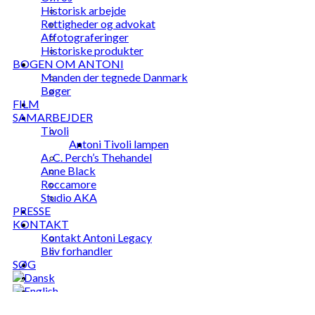
Historisk arbejde
Rettigheder og advokat
Affotograferinger
Historiske produkter
BOGEN OM ANTONI
Manden der tegnede Danmark
Bøger
FILM
SAMARBEJDER
Tivoli
Antoni Tivoli lampen
A. C. Perch’s Thehandel
Anne Black
Roccamore
Studio AKA
PRESSE
KONTAKT
Kontakt Antoni Legacy
Bliv forhandler
SØG