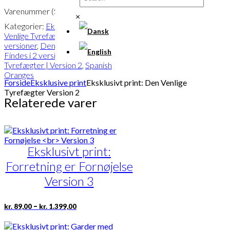
antal
Varenummer (SKU):
POD-567
×
Kategorier:
Eksklusive print
,
Den
Venlige Tyrefægter | Findes i 2
versioner
,
Den Venlige Tyrefægter |
Findes i 2 versioner
,
Den Venlige
Tyrefægter | Version 2
,
Spanish
Oranges
Forside
Eksklusive print
Eksklusivt print: Den Venlige
Tyrefægter Version 2
Relaterede varer
Eksklusivt print:
Forretning er Fornøjelse
Version 3
Prisinterval:
Dette
–
kr.
89,00
kr.
1.399,00
kr. 89,00
vare
til
har
kr. 1.399,00