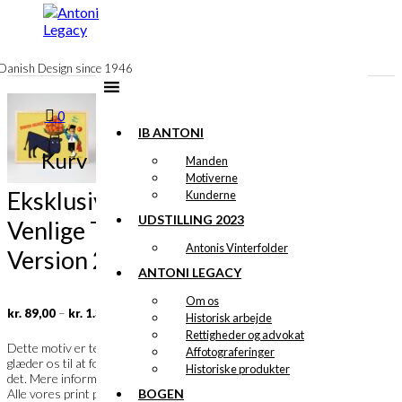
til
indhold
Danish Design since 1946
0
IB ANTONI
Kurv
Manden
Motiverne
Eksklusivt print: Den
Kunderne
UDSTILLING 2023
Venlige Tyrefægter
Antonis Vinterfolder
Version 2
ANTONI LEGACY
Om os
Prisinterval:
–
kr.
89,00
kr.
1.399,00
Historisk arbejde
kr. 89,00
Rettigheder og advokat
til
Ib Antoni
Dette motiv er tegnet af
og vi
Affotograferinger
kr. 1.399,00
glæder os til at fortælle dig meget mere om
Historiske produkter
det. Mere information følger snarest.
BOGEN
Alle vores print produceres i Danmark på