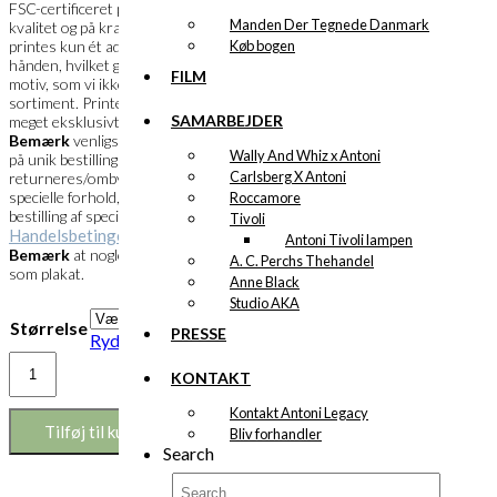
FSC-certificeret papir i en meget flot
Manden Der Tegnede Danmark
kvalitet og på kraftigt papir. Et specialprint
Køb bogen
printes kun ét ad gangen og skæres ud i
hånden, hvilket gør det muligt, at bestille et
FILM
motiv, som vi ikke har i vores faste
sortiment. Printets overflade fremstår
SAMARBEJDER
meget eksklusivt og farverne meget klare.
Bemærk
venligst at specialprint kun laves
Wally And Whiz x Antoni
på unik bestilling og derfor ikke kan
Carlsberg X Antoni
returneres/ombyttes. Husk at læse de
specielle forhold, der gør sig gældende ved
Roccamore
bestilling af specialprint under vores
Tivoli
Handelsbetingelser
.
Antoni Tivoli lampen
Bemærk
at nogle motiver måske findes
A. C. Perchs Thehandel
som plakat.
Anne Black
Studio AKA
Størrelse
PRESSE
Ryd
Eksklusivt
KONTAKT
print:
Den
Kontakt Antoni Legacy
Venlige
Tilføj til kurv
Bliv forhandler
Tyrefægter
Search
Version
2