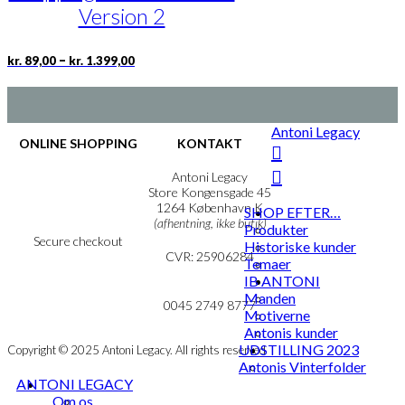
vælges
Version 2
på
varesiden
Prisinterval:
Dette
–
kr.
89,00
kr.
1.399,00
kr. 89,00
vare
til
har
kr. 1.399,00
flere
varianter.
Antoni Legacy
Mulighederne
ONLINE SHOPPING
KONTAKT
kan
vælges
Handelsbetingelser
Antoni Legacy
på
Persondatapolitik
Store Kongensgade 45
Cookie- & Privatlivspolitik
1264 København K
varesiden
SHOP EFTER…
(afhentning, ikke butik)
Produkter
Secure checkout
Historiske kunder
CVR: 25906284
Temaer
IB ANTONI
MIN KONTO
mail@ibantoni.com
Manden
NYHEDSBREV
0045 2749 8777
Motiverne
Antonis kunder
UDSTILLING 2023
Copyright © 2025 Antoni Legacy. All rights reserved
Antonis Vinterfolder
ANTONI LEGACY
Om os