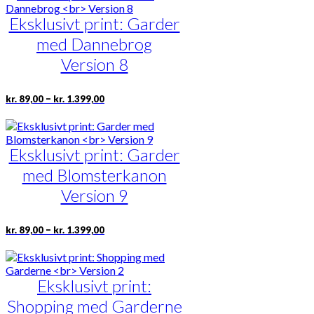
flere
varianter.
Eksklusivt print: Garder
Mulighederne
med Dannebrog
kan
vælges
Version 8
på
varesiden
Prisinterval:
Dette
–
kr.
89,00
kr.
1.399,00
kr. 89,00
vare
til
har
kr. 1.399,00
flere
varianter.
Eksklusivt print: Garder
Mulighederne
med Blomsterkanon
kan
vælges
Version 9
på
varesiden
Prisinterval:
Dette
–
kr.
89,00
kr.
1.399,00
kr. 89,00
vare
til
har
kr. 1.399,00
flere
varianter.
Eksklusivt print:
Mulighederne
Shopping med Garderne
kan