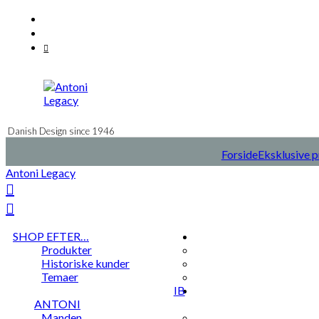
Videre
Facebook
til
Instagram
indhold
Mail
Danish Design since 1946
Forside
Eksklusive p
Antoni Legacy
SHOP EFTER…
Produkter
Historiske kunder
Temaer
IB
ANTONI
Manden