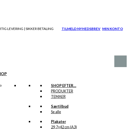
TIG LEVERING | SIKKER BETALING
TILMELD NYHEDSBREV
MIN KONTO
HOP
SHOP EFTER…
PRODUKTER
TEMAER
Særtilbud
Se alle
Plakater
29,7×42 cm (A3)