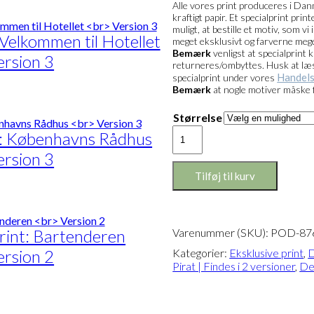
Alle vores print produceres i Danm
kraftigt papir. Et specialprint pri
muligt, at bestille et motiv, som v
 Velkommen til Hotellet
meget eksklusivt og farverne mege
Bemærk
venligst at specialprint 
ersion 3
returneres/ombyttes. Husk at læse 
Handels
specialprint under vores
Bemærk
at nogle motiver måske 
interval:
te
89,00
Størrelse
1.399,00
e
Eksklusivt
nt: Københavns Rådhus
anter.
print:
ersion 3
ighederne
Den
Orange
Tilføj til kurv
ges
Pirat
interval:
te
Version
89,00
siden
1
1.399,00
antal
e
print: Bartenderen
Varenummer (SKU):
POD-87
anter.
ersion 2
Kategorier:
Eksklusive print
,
D
ighederne
Pirat | Findes i 2 versioner
,
De
ges
interval:
te
89,00
siden