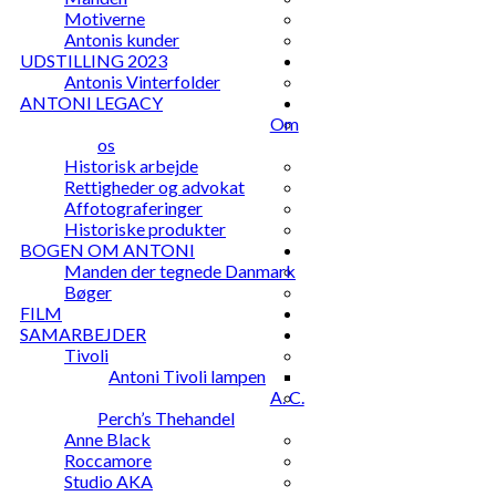
Motiverne
Antonis kunder
UDSTILLING 2023
Antonis Vinterfolder
ANTONI LEGACY
Om
os
Historisk arbejde
Rettigheder og advokat
Affotograferinger
Historiske produkter
BOGEN OM ANTONI
Manden der tegnede Danmark
Bøger
FILM
SAMARBEJDER
Tivoli
Antoni Tivoli lampen
A. C.
Perch’s Thehandel
Anne Black
Roccamore
Studio AKA