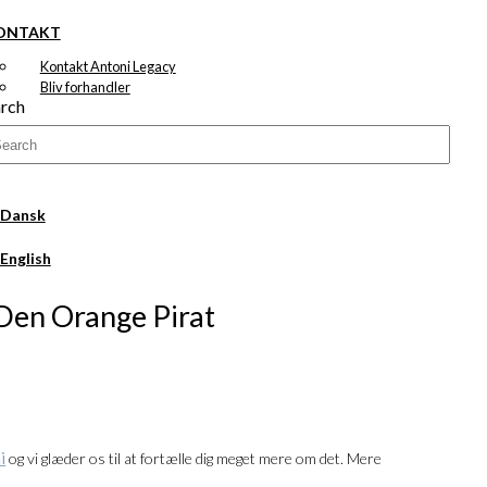
ONTAKT
Kontakt Antoni Legacy
Bliv forhandler
rch
 Den Orange Pirat
al:
i
og vi glæder os til at fortælle dig meget mere om det. Mere
00