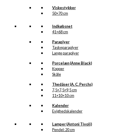
Viskestykker
50×70 cm
Indkøbsnet
41×68 cm
Paraplyer
Taskeparaplyer
Lange paraplyer
Porcelæn (Anne Black)
Kopper
Skåle
Thedåser (A. C. Perchs)
7,5×7,5×9,5 cm
11×10×10 cm
Kalender
Evighedskalender
Lamper (Antoni Tivoli)
Pendel: 20 cm