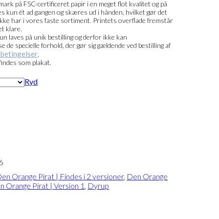
ark på FSC-certificeret papir i en meget flot kvalitet og på
ntes kun ét ad gangen og skæres ud i hånden, hvilket gør det
i ikke har i vores faste sortiment. Printets overflade fremstår
t klare.
kun laves på unik bestilling og derfor ikke kan
de specielle forhold, der gør sig gældende ved bestilling af
betingelser
.
findes som plakat.
Ryd
6
en Orange Pirat | Findes i 2 versioner
,
Den Orange
n Orange Pirat | Version 1
,
Dyrup