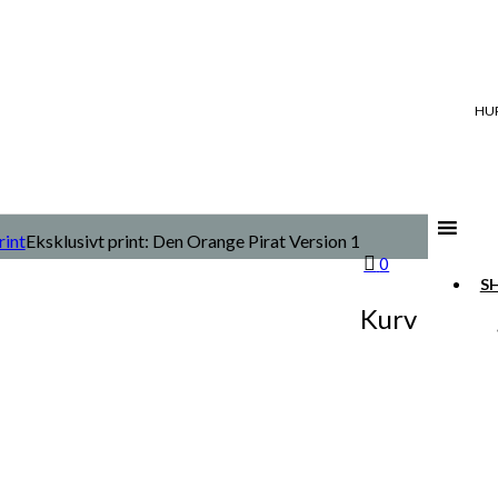
HUR
rint
Eksklusivt print: Den Orange Pirat Version 1
0
S
Kurv