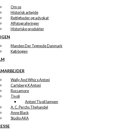
Om os
Historisk arbejde
Rettigheder og advokat
Affotograferinger
Historiske produkter
OGEN
Manden Der Tegnede Danmark
Køb bogen
LM
AMARBEJDER
Wally And Whiz x Antoni
Carlsberg X Antoni
Roccamore
Tivoli
Antoni Tivoli lampen
A. C. Perchs Thehandel
Anne Black
Studio AKA
RESSE