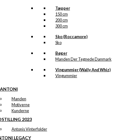
Tæpper
150 cm
200 cm
300 cm
Sko (Roccamore)
Sko
Bøger
Manden Der Tegnede Danmark
Vingummier (Wally And Whiz)
Vingummier
 ANTONI
Manden
Motiverne
Kunderne
STILLING 2023
Antonis Vinterfolder
NTONI LEGACY