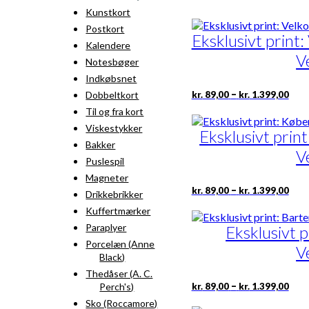
Kunstkort
Postkort
Eksklusivt print:
Kalendere
V
Notesbøger
Indkøbsnet
Pris
Det
–
kr.
89,00
kr.
1.399,00
Dobbeltkort
kr. 
vare
Til og fra kort
til
har
kr. 
Viskestykker
fler
Eksklusivt pri
vari
Bakker
V
Mul
Puslespil
kan
Magneter
væl
Pris
Det
–
kr.
89,00
kr.
1.399,00
på
Drikkebrikker
kr. 
vare
vare
til
Kuffertmærker
har
kr. 
fler
Paraplyer
Eksklusivt 
vari
Porcelæn (Anne
V
Mul
Black)
kan
Thedåser (A. C.
væl
Pris
Det
–
kr.
89,00
kr.
1.399,00
Perch's)
på
kr. 
vare
vare
Sko (Roccamore)
til
har