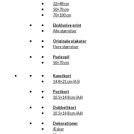
32×48 cm
50×70 cm
70×100 cm
Eksklusive print
Alle størrelser
Originale plakater
Flere størrelser
Puslespil
50×70 cm
Kunstkort
14,8×21 cm (A5)
Postkort
10,5×14,8 cm (A6)
Dobbeltkort
10,5×14,8 cm (A6)
Dekorationer
Æsker