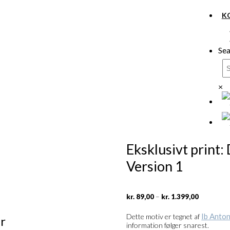
K
Sea
×
Eksklusivt print:
Version 1
Prisinterv
–
kr.
89,00
kr.
1.399,00
kr. 89,00
til
Ib Anton
Dette motiv er tegnet af
r
kr. 1.399,
information følger snarest.