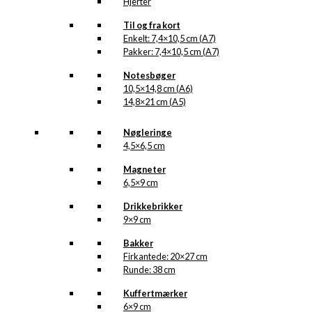
Hjerter
Til og fra kort
Enkelt: 7,4×10,5 cm (A7)
Pakker: 7,4×10,5 cm (A7)
Notesbøger
10,5×14,8 cm (A6)
14,8×21 cm (A5)
Nøgleringe
4,5×6,5 cm
Magneter
6,5×9 cm
Drikkebrikker
9×9 cm
Bakker
Firkantede: 20×27 cm
Runde: 38 cm
Kuffertmærker
6×9 cm