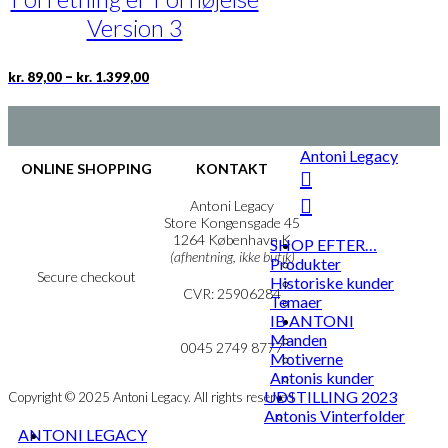
vælges
Version 3
på
varesiden
Prisinterval:
Dette
–
kr.
89,00
kr.
1.399,00
kr. 89,00
vare
til
har
kr. 1.399,00
flere
varianter.
Antoni Legacy
Mulighederne
ONLINE SHOPPING
KONTAKT
kan
vælges
Handelsbetingelser
Antoni Legacy
på
Persondatapolitik
Store Kongensgade 45
Cookie- & Privatlivspolitik
1264 København K
varesiden
SHOP EFTER…
(afhentning, ikke butik)
Produkter
Secure checkout
Historiske kunder
CVR: 25906284
Temaer
IB ANTONI
MIN KONTO
mail@ibantoni.com
Manden
NYHEDSBREV
0045 2749 8777
Motiverne
Antonis kunder
UDSTILLING 2023
Copyright © 2025 Antoni Legacy. All rights reserved
Antonis Vinterfolder
ANTONI LEGACY