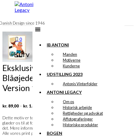
til
indhold
Danish Design since 1946
0
IB ANTONI
Kurv
Manden
Motiverne
Eksklusivt print: Den
Kunderne
UDSTILLING 2023
Blåøjede Boxer
Antonis Vinterfolder
Version 1
ANTONI LEGACY
Om os
Prisinterval:
–
kr.
89,00
kr.
1.399,00
Historisk arbejde
kr. 89,00
Rettigheder og advokat
til
Ib Antoni
Dette motiv er tegnet af
og vi
Affotograferinger
kr. 1.399,00
glæder os til at fortælle dig meget mere om
Historiske produkter
det. Mere information følger snarest.
BOGEN
Alle vores print produceres i Danmark på