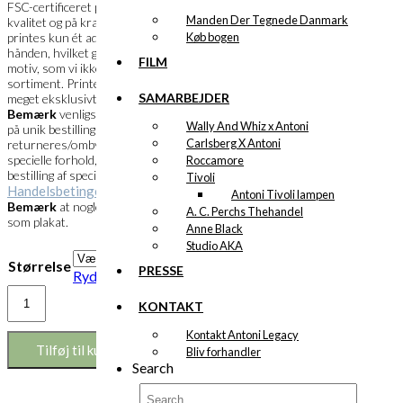
FSC-certificeret papir i en meget flot
Manden Der Tegnede Danmark
kvalitet og på kraftigt papir. Et specialprint
Køb bogen
printes kun ét ad gangen og skæres ud i
hånden, hvilket gør det muligt, at bestille et
FILM
motiv, som vi ikke har i vores faste
sortiment. Printets overflade fremstår
SAMARBEJDER
meget eksklusivt og farverne meget klare.
Bemærk
venligst at specialprint kun laves
Wally And Whiz x Antoni
på unik bestilling og derfor ikke kan
Carlsberg X Antoni
returneres/ombyttes. Husk at læse de
specielle forhold, der gør sig gældende ved
Roccamore
bestilling af specialprint under vores
Tivoli
Handelsbetingelser
.
Antoni Tivoli lampen
Bemærk
at nogle motiver måske findes
A. C. Perchs Thehandel
som plakat.
Anne Black
Studio AKA
Størrelse
PRESSE
Ryd
Eksklusivt
KONTAKT
print:
Den
Kontakt Antoni Legacy
Blåøjede
Tilføj til kurv
Bliv forhandler
Boxer
Search
Version
1