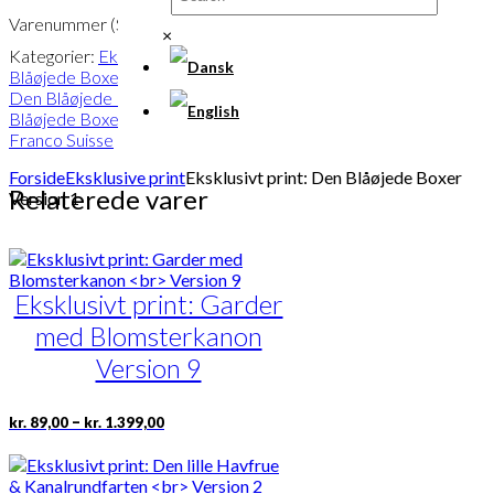
antal
Varenummer (SKU):
POD-387
×
Kategorier:
Eksklusive print
,
Den
Blåøjede Boxer | Findes i 2 versioner
,
Den Blåøjede Boxer | Version 1
,
Den
Blåøjede Boxer | Findes i 2 versioner
,
Franco Suisse
Forside
Eksklusive print
Eksklusivt print: Den Blåøjede Boxer
Relaterede varer
Version 1
Eksklusivt print: Garder
med Blomsterkanon
Version 9
Prisinterval:
Dette
–
kr.
89,00
kr.
1.399,00
kr. 89,00
vare
til
har
kr. 1.399,00
flere