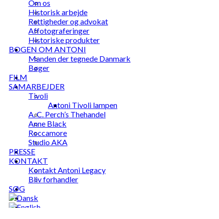
Om os
Historisk arbejde
Rettigheder og advokat
Affotograferinger
Historiske produkter
BOGEN OM ANTONI
Manden der tegnede Danmark
Bøger
FILM
SAMARBEJDER
Tivoli
Antoni Tivoli lampen
A. C. Perch’s Thehandel
Anne Black
Roccamore
Studio AKA
PRESSE
KONTAKT
Kontakt Antoni Legacy
Bliv forhandler
SØG