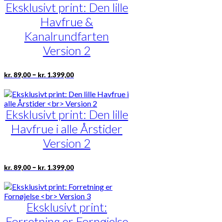
varianter.
Eksklusivt print: Den lille
Mulighederne
Havfrue &
kan
vælges
Kanalrundfarten
på
Version 2
varesiden
Prisinterval:
Dette
–
kr.
89,00
kr.
1.399,00
kr. 89,00
vare
til
har
kr. 1.399,00
flere
varianter.
Eksklusivt print: Den lille
Mulighederne
Havfrue i alle Årstider
kan
vælges
Version 2
på
varesiden
Prisinterval:
Dette
–
kr.
89,00
kr.
1.399,00
kr. 89,00
vare
til
har
kr. 1.399,00
flere
varianter.
Eksklusivt print:
Mulighederne
Forretning er Fornøjelse
kan