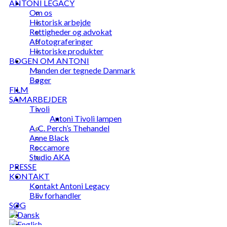
ANTONI LEGACY
Om os
Historisk arbejde
Rettigheder og advokat
Affotograferinger
Historiske produkter
BOGEN OM ANTONI
Manden der tegnede Danmark
Bøger
FILM
SAMARBEJDER
Tivoli
Antoni Tivoli lampen
A. C. Perch’s Thehandel
Anne Black
Roccamore
Studio AKA
PRESSE
KONTAKT
Kontakt Antoni Legacy
Bliv forhandler
SØG