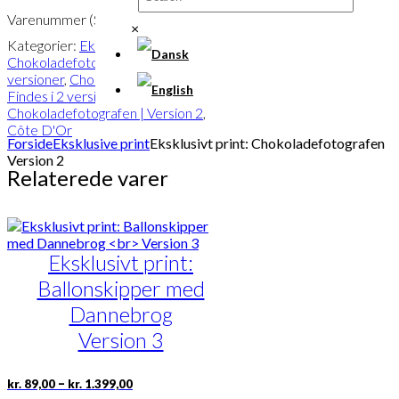
Varenummer (SKU):
POD-641
×
Kategorier:
Eksklusive print
,
Chokoladefotografen | Findes i 2
versioner
,
Chokoladefotografen |
Findes i 2 versioner
,
Chokoladefotografen | Version 2
,
Côte D'Or
Forside
Eksklusive print
Eksklusivt print: Chokoladefotografen
Version 2
Relaterede varer
Eksklusivt print:
Ballonskipper med
Dannebrog
Version 3
Prisinterval:
Dette
–
kr.
89,00
kr.
1.399,00
kr. 89,00
vare