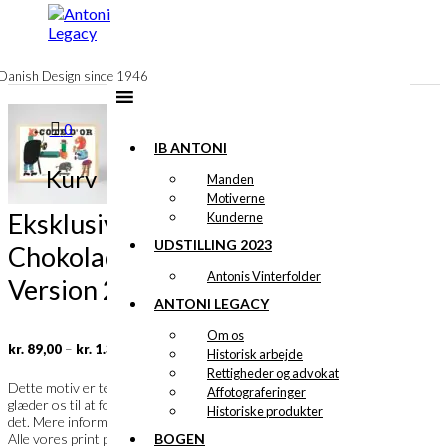
til
indhold
Danish Design since 1946
0
IB ANTONI
Kurv
Manden
Motiverne
Eksklusivt print:
Kunderne
UDSTILLING 2023
Chokoladefotografen
Antonis Vinterfolder
Version 2
ANTONI LEGACY
Om os
Prisinterval:
–
kr.
89,00
kr.
1.399,00
Historisk arbejde
kr. 89,00
Rettigheder og advokat
til
Ib Antoni
Dette motiv er tegnet af
og vi
Affotograferinger
kr. 1.399,00
glæder os til at fortælle dig meget mere om
Historiske produkter
det. Mere information følger snarest.
BOGEN
Alle vores print produceres i Danmark på