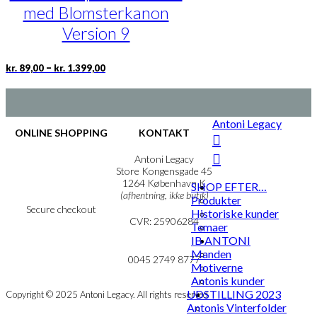
med Blomsterkanon
kan
vælges
Version 9
på
varesiden
Prisinterval:
Dette
–
kr.
89,00
kr.
1.399,00
kr. 89,00
vare
til
har
kr. 1.399,00
flere
varianter.
Antoni Legacy
Mulighederne
ONLINE SHOPPING
KONTAKT
kan
vælges
Handelsbetingelser
Antoni Legacy
på
Persondatapolitik
Store Kongensgade 45
Cookie- & Privatlivspolitik
1264 København K
varesiden
SHOP EFTER…
(afhentning, ikke butik)
Produkter
Secure checkout
Historiske kunder
CVR: 25906284
Temaer
IB ANTONI
MIN KONTO
mail@ibantoni.com
Manden
NYHEDSBREV
0045 2749 8777
Motiverne
Antonis kunder
UDSTILLING 2023
Copyright © 2025 Antoni Legacy. All rights reserved
Antonis Vinterfolder