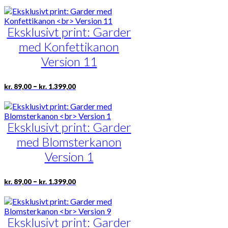
til
har
kr. 1.399,00
flere
varianter.
Eksklusivt print: Garder
Mulighederne
med Konfettikanon
kan
vælges
Version 11
på
varesiden
Prisinterval:
Dette
–
kr.
89,00
kr.
1.399,00
kr. 89,00
vare
til
har
kr. 1.399,00
flere
varianter.
Eksklusivt print: Garder
Mulighederne
med Blomsterkanon
kan
vælges
Version 1
på
varesiden
Prisinterval:
Dette
–
kr.
89,00
kr.
1.399,00
kr. 89,00
vare
til
har
kr. 1.399,00
flere
varianter.
Eksklusivt print: Garder
Mulighederne