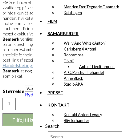
FSC-certificeret papir i en meget flot
Manden Der Tegnede Danmark
kvalitet og på kraftigt papir. Et specialprint
Køb bogen
printes kun ét ad gangen og skæres ud i
hånden, hvilket gør det muligt, at bestille et
FILM
motiv, som vi ikke har i vores faste
sortiment. Printets overflade fremstår
SAMARBEJDER
meget eksklusivt og farverne meget klare.
Bemærk
venligst at specialprint kun laves
Wally And Whiz x Antoni
på unik bestilling og derfor ikke kan
Carlsberg X Antoni
returneres/ombyttes. Husk at læse de
specielle forhold, der gør sig gældende ved
Roccamore
bestilling af specialprint under vores
Tivoli
Handelsbetingelser
.
Antoni Tivoli lampen
Bemærk
at nogle motiver måske findes
A. C. Perchs Thehandel
som plakat.
Anne Black
Studio AKA
Størrelse
PRESSE
Ryd
Eksklusivt
KONTAKT
print:
Chokoladefotografen
Kontakt Antoni Legacy
Version
Tilføj til kurv
Bliv forhandler
2
Search
antal