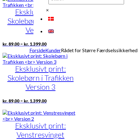
kr. 325,00
flere
×
Eksklusivt print:
varianter.
Mulighederne
Skolebørn i Trafikken
kan
vælges
Version 2
på
varesiden
Prisinterval:
Dette
–
kr.
89,00
kr.
1.399,00
kr. 89,00
vare
Forside
Kunder
Rådet for Større Færdselssikkerhed
til
har
kr. 1.399,00
flere
Eksklusivt print:
varianter.
Mulighederne
Skolebørn i Trafikken
kan
vælges
Version 3
på
varesiden
Prisinterval:
Dette
–
kr.
89,00
kr.
1.399,00
kr. 89,00
vare
til
har
kr. 1.399,00
flere
Eksklusivt print:
varianter.
Mulighederne
Venstresvinget
kan