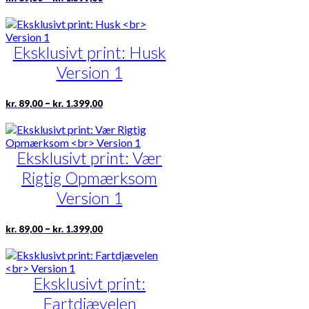
kr. 89,00
varesiden
vare
til
har
kr. 1.399,00
flere
Eksklusivt print: Husk
varianter.
Mulighederne
Version 1
kan
vælges
på
Prisinterval:
Dette
–
kr.
89,00
kr.
1.399,00
kr. 89,00
varesiden
vare
til
har
kr. 1.399,00
flere
Eksklusivt print: Vær
varianter.
Mulighederne
Rigtig Opmærksom
kan
vælges
Version 1
på
varesiden
Prisinterval:
Dette
–
kr.
89,00
kr.
1.399,00
kr. 89,00
vare
til
har
kr. 1.399,00
flere
Eksklusivt print:
varianter.
Mulighederne
Fartdjævelen
kan