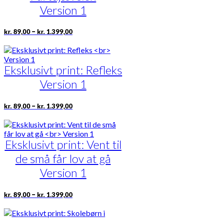
vælges
Version 1
på
varesiden
Prisinterval:
Dette
–
kr.
89,00
kr.
1.399,00
kr. 89,00
vare
til
har
kr. 1.399,00
flere
Eksklusivt print: Refleks
varianter.
Mulighederne
Version 1
kan
vælges
på
Prisinterval:
Dette
–
kr.
89,00
kr.
1.399,00
kr. 89,00
varesiden
vare
til
har
kr. 1.399,00
flere
Eksklusivt print: Vent til
varianter.
Mulighederne
de små får lov at gå
kan
vælges
Version 1
på
varesiden
Prisinterval:
Dette
–
kr.
89,00
kr.
1.399,00
kr. 89,00
vare
til
har
kr. 1.399,00