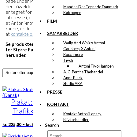
både under Produkter, Motiver og
den pågældende klient som motivet
Manden Der Tegnede Danmark
er tegnet for. Har du en speciel
Køb bogen
interesse i, eller yderligere viden om
FILM
et Antoni-motiv eller en Antoni-
kunde, er du mere end velkommen til
SAMARBEJDER
at
kontakte os
.
Wally And Whiz x Antoni
Se produkterne tilknyttet Rådet
Carlsberg X Antoni
for Større Færdselssikkerhed
Roccamore
herunder.
Tivoli
Antoni Tivoli lampen
A. C. Perchs Thehandel
Anne Black
Studio AKA
PRESSE
Plakat: Skolebørn i
KONTAKT
Trafikken (Dansk)
Kontakt Antoni Legacy
Bliv forhandler
Prisinterval:
Dette
–
kr.
225,00
kr.
325,00
Search
kr. 225,00
vare
til
har