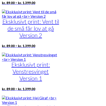
på
Prisinterval:
Dette
–
kr.
89,00
kr.
1.399,00
kr. 89,00
varesiden
vare
til
har
kr. 1.399,00
flere
Eksklusivt print: Vent til
varianter.
Mulighederne
de små får lov at gå
kan
vælges
Version 2
på
varesiden
Prisinterval:
Dette
–
kr.
89,00
kr.
1.399,00
kr. 89,00
vare
til
har
kr. 1.399,00
flere
Eksklusivt print:
varianter.
Mulighederne
Venstresvinget
kan
vælges
Version 1
på
varesiden
Prisinterval:
Dette
–
kr.
89,00
kr.
1.399,00
kr. 89,00
vare
til
har
kr. 1.399,00
flere