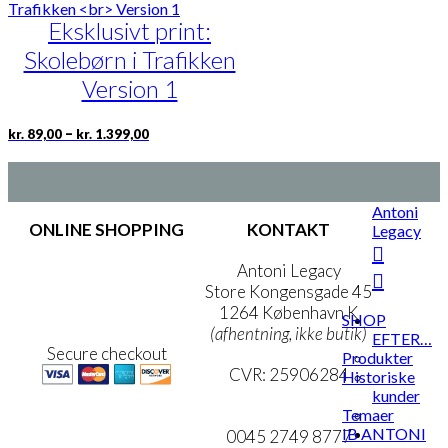
flere
Eksklusivt print:
varianter.
Mulighederne
Skolebørn i Trafikken
kan
vælges
Version 1
på
varesiden
Prisinterval:
Dette
–
kr.
89,00
kr.
1.399,00
kr. 89,00
vare
til
har
kr. 1.399,00
flere
varianter.
Antoni
Mulighederne
ONLINE SHOPPING
KONTAKT
Legacy
kan
vælges
Handelsbetingelser
Antoni Legacy
på
Persondatapolitik
Store Kongensgade 45
varesiden
Cookie- & Privatlivspolitik
1264 København K
SHOP
(afhentning, ikke butik)
EFTER…
Secure checkout
Produkter
CVR: 25906284
Historiske
kunder
mail@ibantoni.com
Temaer
MIN KONTO
IB ANTONI
0045 2749 8777
NYHEDSBREV