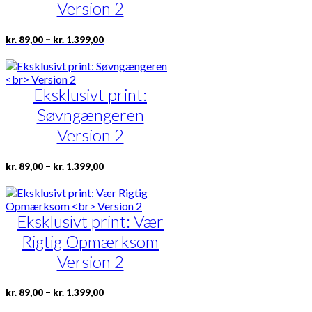
vælges
Version 2
på
varesiden
Prisinterval:
Dette
–
kr.
89,00
kr.
1.399,00
kr. 89,00
vare
til
har
kr. 1.399,00
flere
Eksklusivt print:
varianter.
Mulighederne
Søvngængeren
kan
vælges
Version 2
på
varesiden
Prisinterval:
Dette
–
kr.
89,00
kr.
1.399,00
kr. 89,00
vare
til
har
kr. 1.399,00
flere
Eksklusivt print: Vær
varianter.
Mulighederne
Rigtig Opmærksom
kan
vælges
Version 2
på
varesiden
Prisinterval:
Dette
–
kr.
89,00
kr.
1.399,00
kr. 89,00
vare