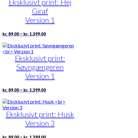
Eksklusivt print: Hej
varianter.
Mulighederne
Giraf
kan
vælges
Version 1
på
varesiden
Prisinterval:
Dette
–
kr.
89,00
kr.
1.399,00
kr. 89,00
vare
til
har
kr. 1.399,00
flere
Eksklusivt print:
varianter.
Mulighederne
Søvngængeren
kan
vælges
Version 1
på
varesiden
Prisinterval:
Dette
–
kr.
89,00
kr.
1.399,00
kr. 89,00
vare
til
har
kr. 1.399,00
flere
Eksklusivt print: Husk
varianter.
Mulighederne
Version 3
kan
vælges
på
Prisinterval:
Dette
–
kr.
89,00
kr.
1.399,00