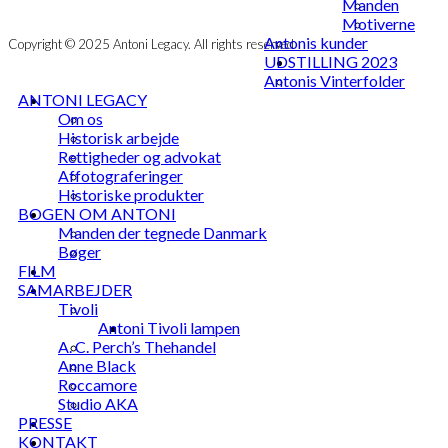
Manden
Motiverne
Antonis kunder
Copyright © 2025 Antoni Legacy. All rights reserved
UDSTILLING 2023
Antonis Vinterfolder
ANTONI LEGACY
Om os
Historisk arbejde
Rettigheder og advokat
Affotograferinger
Historiske produkter
BOGEN OM ANTONI
Manden der tegnede Danmark
Bøger
FILM
SAMARBEJDER
Tivoli
Antoni Tivoli lampen
A. C. Perch’s Thehandel
Anne Black
Roccamore
Studio AKA
PRESSE
KONTAKT