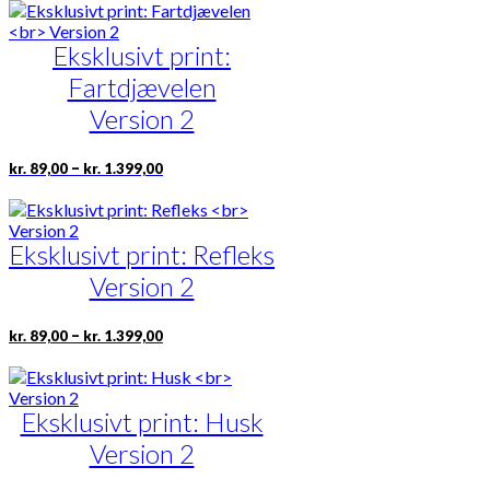
til
har
kr. 1.399,00
flere
Eksklusivt print:
varianter.
Mulighederne
Fartdjævelen
kan
vælges
Version 2
på
varesiden
Prisinterval:
Dette
–
kr.
89,00
kr.
1.399,00
kr. 89,00
vare
til
har
kr. 1.399,00
flere
Eksklusivt print: Refleks
varianter.
Mulighederne
Version 2
kan
vælges
på
Prisinterval:
Dette
–
kr.
89,00
kr.
1.399,00
kr. 89,00
varesiden
vare
til
har
kr. 1.399,00
flere
Eksklusivt print: Husk
varianter.
Mulighederne
Version 2
kan
vælges