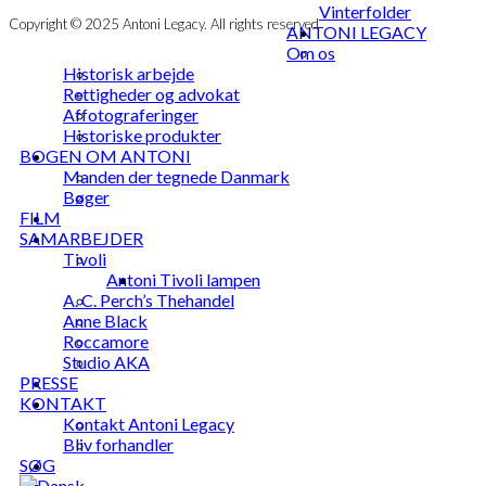
Vinterfolder
Copyright © 2025 Antoni Legacy. All rights reserved
ANTONI LEGACY
Om os
Historisk arbejde
Rettigheder og advokat
Affotograferinger
Historiske produkter
BOGEN OM ANTONI
Manden der tegnede Danmark
Bøger
FILM
SAMARBEJDER
Tivoli
Antoni Tivoli lampen
A. C. Perch’s Thehandel
Anne Black
Roccamore
Studio AKA
PRESSE
KONTAKT
Kontakt Antoni Legacy
Bliv forhandler
SØG