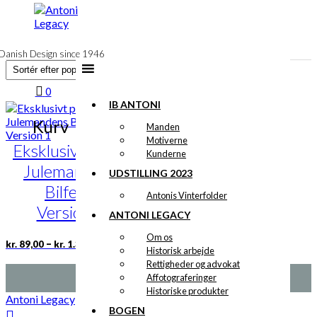
til
indhold
Danish Design since 1946
0
IB ANTONI
Kurv
Manden
Motiverne
Eksklusivt print:
Kunderne
Julemandens
UDSTILLING 2023
Bilferie
Antonis Vinterfolder
Version 1
ANTONI LEGACY
Om os
Prisinterval:
Dette
–
kr.
89,00
kr.
1.399,00
Historisk arbejde
kr. 89,00
vare
Rettigheder og advokat
til
har
kr. 1.399,00
Affotograferinger
flere
Historiske produkter
varianter.
Antoni Legacy
Mulighederne
BOGEN