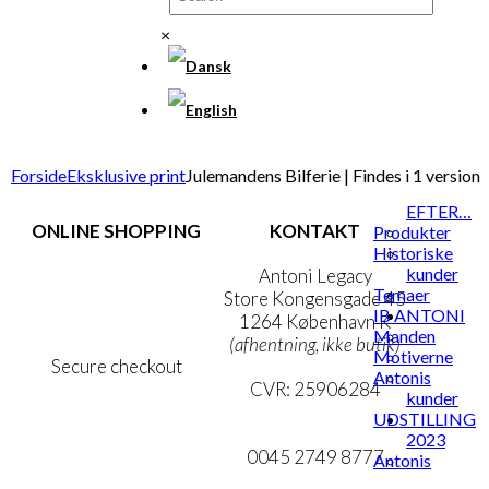
×
Forside
Eksklusive print
Julemandens Bilferie | Findes i 1 version
EFTER…
ONLINE SHOPPING
KONTAKT
Produkter
Historiske
kunder
Handelsbetingelser
Antoni Legacy
Temaer
Persondatapolitik
Store Kongensgade 45
IB ANTONI
Cookie- & Privatlivspolitik
1264 København K
Manden
(afhentning, ikke butik)
Motiverne
Secure checkout
Antonis
CVR: 25906284
kunder
UDSTILLING
MIN KONTO
mail@ibantoni.com
2023
NYHEDSBREV
0045 2749 8777
Antonis