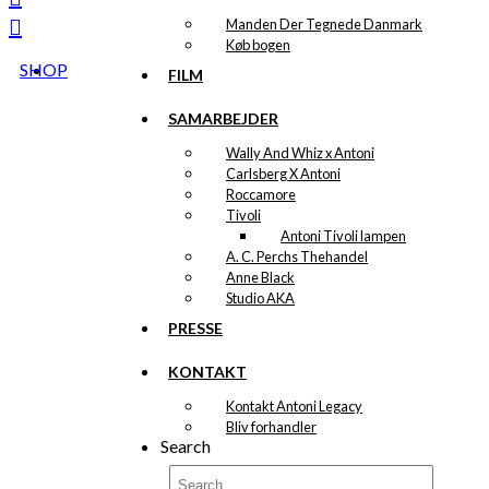
kan
Manden Der Tegnede Danmark
vælges
Køb bogen
på
SHOP
varesiden
FILM
SAMARBEJDER
Wally And Whiz x Antoni
Carlsberg X Antoni
Roccamore
Tivoli
Antoni Tivoli lampen
A. C. Perchs Thehandel
Anne Black
Studio AKA
PRESSE
KONTAKT
Kontakt Antoni Legacy
Bliv forhandler
Search