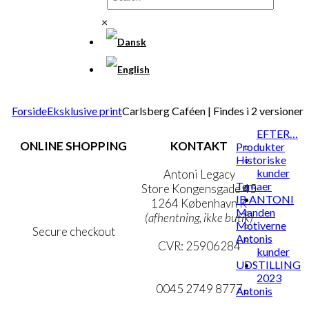
×
Forside
Eksklusive print
Carlsberg Caféen | Findes i 2 versioner
EFTER…
ONLINE SHOPPING
KONTAKT
Produkter
Historiske
kunder
Handelsbetingelser
Antoni Legacy
Temaer
Persondatapolitik
Store Kongensgade 45
IB ANTONI
Cookie- & Privatlivspolitik
1264 København K
Manden
(afhentning, ikke butik)
Motiverne
Secure checkout
Antonis
CVR: 25906284
kunder
UDSTILLING
MIN KONTO
mail@ibantoni.com
2023
NYHEDSBREV
0045 2749 8777
Antonis