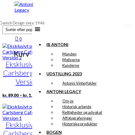
til
indhold
Danish Design since 1946
0
IB ANTONI
Kurv
Manden
Motiverne
Eksklusivt print:
Kunderne
Carlsberg Caféen
UDSTILLING 2023
Version 2
Antonis Vinterfolder
ANTONI LEGACY
Prisinterval:
Dette
–
kr.
89,00
kr.
1.399,00
kr. 89,00
vare
Om os
til
har
Historisk arbejde
kr. 1.399,00
flere
Rettigheder og advokat
varianter.
Affotograferinger
Eksklusivt print:
Mulighederne
Historiske produkter
kan
Carlsberg Caféen
BOGEN
vælges