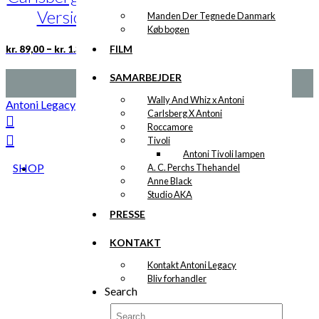
på
Version 1
Manden Der Tegnede Danmark
varesiden
Køb bogen
Prisinterval:
Dette
–
FILM
kr.
89,00
kr.
1.399,00
kr. 89,00
vare
til
har
SAMARBEJDER
kr. 1.399,00
flere
Wally And Whiz x Antoni
varianter.
Antoni Legacy
Carlsberg X Antoni
Mulighederne
Roccamore
kan
Tivoli
vælges
Antoni Tivoli lampen
på
SHOP
A. C. Perchs Thehandel
varesiden
Anne Black
Studio AKA
PRESSE
KONTAKT
Kontakt Antoni Legacy
Bliv forhandler
Search