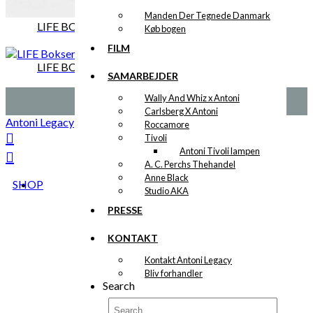
Manden Der Tegnede Danmark
LIFE BOKSEREN | VERSION 2
Køb bogen
FILM
LIFE BOKSEREN | VERSION 3
SAMARBEJDER
Wally And Whiz x Antoni
Carlsberg X Antoni
Antoni Legacy
Roccamore
Tivoli
Antoni Tivoli lampen
A. C. Perchs Thehandel
Anne Black
SHOP
Studio AKA
PRESSE
KONTAKT
Kontakt Antoni Legacy
Bliv forhandler
Search