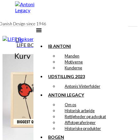
til
indhold
Danish Design since 1946
0
LIFE BOKSEREN | VERSION 1
IB ANTONI
Kurv
Manden
Motiverne
Kunderne
UDSTILLING 2023
Antonis Vinterfolder
ANTONI LEGACY
Om os
Historisk arbejde
Rettigheder og advokat
Affotograferinger
Historiske produkter
BOGEN