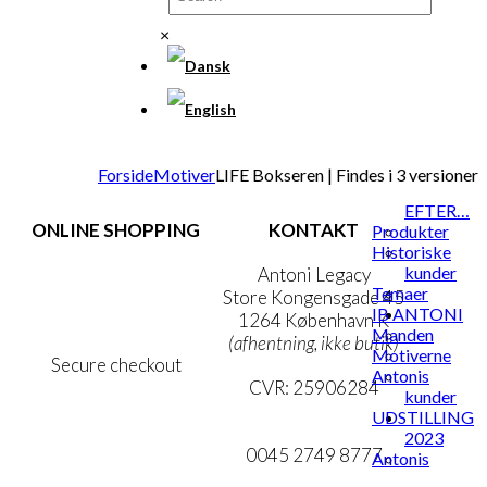
×
Forside
Motiver
LIFE Bokseren | Findes i 3 versioner
EFTER…
ONLINE SHOPPING
KONTAKT
Produkter
Historiske
kunder
Handelsbetingelser
Antoni Legacy
Temaer
Persondatapolitik
Store Kongensgade 45
IB ANTONI
Cookie- & Privatlivspolitik
1264 København K
Manden
(afhentning, ikke butik)
Motiverne
Secure checkout
Antonis
CVR: 25906284
kunder
UDSTILLING
MIN KONTO
mail@ibantoni.com
2023
NYHEDSBREV
0045 2749 8777
Antonis