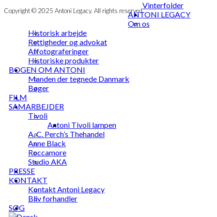
Vinterfolder
Copyright © 2025 Antoni Legacy. All rights reserved
ANTONI LEGACY
Om os
Historisk arbejde
Rettigheder og advokat
Affotograferinger
Historiske produkter
BOGEN OM ANTONI
Manden der tegnede Danmark
Bøger
FILM
SAMARBEJDER
Tivoli
Antoni Tivoli lampen
A. C. Perch’s Thehandel
Anne Black
Roccamore
Studio AKA
PRESSE
KONTAKT
Kontakt Antoni Legacy
Bliv forhandler
SØG