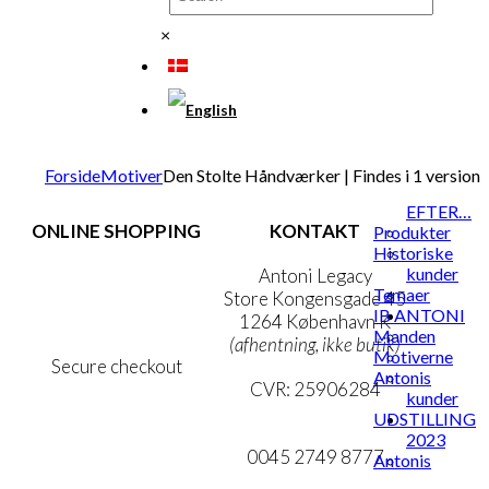
×
Forside
Motiver
Den Stolte Håndværker | Findes i 1 version
EFTER…
ONLINE SHOPPING
KONTAKT
Produkter
Historiske
kunder
Handelsbetingelser
Antoni Legacy
Temaer
Persondatapolitik
Store Kongensgade 45
IB ANTONI
Cookie- & Privatlivspolitik
1264 København K
Manden
(afhentning, ikke butik)
Motiverne
Secure checkout
Antonis
CVR: 25906284
kunder
UDSTILLING
MIN KONTO
mail@ibantoni.com
2023
NYHEDSBREV
0045 2749 8777
Antonis