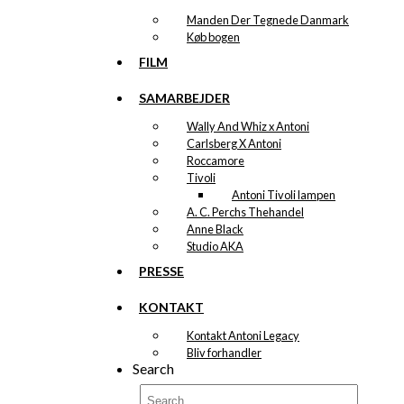
Manden Der Tegnede Danmark
Køb bogen
FILM
SAMARBEJDER
Wally And Whiz x Antoni
Carlsberg X Antoni
Roccamore
Tivoli
Antoni Tivoli lampen
A. C. Perchs Thehandel
Anne Black
Studio AKA
PRESSE
KONTAKT
Kontakt Antoni Legacy
Bliv forhandler
Search