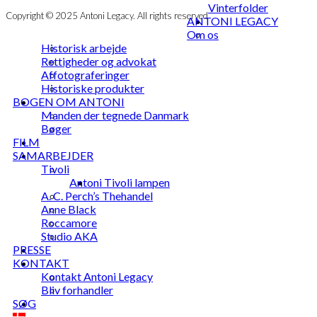
Vinterfolder
Copyright © 2025 Antoni Legacy. All rights reserved
ANTONI LEGACY
Om os
Historisk arbejde
Rettigheder og advokat
Affotograferinger
Historiske produkter
BOGEN OM ANTONI
Manden der tegnede Danmark
Bøger
FILM
SAMARBEJDER
Tivoli
Antoni Tivoli lampen
A. C. Perch’s Thehandel
Anne Black
Roccamore
Studio AKA
PRESSE
KONTAKT
Kontakt Antoni Legacy
Bliv forhandler
SØG