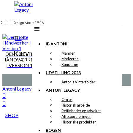
til
indhold
Danish Design since 1946
0
IB ANTONI
Kurv
Manden
DEN STOLTE
Motiverne
HÅNDVÆRKER
Kunderne
| VERSION 1
UDSTILLING 2023
Antonis Vinterfolder
Antoni Legacy
ANTONI LEGACY
Om os
Historisk arbejde
Rettigheder og advokat
SHOP
Affotograferinger
Historiske produkter
BOGEN