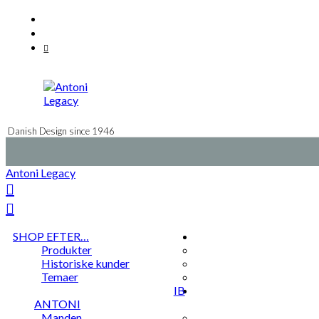
Videre
Facebook
til
Instagram
indhold
Mail
Danish Design since 1946
Antoni Legacy
SHOP EFTER…
Produkter
Historiske kunder
Temaer
IB
ANTONI
Manden