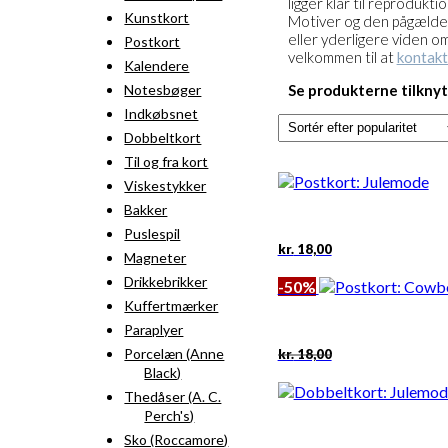
ligger klar til reprodukti
Kunstkort
Motiver og den pågældend
eller yderligere viden o
Postkort
velkommen til at
kontakt
Kalendere
Notesbøger
Se produkterne tilkny
Indkøbsnet
Dobbeltkort
Til og fra kort
Viskestykker
Bakker
Puslespil
kr.
18,00
Magneter
Drikkebrikker
-50%
Kuffertmærker
Paraplyer
Den
Den
Porcelæn (Anne
kr.
18,00
oprindelige
aktuelle
Black)
pris
pris
Thedåser (A. C.
var:
er:
Perch's)
kr. 18,00.
kr. 9,00.
Sko (Roccamore)