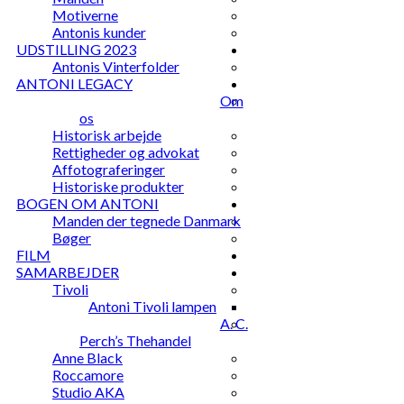
Motiverne
Antonis kunder
UDSTILLING 2023
Antonis Vinterfolder
ANTONI LEGACY
Om
os
Historisk arbejde
Rettigheder og advokat
Affotograferinger
Historiske produkter
BOGEN OM ANTONI
Manden der tegnede Danmark
Bøger
FILM
SAMARBEJDER
Tivoli
Antoni Tivoli lampen
A. C.
Perch’s Thehandel
Anne Black
Roccamore
Studio AKA