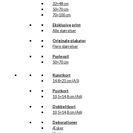
32×48 cm
50×70 cm
70×100 cm
Eksklusive print
Alle størrelser
Originale plakater
Flere størrelser
Puslespil
50×70 cm
Kunstkort
14,8×21 cm (A5)
Postkort
10,5×14,8 cm (A6)
Dobbeltkort
10,5×14,8 cm (A6)
Dekorationer
Æsker