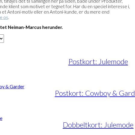
on, tilføjes det til samlingen her på siden, både under Produkter,
e klient som motivet er tegnet for. Har du en speciel interesse i,
m et Antoni-motiv eller en Antoni-kunde, er du mere end
e os
.
ttet Neiman-Marcus herunder.
Postkort: Julemode
Postkort: Cowboy & Gard
Dobbeltkort: Julemode