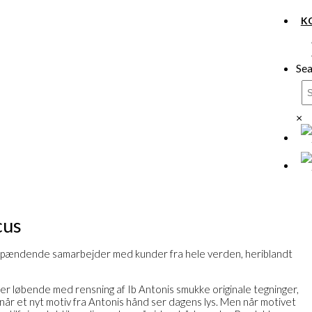
K
Sea
×
cus
spændende samarbejder med kunder fra hele verden, heriblandt
er løbende med rensning af Ib Antonis smukke originale tegninger,
rnår et nyt motiv fra Antonis hånd ser dagens lys. Men når motivet