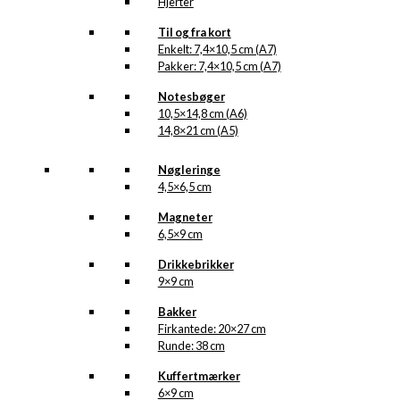
Hjerter
Til og fra kort
Enkelt: 7,4×10,5 cm (A7)
Pakker: 7,4×10,5 cm (A7)
Notesbøger
10,5×14,8 cm (A6)
14,8×21 cm (A5)
Nøgleringe
4,5×6,5 cm
Magneter
6,5×9 cm
Drikkebrikker
9×9 cm
Bakker
Firkantede: 20×27 cm
Runde: 38 cm
Kuffertmærker
6×9 cm