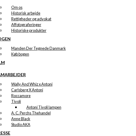
Om os
Historisk arbejde
Rettigheder og advokat
Affotograferinger
Historiske produkter
OGEN
Manden Der Tegnede Danmark
Køb bogen
LM
AMARBEJDER
Wally And Whiz x Antoni
Carlsberg X Antoni
Roccamore
Tivoli
Antoni Tivoli lampen
A. C. Perchs Thehandel
Anne Black
Studio AKA
RESSE