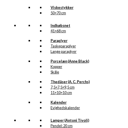
Viskestykker
50×70 cm
Indkøbsnet
41×68 cm
Paraplyer
Taskeparaplyer
Lange paraplyer
Porcelæn (Anne Black)
Kopper
Skåle
Thedåser (A. C. Perchs)
7,5×7,5×9,5 cm
11×10×10 cm
Kalender
Evighedskalender
Lamper (Antoni Tivoli)
Pendel: 20 cm