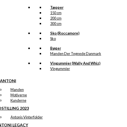
Tæpper
150 cm
200 cm
300 cm
Sko (Roccamore)
Sko
Bøger
Manden Der Tegnede Danmark
Vingummier (Wally And Whiz)
Vingummier
 ANTONI
Manden
Motiverne
Kunderne
STILLING 2023
Antonis Vinterfolder
NTONI LEGACY