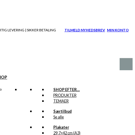
TIG LEVERING | SIKKER BETALING
TILMELD NYHEDSBREV
MIN KONTO
HOP
SHOP EFTER…
PRODUKTER
TEMAER
Særtilbud
Se alle
Plakater
29,7×42 cm (A3)