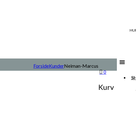
HUR
Forside
Kunder
Neiman-Marcus
0
S
Kurv