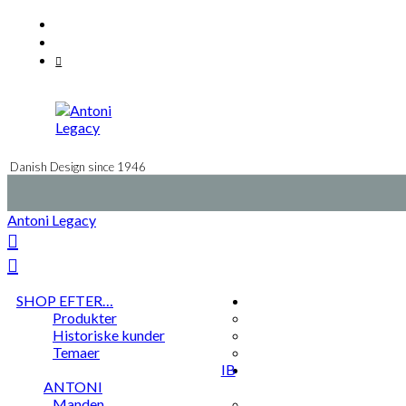
Videre
Facebook
til
Instagram
indhold
Mail
Danish Design since 1946
Antoni Legacy
SHOP EFTER…
Produkter
Historiske kunder
Temaer
IB
ANTONI
Manden