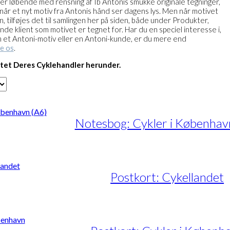
er løbende med rensning af Ib Antonis smukke originale tegninger,
rnår et nyt motiv fra Antonis hånd ser dagens lys. Men når motivet
on, tilføjes det til samlingen her på siden, både under Produkter,
e klient som motivet er tegnet for. Har du en speciel interesse i,
m et Antoni-motiv eller en Antoni-kunde, er du mere end
e os
.
ttet Deres Cyklehandler herunder.
Notesbog: Cykler i Københav
Postkort: Cykellandet