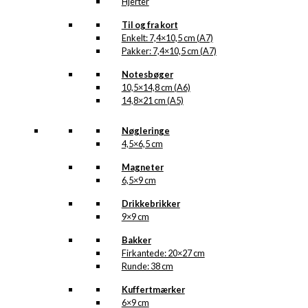
Hjerter
Til og fra kort
Enkelt: 7,4×10,5 cm (A7)
Pakker: 7,4×10,5 cm (A7)
Notesbøger
10,5×14,8 cm (A6)
14,8×21 cm (A5)
Nøgleringe
4,5×6,5 cm
Magneter
6,5×9 cm
Drikkebrikker
9×9 cm
Bakker
Firkantede: 20×27 cm
Runde: 38 cm
Kuffertmærker
6×9 cm