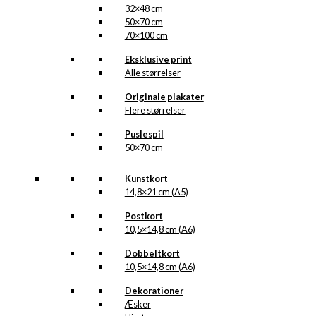
32×48 cm
50×70 cm
70×100 cm
Eksklusive print
Alle størrelser
Originale plakater
Flere størrelser
Puslespil
50×70 cm
Kunstkort
14,8×21 cm (A5)
Postkort
10,5×14,8 cm (A6)
Dobbeltkort
10,5×14,8 cm (A6)
Dekorationer
Æsker