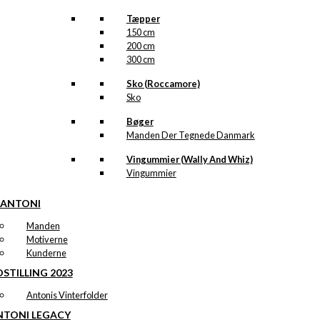
Tæpper
150 cm
200 cm
300 cm
Sko (Roccamore)
Sko
Bøger
Manden Der Tegnede Danmark
Vingummier (Wally And Whiz)
Vingummier
 ANTONI
Manden
Motiverne
Kunderne
STILLING 2023
Antonis Vinterfolder
NTONI LEGACY