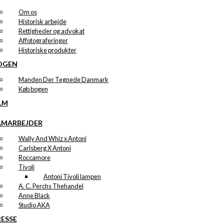
Om os
Historisk arbejde
Rettigheder og advokat
Affotograferinger
Historiske produkter
OGEN
Manden Der Tegnede Danmark
Køb bogen
LM
AMARBEJDER
Wally And Whiz x Antoni
Carlsberg X Antoni
Roccamore
Tivoli
Antoni Tivoli lampen
A. C. Perchs Thehandel
Anne Black
Studio AKA
RESSE