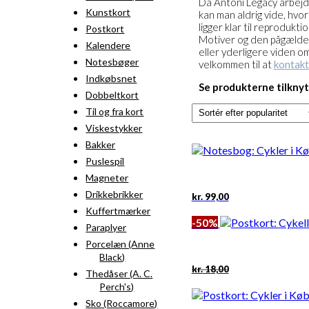
Da Antoni Legacy arbejd
Kunstkort
kan man aldrig vide, hvo
ligger klar til reprodukti
Postkort
Motiver og den pågældend
Kalendere
eller yderligere viden o
Notesbøger
velkommen til at
kontakt
Indkøbsnet
Se produkterne tilkny
Dobbeltkort
Til og fra kort
Viskestykker
Bakker
Puslespil
Magneter
Drikkebrikker
kr.
99,00
Kuffertmærker
-50%
Paraplyer
Porcelæn (Anne
Black)
Den
Den
kr.
18,00
Thedåser (A. C.
oprindelige
aktuelle
Perch's)
pris
pris
var:
er:
Sko (Roccamore)