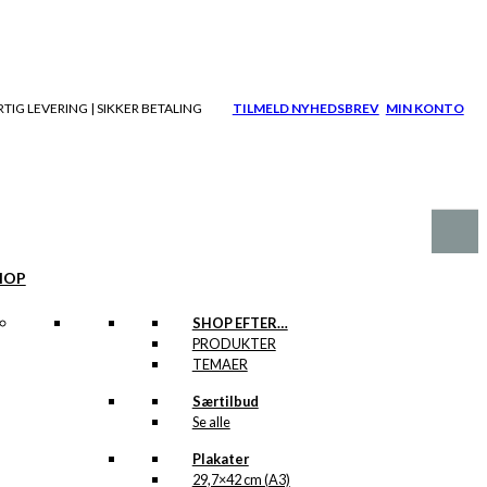
TIG LEVERING | SIKKER BETALING
TILMELD NYHEDSBREV
MIN KONTO
HOP
SHOP EFTER…
PRODUKTER
TEMAER
Særtilbud
Se alle
Plakater
29,7×42 cm (A3)