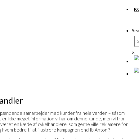
K
Sea
×
andler
spændende samarbejder med kunder fra hele verden – såsom
 er ikke meget information vi har om denne kunde, men vi tror
været en kæde af cykelhandlere, som gerne ville reklamere for
 hvem bedre til at illustrere kampagnen end Ib Antoni?