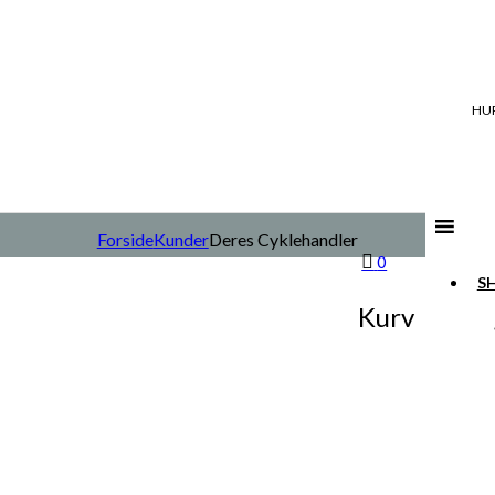
HUR
Forside
Kunder
Deres Cyklehandler
0
S
Kurv