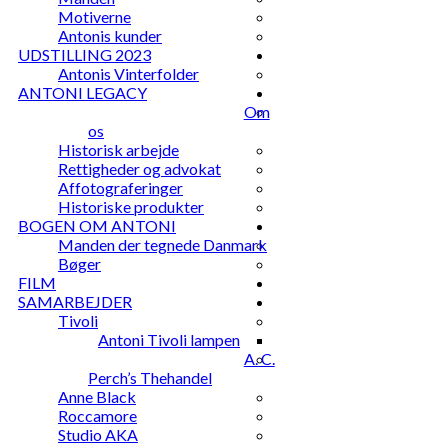
Motiverne
Antonis kunder
UDSTILLING 2023
Antonis Vinterfolder
ANTONI LEGACY
Om
os
Historisk arbejde
Rettigheder og advokat
Affotograferinger
Historiske produkter
BOGEN OM ANTONI
Manden der tegnede Danmark
Bøger
FILM
SAMARBEJDER
Tivoli
Antoni Tivoli lampen
A. C.
Perch’s Thehandel
Anne Black
Roccamore
Studio AKA