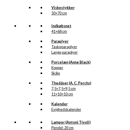
Viskestykker
50×70 cm
Indkøbsnet
41×68 cm
Paraplyer
Taskeparaplyer
Lange paraplyer
Porcelæn (Anne Black)
Kopper
Skåle
Thedåser (A. C. Perchs)
7,5×7,5×9,5 cm
11×10×10 cm
Kalender
Evighedskalender
Lamper (Antoni Tivoli)
Pendel: 20 cm