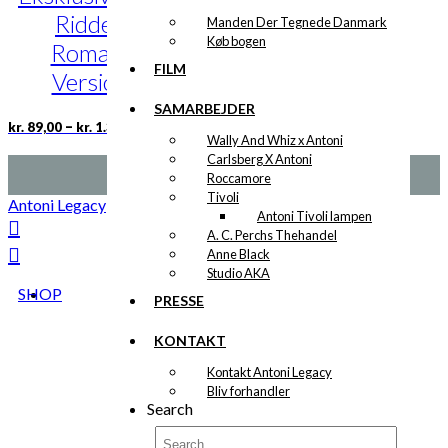
kan
Ridder &
Manden Der Tegnede Danmark
vælges
Køb bogen
på
Romantik
varesiden
FILM
Version 1
SAMARBEJDER
Prisinterval:
Dette
–
kr.
89,00
kr.
1.399,00
kr. 89,00
Wally And Whiz x Antoni
vare
til
Carlsberg X Antoni
har
kr. 1.399,00
Roccamore
flere
Tivoli
varianter.
Antoni Legacy
Antoni Tivoli lampen
Mulighederne
A. C. Perchs Thehandel
kan
Anne Black
vælges
Studio AKA
på
SHOP
varesiden
PRESSE
KONTAKT
Kontakt Antoni Legacy
Bliv forhandler
Search