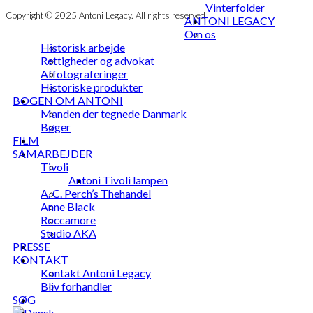
Vinterfolder
Copyright © 2025 Antoni Legacy. All rights reserved
ANTONI LEGACY
Om os
Historisk arbejde
Rettigheder og advokat
Affotograferinger
Historiske produkter
BOGEN OM ANTONI
Manden der tegnede Danmark
Bøger
FILM
SAMARBEJDER
Tivoli
Antoni Tivoli lampen
A. C. Perch’s Thehandel
Anne Black
Roccamore
Studio AKA
PRESSE
KONTAKT
Kontakt Antoni Legacy
Bliv forhandler
SØG