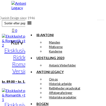
til
indhold
Danish Design since 1946
0
IB ANTONI
Kurv
Manden
Motiverne
Eksklusivt print:
Kunderne
Ridder &
UDSTILLING 2023
Romantik
Antonis Vinterfolder
Version 2
ANTONI LEGACY
Om os
Prisinterval:
Dette
–
kr.
89,00
kr.
1.399,00
Historisk arbejde
kr. 89,00
vare
Rettigheder og advokat
til
har
kr. 1.399,00
Affotograferinger
flere
Historiske produkter
varianter.
Eksklusivt print:
Mulighederne
BOGEN