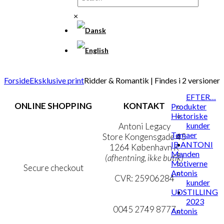
×
Forside
Eksklusive print
Ridder & Romantik | Findes i 2 versioner
EFTER…
ONLINE SHOPPING
KONTAKT
Produkter
Historiske
kunder
Handelsbetingelser
Antoni Legacy
Temaer
Persondatapolitik
Store Kongensgade 45
IB ANTONI
Cookie- & Privatlivspolitik
1264 København K
Manden
(afhentning, ikke butik)
Motiverne
Secure checkout
Antonis
CVR: 25906284
kunder
UDSTILLING
MIN KONTO
mail@ibantoni.com
2023
NYHEDSBREV
0045 2749 8777
Antonis