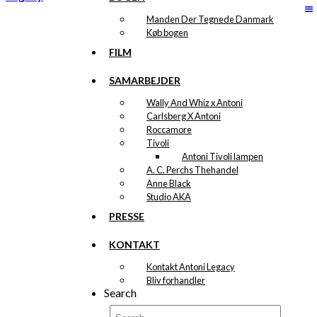
kan
vælges
Manden Der Tegnede Danmark
på
Køb bogen
varesiden
FILM
SAMARBEJDER
Wally And Whiz x Antoni
Carlsberg X Antoni
Roccamore
Tivoli
Antoni Tivoli lampen
A. C. Perchs Thehandel
Anne Black
Studio AKA
PRESSE
KONTAKT
Kontakt Antoni Legacy
Bliv forhandler
Search