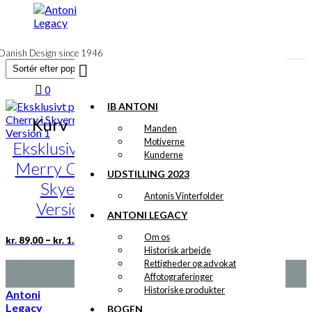
til
indhold
Danish Design since 1946
0
IB ANTONI
Kurv
Manden
Motiverne
Eksklusivt print:
Kunderne
Merry Cherry i
UDSTILLING 2023
Skyerne
Antonis Vinterfolder
Version 1
ANTONI LEGACY
Om os
Prisinterval:
Dette
–
kr.
89,00
kr.
1.399,00
kr. 89,00
Historisk arbejde
vare
til
Rettigheder og advokat
har
kr. 1.399,00
Affotograferinger
flere
Historiske produkter
varianter.
Antoni
Mulighederne
Legacy
BOGEN