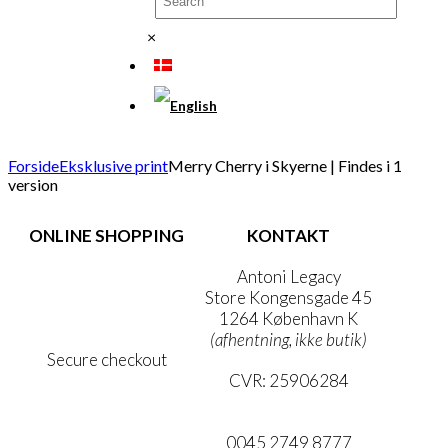
×
Forside
Eksklusive print
Merry Cherry i Skyerne | Findes i 1
version
ONLINE SHOPPING
KONTAKT
Handelsbetingelser
Antoni Legacy
Persondatapolitik
Store Kongensgade 45
Cookie- & Privatlivspolitik
1264 København K
(afhentning, ikke butik)
Secure checkout
CVR: 25906284
MIN KONTO
mail@ibantoni.com
NYHEDSBREV
0045 2749 8777