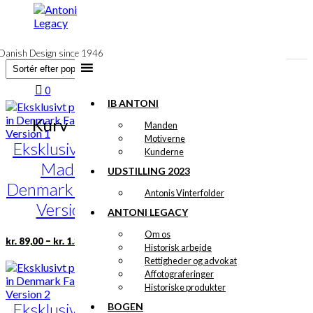
til
indhold
Danish Design since 1946
0
IB ANTONI
Kurv
Manden
Motiverne
Eksklusivt print:
Kunderne
Made in
UDSTILLING 2023
Denmark Fashion
Antonis Vinterfolder
Version 1
ANTONI LEGACY
Om os
Prisinterval:
Dette
–
kr.
89,00
kr.
1.399,00
Historisk arbejde
kr. 89,00
vare
Rettigheder og advokat
til
har
kr. 1.399,00
Affotograferinger
flere
Historiske produkter
varianter.
Eksklusivt print:
Mulighederne
BOGEN