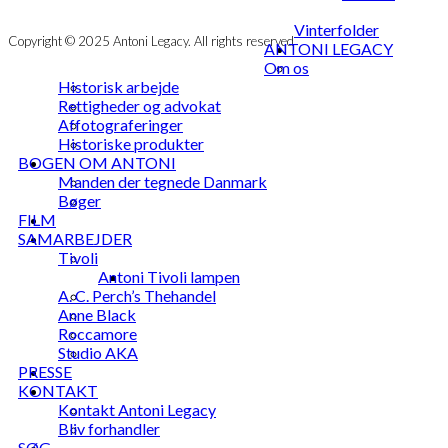
Vinterfolder
Copyright © 2025 Antoni Legacy. All rights reserved
ANTONI LEGACY
Om os
Historisk arbejde
Rettigheder og advokat
Affotograferinger
Historiske produkter
BOGEN OM ANTONI
Manden der tegnede Danmark
Bøger
FILM
SAMARBEJDER
Tivoli
Antoni Tivoli lampen
A. C. Perch’s Thehandel
Anne Black
Roccamore
Studio AKA
PRESSE
KONTAKT
Kontakt Antoni Legacy
Bliv forhandler
SØG