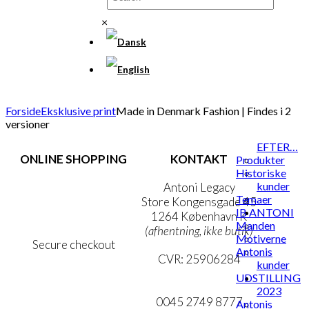
×
Forside
Eksklusive print
Made in Denmark Fashion | Findes i 2
versioner
EFTER…
ONLINE SHOPPING
KONTAKT
Produkter
Historiske
kunder
Handelsbetingelser
Antoni Legacy
Temaer
Persondatapolitik
Store Kongensgade 45
IB ANTONI
Cookie- & Privatlivspolitik
1264 København K
Manden
(afhentning, ikke butik)
Motiverne
Secure checkout
Antonis
CVR: 25906284
kunder
UDSTILLING
MIN KONTO
mail@ibantoni.com
2023
NYHEDSBREV
0045 2749 8777
Antonis