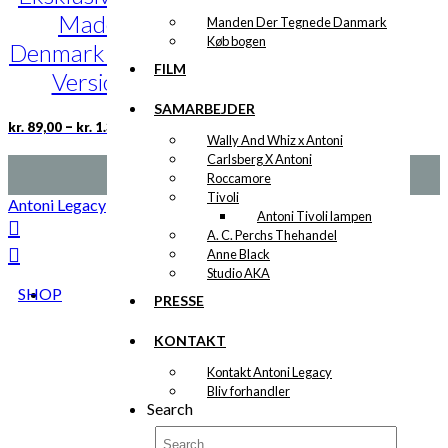
kan
Made in
Manden Der Tegnede Danmark
vælges
Køb bogen
på
Denmark Fashion
varesiden
FILM
Version 2
SAMARBEJDER
Prisinterval:
Dette
–
kr.
89,00
kr.
1.399,00
kr. 89,00
Wally And Whiz x Antoni
vare
til
Carlsberg X Antoni
har
kr. 1.399,00
Roccamore
flere
Tivoli
varianter.
Antoni Legacy
Antoni Tivoli lampen
Mulighederne
A. C. Perchs Thehandel
kan
Anne Black
vælges
Studio AKA
på
SHOP
varesiden
PRESSE
KONTAKT
Kontakt Antoni Legacy
Bliv forhandler
Search