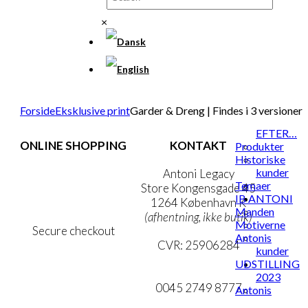
×
Forside
Eksklusive print
Garder & Dreng | Findes i 3 versioner
EFTER…
ONLINE SHOPPING
KONTAKT
Produkter
Historiske
kunder
Handelsbetingelser
Antoni Legacy
Temaer
Persondatapolitik
Store Kongensgade 45
IB ANTONI
Cookie- & Privatlivspolitik
1264 København K
Manden
(afhentning, ikke butik)
Motiverne
Secure checkout
Antonis
CVR: 25906284
kunder
UDSTILLING
MIN KONTO
mail@ibantoni.com
2023
NYHEDSBREV
0045 2749 8777
Antonis