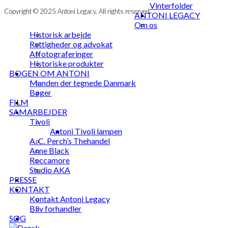
Vinterfolder
Copyright © 2025 Antoni Legacy. All rights reserved
ANTONI LEGACY
Om os
Historisk arbejde
Rettigheder og advokat
Affotograferinger
Historiske produkter
BOGEN OM ANTONI
Manden der tegnede Danmark
Bøger
FILM
SAMARBEJDER
Tivoli
Antoni Tivoli lampen
A. C. Perch’s Thehandel
Anne Black
Roccamore
Studio AKA
PRESSE
KONTAKT
Kontakt Antoni Legacy
Bliv forhandler
SØG