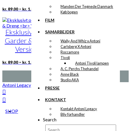
varesiden
Manden Der Tegnede Danmark
Prisinterval:
Dette
–
kr.
89,00
kr.
1.399,00
Køb bogen
kr. 89,00
vare
til
har
FILM
kr. 1.399,00
flere
Eksklusivt print:
varianter.
SAMARBEJDER
Mulighederne
Garder & Dreng
Wally And Whiz x Antoni
kan
Carlsberg X Antoni
vælges
Version 3
Roccamore
på
Tivoli
varesiden
Prisinterval:
Dette
–
kr.
89,00
kr.
1.399,00
Antoni Tivoli lampen
kr. 89,00
vare
A. C. Perchs Thehandel
til
har
Anne Black
kr. 1.399,00
flere
Studio AKA
varianter.
Antoni Legacy
PRESSE
Mulighederne
kan
KONTAKT
vælges
på
Kontakt Antoni Legacy
SHOP
varesiden
Bliv forhandler
Search