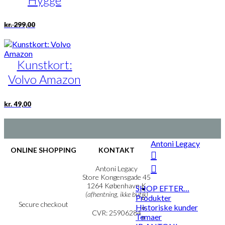
Den
Den
kr.
299,00
oprindelige
aktuelle
pris
pris
var:
er:
kr. 299,00.
kr. 150,00.
Kunstkort:
Volvo Amazon
kr.
49,00
Antoni Legacy
ONLINE SHOPPING
KONTAKT
Handelsbetingelser
Antoni Legacy
Persondatapolitik
Store Kongensgade 45
Cookie- & Privatlivspolitik
1264 København K
SHOP EFTER…
(afhentning, ikke butik)
Produkter
Secure checkout
Historiske kunder
CVR: 25906284
Temaer