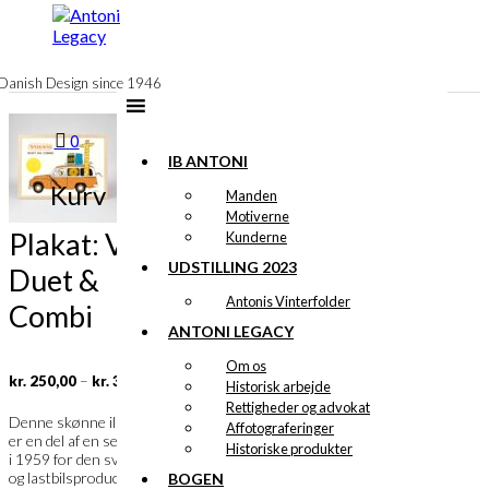
til
indhold
Danish Design since 1946
0
IB ANTONI
Kurv
Manden
Motiverne
Plakat: Volvo
Kunderne
UDSTILLING 2023
Duet &
Antonis Vinterfolder
Combi
ANTONI LEGACY
Om os
Prisinterval:
–
kr.
250,00
kr.
395,00
Historisk arbejde
kr. 250,00
Rettigheder og advokat
til
Denne skønne illustration
Affotograferinger
kr. 395,00
er en del af en serie tegnet
Historiske produkter
i 1959 for den svenske bil-
og lastbilsproducent,
BOGEN