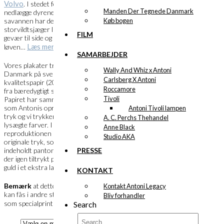
Volvo
. I stedet for at
Manden Der Tegnede Danmark
nedlægge dyrene på
Køb bogen
savannen har denne
storvildtsjæger lagt sit
FILM
gevær til side og inviteret
Læs mere.
løven…
SAMARBEJDER
Vores plakater trykkes i
Wally And Whiz x Antoni
Danmark på svensk
Carlsberg X Antoni
kvalitetspapir (200 gram)
Roccamore
fra bæredygtigt skovbrug.
Tivoli
Papiret har samme nuance
som Antonis oprindelige
Antoni Tivoli lampen
tryk og vi trykker med
A. C. Perchs Thehandel
lysægte farver. I
Anne Black
reproduktionen af de
Studio AKA
originale tryk, som
PRESSE
indeholdt pantone guld, er
der igen tiltrykt pantone
guld i et ekstra lag.
KONTAKT
Bemærk
at dette motiv
Kontakt Antoni Legacy
kan fås i andre størrelser
Bliv forhandler
HER
som specialprint
.
Search