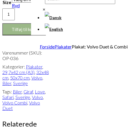
Size
Ryd
×
Plakat:
Volvo
Duet
&
Tilføj til kurv
Combi
antal
Forside
Plakater
Plakat: Volvo Duet & Combi
Varenummer (SKU):
OP-036
Kategorier:
Plakater
,
29,7x42 cm (A3)
,
32x48
cm
,
50x70 cm
,
Volvo
,
Biler
,
Sverige
Tags:
Biler
,
Giraf
,
Love
,
Safari
,
Sverige
,
Volvo
,
Volvo Combi
,
Volvo
Duet
Relaterede