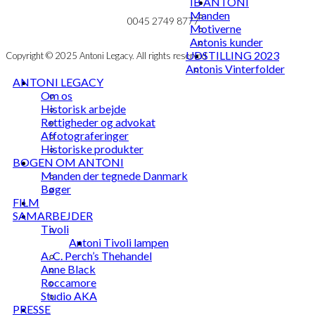
IB ANTONI
MIN KONTO
mail@ibantoni.com
Manden
NYHEDSBREV
0045 2749 8777
Motiverne
Antonis kunder
UDSTILLING 2023
Copyright © 2025 Antoni Legacy. All rights reserved
Antonis Vinterfolder
ANTONI LEGACY
Om os
Historisk arbejde
Rettigheder og advokat
Affotograferinger
Historiske produkter
BOGEN OM ANTONI
Manden der tegnede Danmark
Bøger
FILM
SAMARBEJDER
Tivoli
Antoni Tivoli lampen
A. C. Perch’s Thehandel
Anne Black
Roccamore
Studio AKA
PRESSE