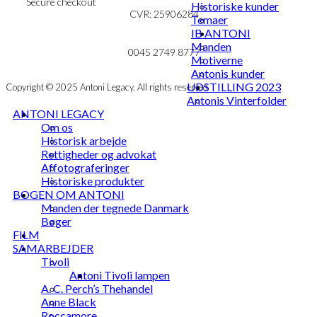
Secure checkout
Historiske kunder
CVR: 25906284
Temaer
IB ANTONI
MIN KONTO
mail@ibantoni.com
Manden
NYHEDSBREV
0045 2749 8777
Motiverne
Antonis kunder
UDSTILLING 2023
Copyright © 2025 Antoni Legacy. All rights reserved
Antonis Vinterfolder
ANTONI LEGACY
Om os
Historisk arbejde
Rettigheder og advokat
Affotograferinger
Historiske produkter
BOGEN OM ANTONI
Manden der tegnede Danmark
Bøger
FILM
SAMARBEJDER
Tivoli
Antoni Tivoli lampen
A. C. Perch’s Thehandel
Anne Black
Roccamore