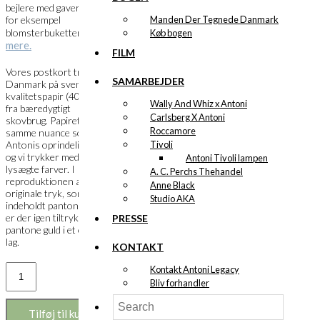
bejlere med gaver, som
Manden Der Tegnede Danmark
for eksempel
Læs
blomsterbuketter…
Køb bogen
mere.
FILM
Vores postkort trykkes i
SAMARBEJDER
Danmark på svensk
kvalitetspapir (400 gram)
Wally And Whiz x Antoni
fra bæredygtigt
Carlsberg X Antoni
skovbrug. Papiret har
Roccamore
samme nuance som
Tivoli
Antonis oprindelige tryk
og vi trykker med
Antoni Tivoli lampen
lysægte farver. I
A. C. Perchs Thehandel
reproduktionen af de
Anne Black
originale tryk, som
Studio AKA
indeholdt pantone guld,
er der igen tiltrykt
PRESSE
pantone guld i et ekstra
lag.
KONTAKT
Postkort:
Kontakt Antoni Legacy
Kawo
Bliv forhandler
Kurtisering
antal
Tilføj til kurv