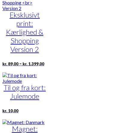
Eksklusivt
print:
Kærlighed &
Shopping
Version 2
Prisinterval:
Dette
–
kr.
89,00
kr.
1.399,00
kr. 89,00
vare
til
har
kr. 1.399,00
flere
varianter.
Til og fra kort:
Mulighederne
Julemode
kan
vælges
på
kr.
10,00
varesiden
Magnet: