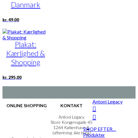
Danmark
kr.
49,00
Plakat:
Kærlighed &
Shopping
Dette
kr.
295,00
vare
har
flere
varianter.
Antoni Legacy
Mulighederne
ONLINE SHOPPING
KONTAKT
kan
vælges
Handelsbetingelser
Antoni Legacy
på
Persondatapolitik
Store Kongensgade 45
Cookie- & Privatlivspolitik
1264 København K
varesiden
SHOP EFTER…
(afhentning, ikke butik)
Produkter