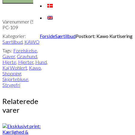
Varenummer (SKU):
PC-109
Forside
Særtilbud
Postkort: Kawo Kurtisering
Kategorier:
Særtilbud
,
KAWO
Tags:
Forelskelse
,
Gaver
,
Gravhund
,
Hjerte
,
Hjerter
,
Hund
,
Kaj Wohlert
,
Kawo
,
Shopping
,
Skjortebluse
,
Strygefri
Relaterede
varer