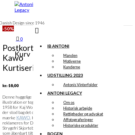
til
indhold
Danish Design since 1946
-50%
0
Postkort:
IB ANTONI
Kurv
Kawo
Manden
Motiverne
Kurtisering
Kunderne
UDSTILLING 2023
Den
Den
Antonis Vinterfolder
kr.
18,00
oprindelige
aktuelle
ANTONI LEGACY
pris
pris
Denne hyggelige
var:
er:
illustration er tegnet i
Om os
kr. 18,00.
kr. 9,00.
1958 for Kaj Wohlert
Historisk arbejde
der stod bag det danske
Rettigheder og advokat
KAWO
mærke
. Her
Affotograferinger
reklameres for Den
Historiske produkter
Strygefri Skjortebluse,
som åbenbart tiltrækker
BOGEN