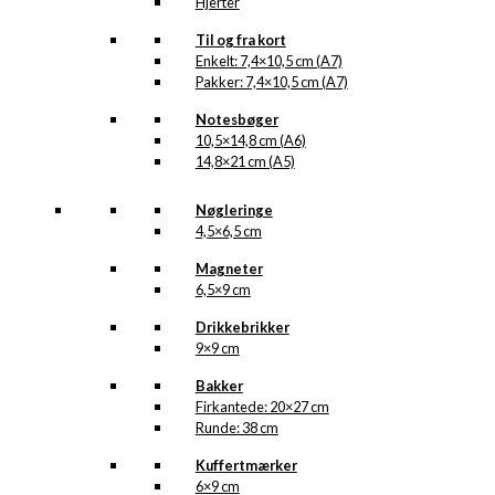
Hjerter
Til og fra kort
Enkelt: 7,4×10,5 cm (A7)
Pakker: 7,4×10,5 cm (A7)
Notesbøger
10,5×14,8 cm (A6)
14,8×21 cm (A5)
Nøgleringe
4,5×6,5 cm
Magneter
6,5×9 cm
Drikkebrikker
9×9 cm
Bakker
Firkantede: 20×27 cm
Runde: 38 cm
Kuffertmærker
6×9 cm