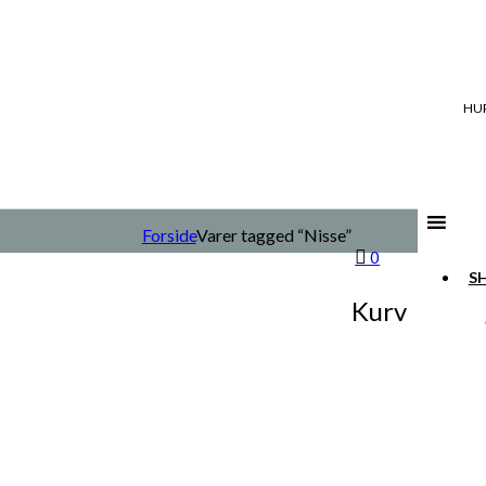
HUR
Forside
Varer tagged “Nisse”
0
S
Kurv