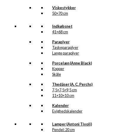
Viskestykker
50×70 cm
Indkøbsnet
41×68 cm
Paraplyer
Taskeparaplyer
Lange paraplyer
Porcelæn (Anne Black)
Kopper
Skåle
Thedåser (A. C. Perchs)
7,5×7,5×9,5 cm
11×10×10 cm
Kalender
Evighedskalender
Lamper (Antoni Tivoli)
Pendel: 20 cm