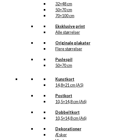
32×48 cm
50×70 cm
70×100 cm
Eksklusive print
Alle størrelser
Originale plakater
Flere størrelser
Puslespil
50×70 cm
Kunstkort
14,8×21 cm (A5)
Postkort
10,5×14,8 cm (A6)
Dobbeltkort
10,5×14,8 cm (A6)
Dekorationer
Æsker