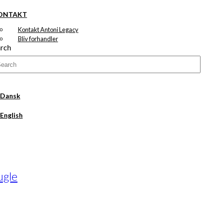
ONTAKT
Kontakt Antoni Legacy
Bliv forhandler
rch
ugle