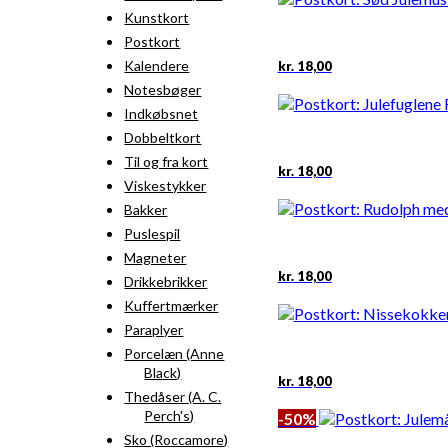
Kunstkort
Postkort
Kalendere
kr.
18,00
Notesbøger
Indkøbsnet
Dobbeltkort
Til og fra kort
kr.
18,00
Viskestykker
Bakker
Puslespil
Magneter
kr.
18,00
Drikkebrikker
Kuffertmærker
Paraplyer
Porcelæn (Anne
Black)
kr.
18,00
Thedåser (A. C.
Perch's)
-50%
Sko (Roccamore)