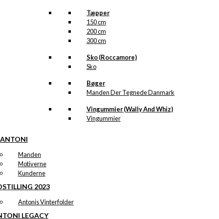
Tæpper
150 cm
200 cm
300 cm
Sko (Roccamore)
Sko
Bøger
Manden Der Tegnede Danmark
Vingummier (Wally And Whiz)
Vingummier
 ANTONI
Manden
Motiverne
Kunderne
STILLING 2023
Antonis Vinterfolder
NTONI LEGACY