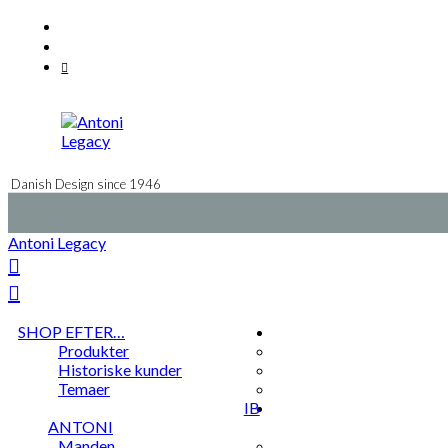
Videre
Facebook
til
Instagram
indhold
Mail
Danish Design since 1946
Antoni Legacy
SHOP EFTER…
Produkter
Historiske kunder
Temaer
IB
ANTONI
Manden