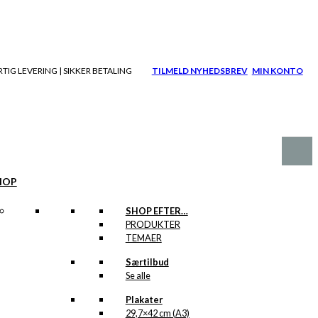
TIG LEVERING | SIKKER BETALING
TILMELD NYHEDSBREV
MIN KONTO
HOP
SHOP EFTER…
PRODUKTER
TEMAER
Særtilbud
Se alle
Plakater
29,7×42 cm (A3)