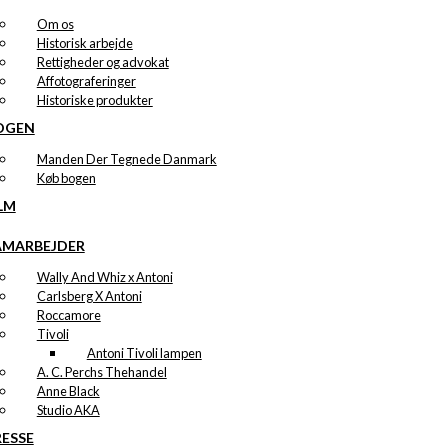
Om os
Historisk arbejde
Rettigheder og advokat
Affotograferinger
Historiske produkter
OGEN
Manden Der Tegnede Danmark
Køb bogen
LM
AMARBEJDER
Wally And Whiz x Antoni
Carlsberg X Antoni
Roccamore
Tivoli
Antoni Tivoli lampen
A. C. Perchs Thehandel
Anne Black
Studio AKA
RESSE