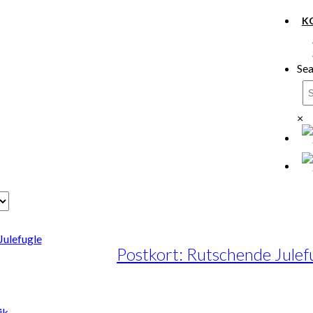
K
Sea
×
Postkort: Rutschende Julef