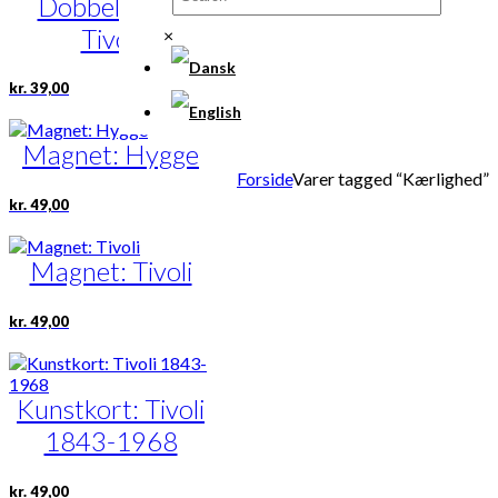
Dobbeltkort:
flere
varianter.
Tivoli
×
Mulighederne
kan
vælges
kr.
39,00
på
varesiden
Magnet: Hygge
Forside
Varer tagged “Kærlighed”
kr.
49,00
Magnet: Tivoli
kr.
49,00
Kunstkort: Tivoli
1843-1968
kr.
49,00