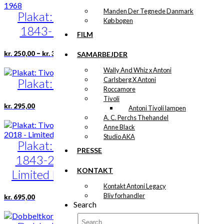
Manden Der Tegnede Danmark
Plakat: Tivoli
Køb bogen
1843-1968
FILM
Prisinterval:
Dette
–
kr.
250,00
kr.
395,00
SAMARBEJDER
kr. 250,00
vare
til
Wally And Whiz x Antoni
har
kr. 395,00
Carlsberg X Antoni
Plakat: Tivoli
flere
Roccamore
varianter.
Tivoli
Mulighederne
Dette
kr.
295,00
Antoni Tivoli lampen
kan
vare
A. C. Perchs Thehandel
vælges
har
Anne Black
på
flere
Studio AKA
varesiden
Plakat: Tivoli
varianter.
PRESSE
Mulighederne
1843-2018 –
kan
KONTAKT
vælges
Limited Edition
på
Kontakt Antoni Legacy
varesiden
Dette
Bliv forhandler
kr.
695,00
Search
vare
har