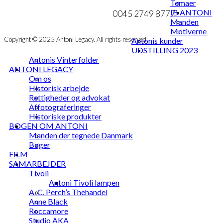
MIN KONTO
mail@ibantoni.com
Temaer
IB ANTONI
NYHEDSBREV
0045 2749 8777
Manden
Motiverne
Copyright © 2025 Antoni Legacy. All rights reserved
Antonis kunder
UDSTILLING 2023
Antonis Vinterfolder
ANTONI LEGACY
Om os
Historisk arbejde
Rettigheder og advokat
Affotograferinger
Historiske produkter
BOGEN OM ANTONI
Manden der tegnede Danmark
Bøger
FILM
SAMARBEJDER
Tivoli
Antoni Tivoli lampen
A. C. Perch’s Thehandel
Anne Black
Roccamore
Studio AKA