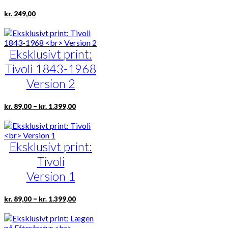
kr.
249,00
Eksklusivt print:
Tivoli 1843-1968
Version 2
Prisinterval:
Dette
–
kr.
89,00
kr.
1.399,00
kr. 89,00
vare
til
har
kr. 1.399,00
flere
Eksklusivt print:
varianter.
Mulighederne
Tivoli
kan
vælges
Version 1
på
varesiden
Prisinterval:
Dette
–
kr.
89,00
kr.
1.399,00
kr. 89,00
vare
til
har
kr. 1.399,00
flere