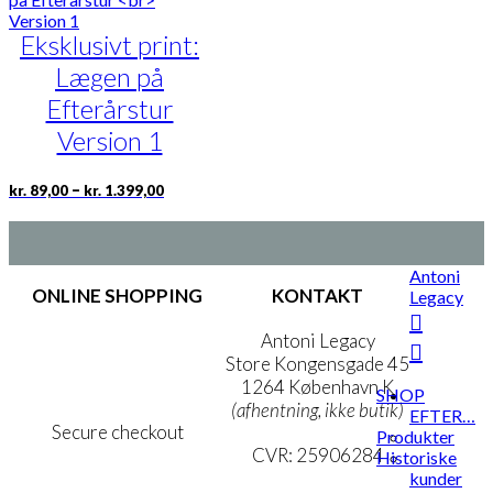
varianter.
Eksklusivt print:
Mulighederne
kan
Lægen på
vælges
på
Efterårstur
varesiden
Version 1
Prisinterval:
Dette
–
kr.
89,00
kr.
1.399,00
kr. 89,00
vare
til
har
kr. 1.399,00
flere
varianter.
Antoni
Mulighederne
ONLINE SHOPPING
KONTAKT
Legacy
kan
vælges
Handelsbetingelser
Antoni Legacy
på
Persondatapolitik
Store Kongensgade 45
varesiden
Cookie- & Privatlivspolitik
1264 København K
SHOP
(afhentning, ikke butik)
EFTER…
Secure checkout
Produkter
CVR: 25906284
Historiske
kunder