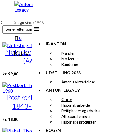
til
indhold
Danish Design since 1946
0
IB ANTONI
Notesbog: Tivoli
Kurv
Manden
(A6)
Motiverne
Kunderne
UDSTILLING 2023
kr.
99,00
Antonis Vinterfolder
ANTONI LEGACY
Postkort: Tivoli
Om os
1843-1968
Historisk arbejde
Rettigheder og advokat
Affotograferinger
kr.
18,00
Historiske produkter
BOGEN