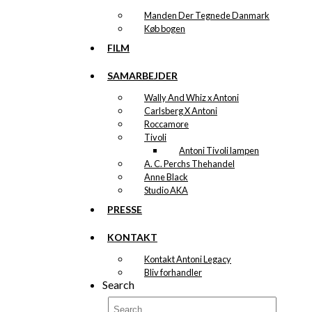
Manden Der Tegnede Danmark
Køb bogen
FILM
SAMARBEJDER
Wally And Whiz x Antoni
Carlsberg X Antoni
Roccamore
Tivoli
Antoni Tivoli lampen
A. C. Perchs Thehandel
Anne Black
Studio AKA
PRESSE
KONTAKT
Kontakt Antoni Legacy
Bliv forhandler
Search