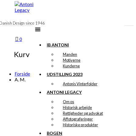
til
indhold
Danish Design since 1946
0
IB ANTONI
Kurv
Manden
Motiverne
Kunderne
Forside
UDSTILLING 2023
A. M.
Antonis Vinterfolder
ANTONI LEGACY
Om os
Historisk arbejde
Rettigheder og advokat
Affotograferinger
Historiske produkter
BOGEN