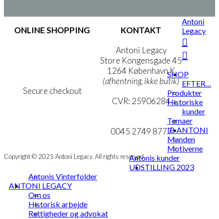
Antoni
ONLINE SHOPPING
KONTAKT
Legacy
Handelsbetingelser
Antoni Legacy
Persondatapolitik
Store Kongensgade 45
Cookie- & Privatlivspolitik
1264 København K
SHOP
(afhentning, ikke butik)
EFTER…
Secure checkout
Produkter
CVR: 25906284
Historiske
kunder
MIN KONTO
mail@ibantoni.com
Temaer
IB ANTONI
NYHEDSBREV
0045 2749 8777
Manden
Motiverne
Copyright © 2025 Antoni Legacy. All rights reserved
Antonis kunder
UDSTILLING 2023
Antonis Vinterfolder
ANTONI LEGACY
Om os
Historisk arbejde
Rettigheder og advokat