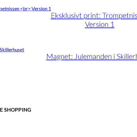
89,00
1.399,00
e
Eksklusivt print: Trompetni
anter.
Version 1
ighederne
ges
interval:
te
89,00
siden
1.399,00
e
Magnet: Julemanden i Skiller
anter.
ighederne
ges
siden
E SHOPPING
lsbetingelser
ndatapolitik
Privatlivspolitik