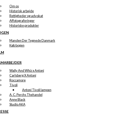
Om os
Historisk arbejde
Rettigheder og advokat
Affotograferinger
Historiske produkter
OGEN
Manden Der Tegnede Danmark
Køb bogen
LM
AMARBEJDER
Wally And Whiz x Antoni
Carlsberg X Antoni
Roccamore
Tivoli
Antoni Tivoli lampen
A. C. Perchs Thehandel
Anne Black
Studio AKA
RESSE