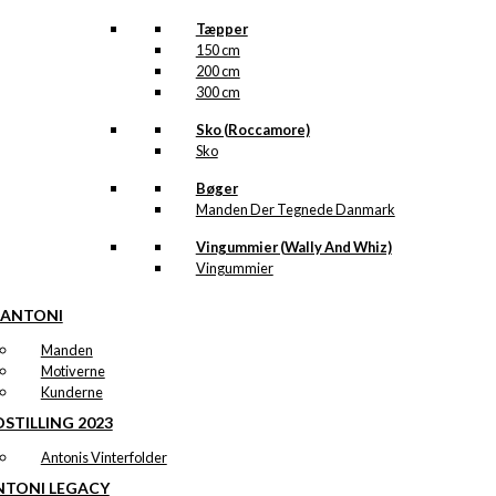
Tæpper
150 cm
200 cm
300 cm
Sko (Roccamore)
Sko
Bøger
Manden Der Tegnede Danmark
Vingummier (Wally And Whiz)
Vingummier
 ANTONI
Manden
Motiverne
Kunderne
STILLING 2023
Antonis Vinterfolder
NTONI LEGACY