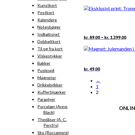
kr. 
vare
Kunstkort
til
har
kr. 
Postkort
fler
vari
Kalendere
Mul
Notesbøger
kan
Indkøbsnet
væl
Pris
Det
–
kr.
89,00
kr.
1.399,00
kr. 
Dobbeltkort
på
vare
til
vare
har
Til og fra kort
kr. 
fler
Viskestykker
vari
Bakker
Mul
kr.
49,00
Puslespil
kan
væl
Magneter
←
på
Drikkebrikker
1
vare
2
Kuffertmærker
Paraplyer
Porcelæn (Anne
ONLIN
Black)
Thedåser (A. C.
Hande
Perch's)
Perso
Cookie- & 
Sko (Roccamore)