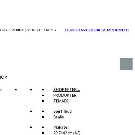
TIG LEVERING | SIKKER BETALING
TILMELD NYHEDSBREV
MIN KONTO
HOP
SHOP EFTER…
PRODUKTER
TEMAER
Særtilbud
Se alle
Plakater
29,7×42 cm (A3)