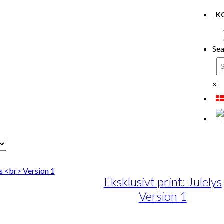
K
Sea
×
Eksklusivt print: Julelys
Version 1
interval:
te