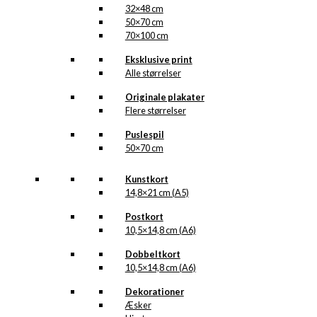
32×48 cm
50×70 cm
70×100 cm
Eksklusive print
Alle størrelser
Originale plakater
Flere størrelser
Puslespil
50×70 cm
Kunstkort
14,8×21 cm (A5)
Postkort
10,5×14,8 cm (A6)
Dobbeltkort
10,5×14,8 cm (A6)
Dekorationer
Æsker