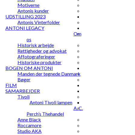
Motiverne
Antonis kunder
UDSTILLING 2023
Antonis Vinterfolder
ANTONI LEGACY
Om
os
Historisk arbejde
Rettigheder og advokat
Affotograferinger
Historiske produkter
BOGEN OM ANTONI
Manden der tegnede Danmark
Bøger
FILM
SAMARBEJDER
Tivoli
Antoni Tivoli lampen
A. C.
Perch’s Thehandel
Anne Black
Roccamore
Studio AKA