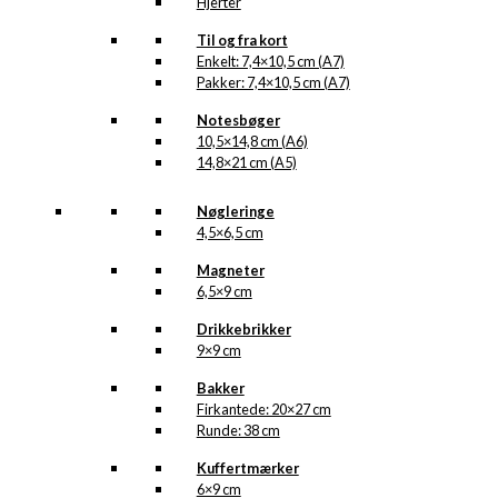
Hjerter
Til og fra kort
Enkelt: 7,4×10,5 cm (A7)
Pakker: 7,4×10,5 cm (A7)
Notesbøger
10,5×14,8 cm (A6)
14,8×21 cm (A5)
Nøgleringe
4,5×6,5 cm
Magneter
6,5×9 cm
Drikkebrikker
9×9 cm
Bakker
Firkantede: 20×27 cm
Runde: 38 cm
Kuffertmærker
6×9 cm