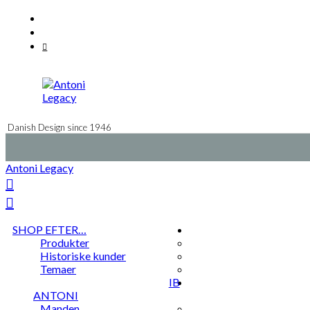
Videre
Facebook
til
Instagram
indhold
Mail
Danish Design since 1946
Antoni Legacy
SHOP EFTER…
Produkter
Historiske kunder
Temaer
IB
ANTONI
Manden