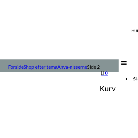
HUR
Forside
Shop efter tema
Anva-nisserne
Side 2
0
S
Kurv