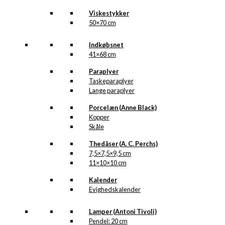
Viskestykker
50×70 cm
Indkøbsnet
41×68 cm
Paraplyer
Taskeparaplyer
Lange paraplyer
Porcelæn (Anne Black)
Kopper
Skåle
Thedåser (A. C. Perchs)
7,5×7,5×9,5 cm
11×10×10 cm
Kalender
Evighedskalender
Lamper (Antoni Tivoli)
Pendel: 20 cm