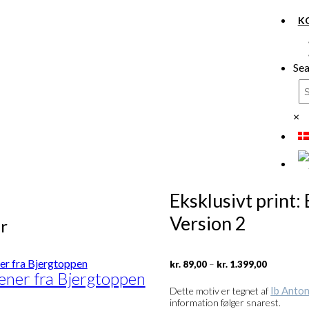
K
Sea
×
Eksklusivt print
Version 2
r
Prisinterv
–
kr.
89,00
kr.
1.399,00
kr. 89,00
sener fra Bjergtoppen
til
Ib Anton
Dette motiv er tegnet af
kr. 1.399,
information følger snarest.