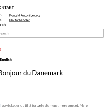
ONTAKT
Kontakt Antoni Legacy
Bliv forhandler
rch
: Bonjour du Danemark
al:
i
og vi glæder os til at fortælle dig meget mere om det. Mere
00