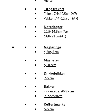
Hjerter
Til og fra kort
Enkelt: 7,4×10,5 cm (A7)
Pakker: 7,4×10,5 cm (A7)
Notesbøger
10,5×14,8 cm (A6)
14,8×21 cm (A5)
Nøgleringe
4,5×6,5 cm
Magneter
6,5×9 cm
Drikkebrikker
9×9 cm
Bakker
Firkantede: 20×27 cm
Runde: 38 cm
Kuffertmærker
6×9 cm