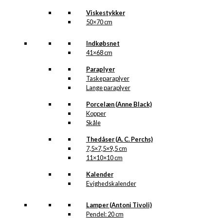
Viskestykker
50×70 cm
Indkøbsnet
41×68 cm
Paraplyer
Taskeparaplyer
Lange paraplyer
Porcelæn (Anne Black)
Kopper
Skåle
Thedåser (A. C. Perchs)
7,5×7,5×9,5 cm
11×10×10 cm
Kalender
Evighedskalender
Lamper (Antoni Tivoli)
Pendel: 20 cm