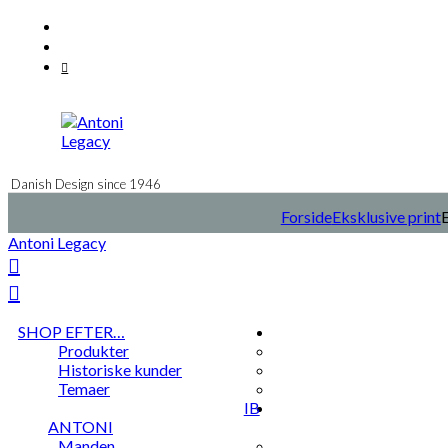
Videre
Facebook
til
Instagram
indhold
Mail
Danish Design since 1946
Forside
Eksklusive print
E
Antoni Legacy
SHOP EFTER…
Produkter
Historiske kunder
Temaer
IB
ANTONI
Manden