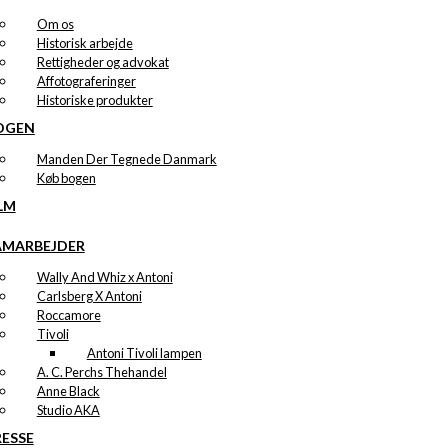
Om os
Historisk arbejde
Rettigheder og advokat
Affotograferinger
Historiske produkter
OGEN
Manden Der Tegnede Danmark
Køb bogen
LM
AMARBEJDER
Wally And Whiz x Antoni
Carlsberg X Antoni
Roccamore
Tivoli
Antoni Tivoli lampen
A. C. Perchs Thehandel
Anne Black
Studio AKA
RESSE