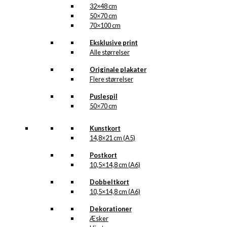
32×48 cm
50×70 cm
70×100 cm
Eksklusive print
Alle størrelser
Originale plakater
Flere størrelser
Puslespil
50×70 cm
Kunstkort
14,8×21 cm (A5)
Postkort
10,5×14,8 cm (A6)
Dobbeltkort
10,5×14,8 cm (A6)
Dekorationer
Æsker