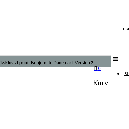
HUR
ksklusivt print: Bonjour du Danemark Version 2
0
S
Kurv