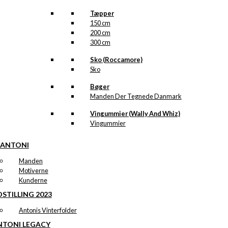
Tæpper
150 cm
200 cm
300 cm
Sko (Roccamore)
Sko
Bøger
Manden Der Tegnede Danmark
Vingummier (Wally And Whiz)
Vingummier
 ANTONI
Manden
Motiverne
Kunderne
STILLING 2023
Antonis Vinterfolder
NTONI LEGACY