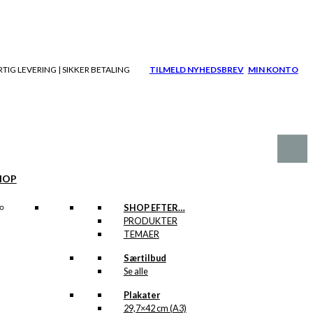
TIG LEVERING | SIKKER BETALING
TILMELD NYHEDSBREV
MIN KONTO
HOP
SHOP EFTER…
PRODUKTER
TEMAER
Særtilbud
Se alle
Plakater
29,7×42 cm (A3)