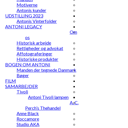
Motiverne
Antonis kunder
UDSTILLING 2023
Antonis Vinterfolder
ANTONI LEGACY
Om
os
Historisk arbejde
Rettigheder og advokat
Affotograferinger
Historiske produkter
BOGEN OM ANTONI
Manden der tegnede Danmark
Bøger
FILM
SAMARBEJDER
Tivoli
Antoni Tivoli lampen
A. C.
Perch’s Thehandel
Anne Black
Roccamore
Studio AKA