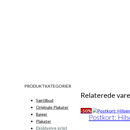
PRODUKTKATEGORIER
Relaterede vare
Særtilbud
Originale Plakater
-50%
Bøger
Postkort: Hil
Plakater
Eksklusive print
Den
Den