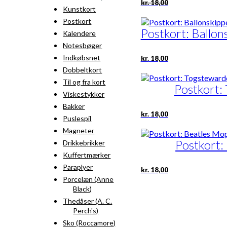
kr.
18,00
oprindelige
aktuelle
Kunstkort
pris
pris
Postkort
var:
er:
Postkort: Ballo
kr. 18,00.
kr. 9,00.
Kalendere
Notesbøger
Indkøbsnet
kr.
18,00
Dobbeltkort
Til og fra kort
Postkort:
Viskestykker
Bakker
kr.
18,00
Puslespil
Magneter
Postkort:
Drikkebrikker
Kuffertmærker
Paraplyer
kr.
18,00
Porcelæn (Anne
Black)
Thedåser (A. C.
Perch's)
Sko (Roccamore)