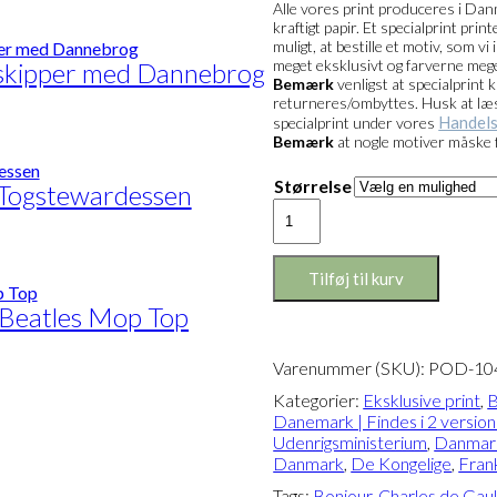
Alle vores print produceres i Danm
kraftigt papir. Et specialprint pri
muligt, at bestille et motiv, som v
meget eksklusivt og farverne mege
nskipper med Dannebrog
Bemærk
venligst at specialprint 
returneres/ombyttes. Husk at læse 
Handels
specialprint under vores
Bemærk
at nogle motiver måske 
Størrelse
 Togstewardessen
Eksklusivt
print:
Bonjour
du
Tilføj til kurv
Danemark
 Beatles Mop Top
Version
2
antal
Varenummer (SKU):
POD-10
Kategorier:
Eksklusive print
,
B
Danemark | Findes i 2 version
Udenrigsministerium
,
Danmark
Danmark
,
De Kongelige
,
Fran
Tags:
Bonjour
,
Charles de Gaul