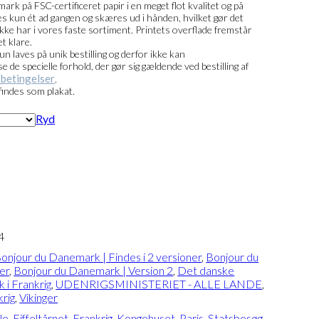
ark på FSC-certificeret papir i en meget flot kvalitet og på
ntes kun ét ad gangen og skæres ud i hånden, hvilket gør det
i ikke har i vores faste sortiment. Printets overflade fremstår
t klare.
kun laves på unik bestilling og derfor ikke kan
de specielle forhold, der gør sig gældende ved bestilling af
betingelser
.
findes som plakat.
Ryd
4
onjour du Danemark | Findes i 2 versioner
,
Bonjour du
er
,
Bonjour du Danemark | Version 2
,
Det danske
 i Frankrig
,
UDENRIGSMINISTERIET - ALLE LANDE
,
krig
,
Vikinger
le
,
Eiffeltårnet
,
Frankrig
,
Kongehuset
,
Paris
,
Statsbesøg
,